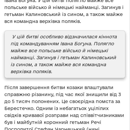
Івана Богуна. У цій битві полягло майже все
польське військо й німецькі найманці. Загинув і
гетьман Калиновський із сином, а також майже
вся командна верхівка поляків.
У цій битві особливо відзначилася кіннота
під командуванням Івана Богуна. Полягло
майже все польське військо й німецькі
найманці. Загинув і гетьман Калиновський
із сином, а також майже вся командна
верхівка поляків.
Після завершення битви козаки влаштували
справжню різанину, під час якої знищили від 3
до 5 тисяч полонених. Це своєрідна помста за
Берестечко. Одним із небагатьох уцілілих
свідків кривавої розправи над співвітчизниками
був і майбутній коронний гетьман Речі
Посполитої Стефан Чарнецький (нині