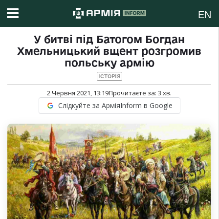
EN
У битві під Батогом Богдан
Хмельницький вщент розгромив
польську армію
ІСТОРІЯ
2 Червня 2021, 13:19
Прочитаєте за:
3
хв.
Слідкуйте за АрміяInform в Google