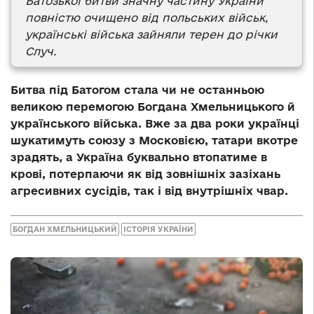
Батозької битви значну частину України
повністю очищено від польських військ,
українські війська зайняли терен до річки
Случ.
Битва під Батогом стала чи не останньою
великою перемогою Богдана Хмельницького й
українського війська. Вже за два роки українці
шукатимуть союзу з Московією, татари вкотре
зрадять, а Україна буквально втопатиме в
крові, потерпаючи як від зовнішніх зазіхань
агресивних сусідів, так і від внутрішніх чвар.
БОГДАН ХМЕЛЬНИЦЬКИЙ
ІСТОРІЯ УКРАЇНИ