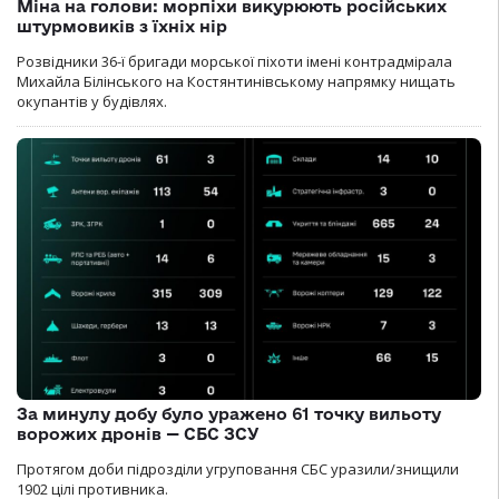
Міна на голови: морпіхи викурюють російських
штурмовиків з їхніх нір
Розвідники 36-ї бригади морської піхоти імені контрадмірала
Михайла Білінського на Костянтинівському напрямку нищать
окупантів у будівлях.
За минулу добу було уражено 61 точку вильоту
ворожих дронів — СБС ЗСУ
Протягом доби підрозділи угруповання СБС уразили/знищили
1902 цілі противника.