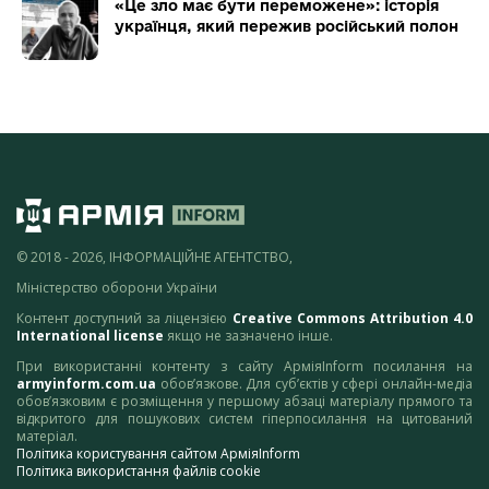
«Це зло має бути переможене»: історія
українця, який пережив російський полон
© 2018 - 2026, ІНФОРМАЦІЙНЕ АГЕНТСТВО,
Міністерство оборони України
Контент доступний за ліцензією
Creative Commons Attribution 4.0
International license
якщо не зазначено інше.
При використанні контенту з сайту АрміяInform посилання на
armyinform.com.ua
обов’язкове. Для суб’єктів у сфері онлайн-медіа
обов’язковим є розміщення у першому абзаці матеріалу прямого та
відкритого для пошукових систем гіперпосилання на цитований
матеріал.
Політика користування сайтом АрміяInform
Політика використання файлів cookie