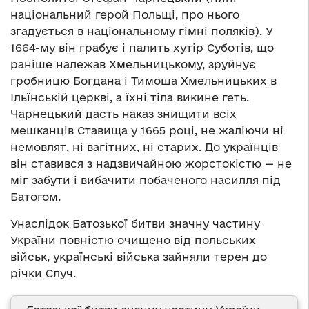
національний герой Польщі, про нього
згадується в національному гімні поляків). У
1664-му він грабує і палить хутір Суботів, що
раніше належав Хмельницькому, зруйнує
гробницю Богдана і Тимоша Хмельницьких в
Ільїнській церкві, а їхні тіла викине геть.
Чарнецький дасть наказ знищити всіх
мешканців Ставища у 1665 році, не жаліючи ні
немовлят, ні вагітних, ні старих. До українців
він ставився з надзвичайною жорстокістю — не
міг забути і вибачити побаченого насилля під
Батогом.
Унаслідок Батозької битви значну частину
України повністю очищено від польських
військ, українські війська зайняли терен до
річки Случ.