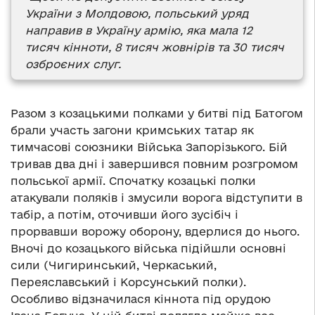
України з Молдовою, польський уряд
направив в Україну армію, яка мала 12
тисяч кінноти, 8 тисяч жовнірів та 30 тисяч
озброєних слуг.
Разом з козацькими полками у битві під Батогом
брали участь загони кримських татар як
тимчасові союзники Війська Запорізького. Бій
тривав два дні і завершився повним розгромом
польської армії. Спочатку козацькі полки
атакували поляків і змусили ворога відступити в
табір, а потім, оточивши його зусібіч і
прорвавши ворожу оборону, вдерлися до нього.
Вночі до козацького війська підійшли основні
сили (Чигиринський, Черкаський,
Переяславський і Корсунський полки).
Особливо відзначилася кіннота під орудою