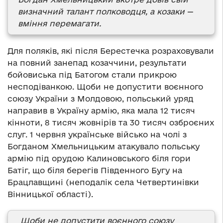
визначний талант полководця, а козаки
—
вміння перемагати.
Для поляків, які після Берестечка розраховували
на повний занепад козаччини, результати
бойовиська під Батогом стали прикрою
несподіванкою. Щоби не допустити воєнного
союзу України з Молдовою, польський уряд
направив в Україну армію, яка мала 12 тисяч
кінноти, 8 тисяч жовнірів та 30 тисяч озброєних
слуг. 1 червня українське військо на чолі з
Богданом Хмельницьким атакувало польську
армію під орудою Калиновського біля гори
Батіг, що біля берегів Південного Бугу на
Брацлавщині (неподалік села Четвертинівки
Вінницької області).
Щоби не допустити воєнного союзу