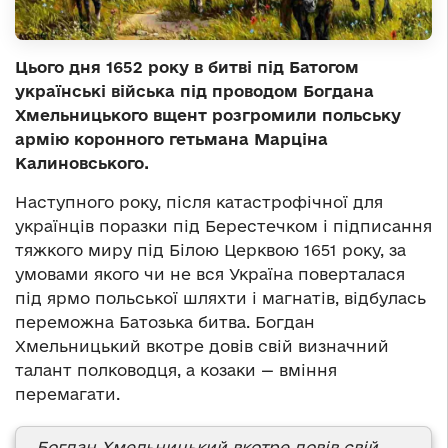
Цього дня 1652 року в битві під Батогом
українські війська під проводом Богдана
Хмельницького вщент розгромили польську
армію коронного гетьмана Марціна
Калиновського.
Наступного року, після катастрофічної для
українців поразки під Берестечком і підписання
тяжкого миру під Білою Церквою 1651 року, за
умовами якого чи не вся Україна поверталася
під ярмо польської шляхти і магнатів, відбулась
переможна Батозька битва. Богдан
Хмельницький вкотре довів свій визначний
талант полководця, а козаки — вміння
перемагати.
Богдан Хмельницький вкотре довів свій