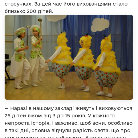
стосунках. За цей час його вихованцями стало
близько 200 дітей.
— Наразі в нашому закладі живуть і виховуються
26 дітей віком від 3 до 15 років. У кожного
непроста історія. І важливо, щоб вони, особливо
в такі дні, сповна відчули радість свята, що про
них піклуються, не забувають. А коли до нас у