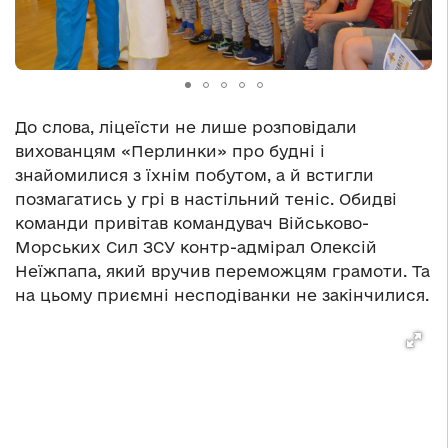
До слова, ліцеїсти не лише розповідали
вихованцям «Перлинки» про будні і
знайомилися з їхнім побутом, а й встигли
позмагатись у грі в настільний теніс. Обидві
команди привітав командувач Військово-
Морських Сил ЗСУ контр-адмірал Олексій
Неїжпапа, який вручив переможцям грамоти. Та
на цьому приємні несподіванки не закінчилися.