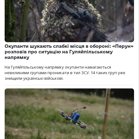
Окупанти шукають слабкі місця в обороні: «Перун»
розповів про ситуацію на Гуляйпільському
напрямку
На Гуляйпільському напрямку окупанти намагаються
невеликими групами проникати в тил ЗСУ. 14 таких груп уже
знищили українські військові.