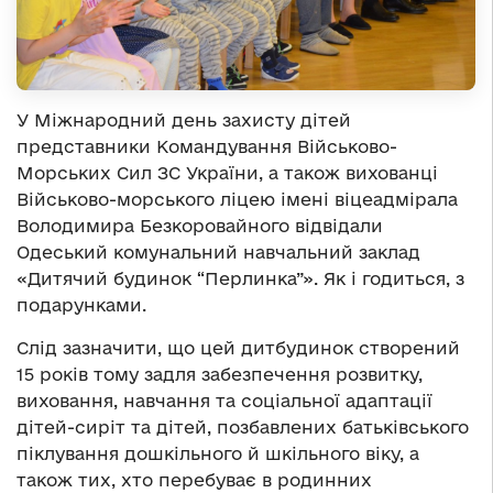
У Міжнародний день захисту дітей
представники Командування Військово-
Морських Сил ЗС України, а також вихованці
Військово-морського ліцею імені віцеадмірала
Володимира Безкоровайного відвідали
Одеський комунальний навчальний заклад
«Дитячий будинок “Перлинка”». Як і годиться, з
подарунками.
Слід зазначити, що цей дитбудинок створений
15 років тому задля забезпечення розвитку,
виховання, навчання та соціальної адаптації
дітей-сиріт та дітей, позбавлених батьківського
піклування дошкільного й шкільного віку, а
також тих, хто перебуває в родинних