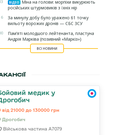
33
Міна на голови: морпіхи викурюють
ВІДЕО
російських штурмовиків з їхніх нір
16
За минулу добу було уражено 61 точку
вильоту ворожих дронів — СБС ЗСУ
00
Пам’яті молодшого лейтенанта, пластуна
Андрія Марківа (позивний «Маркіз»)
ВСІ НОВИНИ
АКАНСІЇ
Бойовий медик у
Дрогобич
від 21000 до 130000 грн
Дрогобич
Військова частина А7079