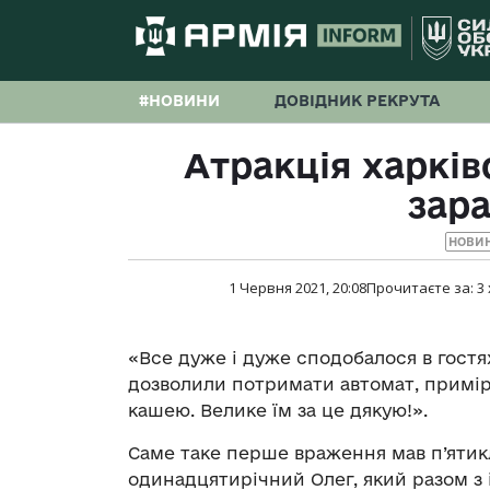
#НОВИНИ
ДОВІДНИК РЕКРУТА
Атракція харків
зара
НОВИ
1 Червня 2021, 20:08
Прочитаєте за:
3
«Все дуже і дуже сподобалося в гостях
дозволили потримати автомат, примі
кашею. Велике їм за це дякую!».
Саме таке перше враження мав п’ятикл
одинадцятирічний Олег, який разом з 