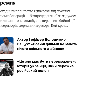
ремля
ьогодні виповнюється два роки від початку
урської операції — безпрецедентної за задумом
виконанням кампанії, яка перенесла бойові дії
а територію держави-агресора. Цей крок…
Актор і офіцер Володимир
Ращук: «Воєнні фільми не мають
нічого спільного з війною»
«Це зло має бути переможене»:
історія українця, який пережив
російський полон