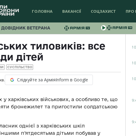
ГОЛОВНА
ВАКАНСІЇ
СОЦЗАХИСТ
ПРО 
ДОВІДНИК ВЕТЕРАНА
ських тиловиків: все
10
ди дітей
10
НИ
СУСПІЛЬСТВО
10
Слідкуйте за АрміяInform в Google
хв.
 у харківських військових, а особливо те, що
9:
ряти бронежилет та пригостили солдатською
9:
асник однієї з харківських шкіл
іншими п’ятдесятьма дітьми побував у