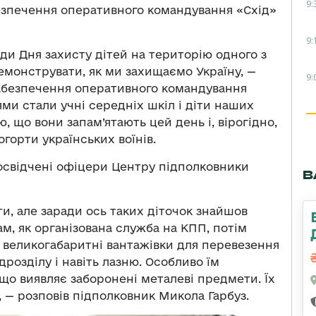
9:
езпечення оперативного командування «Схід»
9:
ди Дня захисту дітей на територію одного з
емонструвати, як ми захищаємо Україну, —
9:
забезпечення оперативного командування
ями стали учні середніх шкіл і діти наших
аю, що вони запам’ятають цей день і, вірогідно,
горти українських воїнів.
досвідчені офіцери Центру підполковники
В
и, але заради ось таких діточок знайшов
м, як організована служба на КПП, потім
и великогабаритні вантажівки для перевезення
розділу і навіть лазню. Особливо їм
о виявляє заборонені металеві предмети. Їх
, — розповів підполковник Микола Гарбуз.