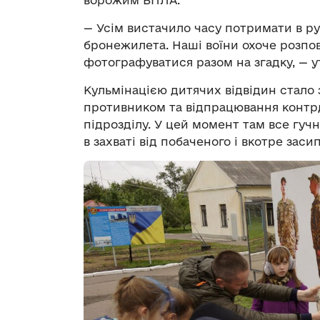
ворожим БПЛА.
— Усім вистачило часу потримати в рук
бронежилета. Наші воїни охоче розпов
фотографуватися разом на згадку, — 
Кульмінацією дитячих відвідин стало
противником та відпрацювання контрд
підрозділу. У цей момент там все гучн
в захваті від побаченого і вкотре зас