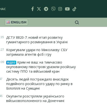
НАС
ENGLISH
:35
ДСТУ 8820-7: новий етап розвитку
гуманітарного розмінування в Україні
:27
Коригували удари по Миколаєву: СБУ
затримала агентів фсб і гру
:09
Крим не ваш: на тимчасово
ВІДЕО
окупованому півострові уразили російську
систему ППО та військовий кран
47
Десять людей постраждало внаслідок
подвійного російського удару по ринку в
Білопіллі на Сумщині
46
Окупанти розстріляли українського
військовополоненого на Донеччині