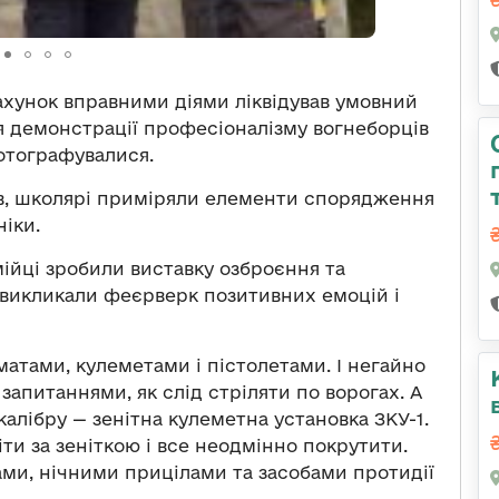
хунок вправними діями ліквідував умовний
я демонстрації професіоналізму вогнеборців
фотографувалися.
ів, школярі приміряли елементи спорядження
іки.
ійці зробили виставку озброєння та
м викликали феєрверк позитивних емоцій і
матами, кулеметами і пістолетами. І негайно
запитаннями, як слід стріляти по ворогах. А
калібру — зенітна кулеметна установка ЗКУ-1.
іти за зеніткою і все неодмінно покрутити.
ами, нічними прицілами та засобами протидії