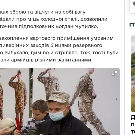
ах зброю та відчути на собі вагу
ідали про міць холодної сталі, дозволили
П
уточнив підполковник Богдан Чупилко.
 захоплення вартового приміщення умовним
ивесійних заходів бійцями резервного
о вибухало, диміло й стріляло. Тож, гості були
ипали армійців різними запитаннями.
Д
п
т