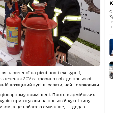
К
С
К
і 
н
я насиченої на різні події екскурсії,
езпечення ЗСУ запросило всіх до польової
жній козацький куліш, салати, чай і смаколики.
аціонарному приміщені. Проте в армійських
 куліш приготували на польовій кухні типу
димком, а це набагато смачніше, — додав