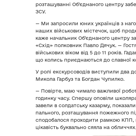
розташуванні Об’єднаного центру заб
ЗСУ.
— Ми запросили юних українців з наго
наших військових містечок, щоб прод
каже начальник Об’єднаного центру 
«Схід» полковник Павло Дячук. — Гост
військових віком від 5 до 11 років. Гад
що колись приєднаються до славної ко
У ролі екскурсоводів виступили два 
Микола Гарбуз та Богдан Чупилко.
— Повірте, маю чимало важливої робот
годинку часу. Спершу оповіли школяра
завели в солдатську казарму, показал
пального, розташування пожежного під
сподобалося проходити рамкою КПП, щ
цікавість буквально сяяла на обличчях