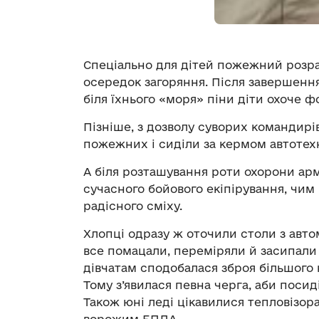
Спеціально для дітей пожежний розра
осередок загоряння. Після завершенн
біля їхнього «моря» піни діти охоче 
Пізніше, з дозволу суворих командир
пожежних і сиділи за кермом автотехн
А біля розташування роти охорони арм
сучасного бойового екіпірування, чи
радісного сміху.
Хлопці одразу ж оточили столи з авто
все помацали, переміряли й засипали 
дівчатам сподобалася зброя більшого 
Тому з’явилася певна черга, аби посид
Також юні леді цікавилися тепловізор