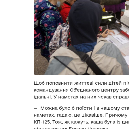
Щоб поповнити життєві сили дітей післ
командування Об’єднаного центру заб
їдальні. У наметах на них чекав справ
— Можна було б поїсти і в нашому ст
наметах, гадаю, це цікавіше. Причому
КП-125. Тож, як кажуть, каша була із 
підполковник Богдан Чупилко.