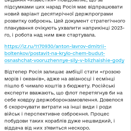
підсумками цих нарад Росія має відпрацювати
новий варіант десятирічної держпрограми
розвитку озброєнь. Цей документ стратегічного
планування очікують ухвалити наприкінці 2023-
го, і робота над ним вже стартувала.
https://iz.ru/1170930/anton-lavrov-dmitrii-
boltenkov/postavit-na-krylo-chem-budut-
osnashchat-vooruzhennye-sily-v-blizhaishie-gody
Відтепер Росія залишає амбіції стати «грозою
морів і океанів», адже на авіаносці і есмінці
пішло б чимало коштів з бюджету. Російські
експерти вважають, що флот перетягнув би на
себе ковдру держоборонзамовлення. Довелося
б скорочувати витрати на інші види і роди
військ і перспективне озброєння. Процес
побудови таких кораблів дуже нешвидкий, і
віддача від них з’явиться нескоро.