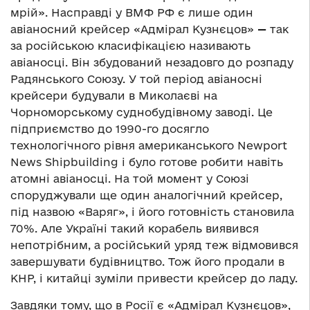
мрій». Насправді у ВМФ РФ є лише один
авіаносний крейсер «Адмірал Кузнєцов»
—
так
за російською класифікацією називають
авіаносці. Він збудований незадовго до розпаду
Радянського Союзу. У той період авіаносні
крейсери будували в Миколаєві на
Чорноморському суднобудівному заводі. Це
підприємство до 1990-го досягло
технологічного рівня американського Newport
News Shipbuilding і було готове робити навіть
атомні авіаносці. На той момент у Союзі
споруджували ще один аналогічний крейсер,
під назвою «Варяг», і його готовність становила
70%. Але Україні такий корабель виявився
непотрібним, а російський уряд теж відмовився
завершувати будівництво. Тож його продали в
КНР, і китайці зуміли привести крейсер до ладу.
Завдяки тому, що в Росії є «Адмірал Кузнєцов»,