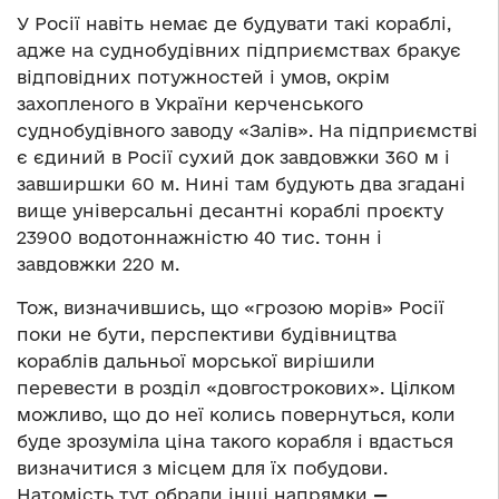
У Росії навіть немає де будувати такі кораблі,
адже на суднобудівних підприємствах бракує
відповідних потужностей і умов, окрім
захопленого в України керченського
суднобудівного заводу «Залів». На підприємстві
є єдиний в Росії сухий док завдовжки 360 м і
завширшки 60 м. Нині там будують два згадані
вище універсальні десантні кораблі проєкту
23900 водотоннажністю 40 тис. тонн і
завдовжки 220 м.
Тож, визначившись, що «грозою морів» Росії
поки не бути, перспективи будівництва
кораблів дальньої морської вирішили
перевести в розділ «довгострокових». Цілком
можливо, що до неї колись повернуться, коли
буде зрозуміла ціна такого корабля і вдасться
визначитися з місцем для їх побудови.
Натомість тут обрали інші напрямки
—