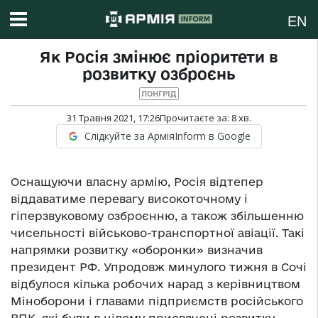
EN
Як Росія змінює пріоритети в
розвитку озброєнь
ЛОНГРІД
31 Травня 2021, 17:26
Прочитаєте за:
8
хв.
Слідкуйте за АрміяInform в Google
Оснащуючи власну армію, Росія відтепер
віддаватиме перевагу високоточному і
гіперзвуковому озброєнню, а також збільшенню
чисельності військово-транспортної авіації. Такі
напрямки розвитку «оборонки» визначив
президент РФ. Упродовж минулого тижня в Сочі
відбулося кілька робочих нарад з керівництвом
Міноборони і главами підприємств російського