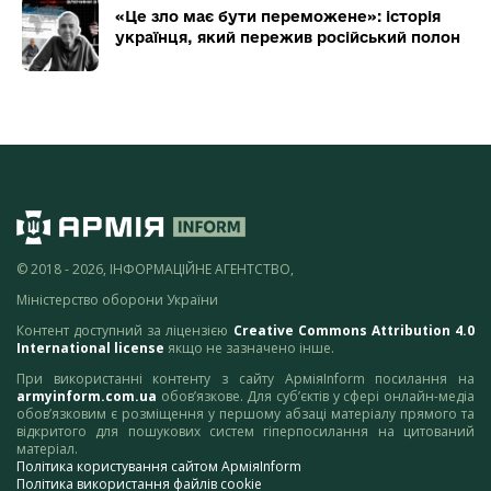
«Це зло має бути переможене»: історія
українця, який пережив російський полон
© 2018 - 2026, ІНФОРМАЦІЙНЕ АГЕНТСТВО,
Міністерство оборони України
Контент доступний за ліцензією
Creative Commons Attribution 4.0
International license
якщо не зазначено інше.
При використанні контенту з сайту АрміяInform посилання на
armyinform.com.ua
обов’язкове. Для суб’єктів у сфері онлайн-медіа
обов’язковим є розміщення у першому абзаці матеріалу прямого та
відкритого для пошукових систем гіперпосилання на цитований
матеріал.
Політика користування сайтом АрміяInform
Політика використання файлів cookie