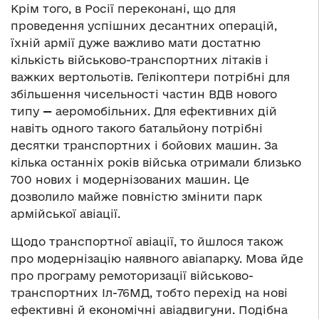
Крім того, в Росії переконані, що для
проведення успішних десантних операцій,
їхній армії дуже важливо мати достатню
кількість військово-транспортних літаків і
важких вертольотів. Гелікоптери потрібні для
збільшення чисельності частин ВДВ нового
типу
—
аеромобільних. Для ефективних дій
навіть одного такого батальйону потрібні
десятки транспортних і бойових машин. За
кілька останніх років війська отримали близько
700 нових і модернізованих машин. Це
дозволило майже повністю змінити парк
армійської авіації.
Щодо транспортної авіації, то йшлося також
про модернізацію наявного авіапарку. Мова йде
про програму ремоторизації військово-
транспортних Іл-76МД, тобто перехід на нові
ефективні й економічні авіадвигуни. Подібна