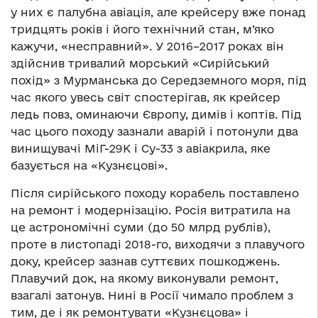
у них є палубна авіація, але крейсеру вже понад
тридцять років і його технічний стан, м’яко
кажучи, «несправний». У 2016–2017 роках він
здійснив тривалий морський «Сирійський
похід» з Мурманська до Середземного моря, під
час якого увесь світ спостерігав, як крейсер
ледь повз, оминаючи Європу, димів і коптів. Під
час цього походу зазнали аварій і потонули два
винищувачі МіГ-29К і Су-33 з авіакрила, яке
базується на «Кузнєцові».
Після сирійського походу корабель поставлено
на ремонт і модернізацію. Росія витратила на
це астрономічні суми (до 50 млрд рублів),
проте в листопаді 2018-го, виходячи з плавучого
доку, крейсер зазнав суттєвих пошкоджень.
Плавучий док, на якому виконували ремонт,
взагалі затонув. Нині в Росії чимало проблем з
тим, де і як ремонтувати «Кузнєцова» і