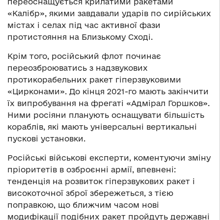
переоснащується крилатими ракетами
«Калібр», якими завдавали ударів по сирійських
містах і селах під час активної фази
протистояння на Близькому Сході.
Крім того, російський флот починає
переозброюватись з надзвукових
протикорабельних ракет гіперзвуковими
«Цирконами». До кінця 2021-го мають закінчити
їх випробування на фрегаті «Адмірал Горшков».
Ними росіяни планують оснащувати більшість
кораблів, які мають універсальні вертикальні
пускові установки.
Російські військові експерти, коментуючи зміну
пріоритетів в озброєнні армії, впевнені:
тенденція на розвиток гіперзвукових ракет і
високоточної зброї збережеться, з тією
поправкою, що ближчим часом нові
модифікації подібних ракет пройдуть державні