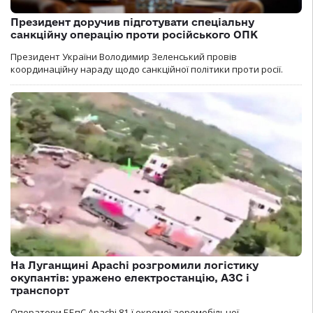
Президент доручив підготувати спеціальну
санкційну операцію проти російського ОПК
Президент України Володимир Зеленський провів
координаційну нараду щодо санкційної політики проти росії.
На Луганщині Apachi розгромили логістику
окупантів: уражено електростанцію, АЗС і
транспорт
Оператори ББпС Apachi 81-ї окремої аеромобільної