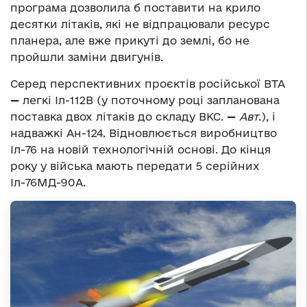
програма дозволила б поставити на крило
десятки літаків, які не відпрацювали ресурс
планера, але вже прикуті до землі, бо не
пройшли заміни двигунів.
Серед перспективних проєктів російської ВТА
—
легкі Іл-112В (у поточному році запланована
поставка двох літаків до складу ВКС.
—
Авт
.), і
надважкі Ан-124. Відновлюється виробництво
Іл-76 на новій технологічній основі. До кінця
року у війська мають передати 5 серійних
Іл-76МД-90А.