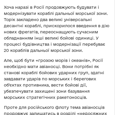
Хоча наразі в Росії продовжують будувати і
модернізувати кораблі дальньої морської зони.
Торік закладено два великі універсальні
десантні кораблі, прискорилося введення в дію
нових фрегатів, переоснащують сучасним
обладнанням інші великі бойові одиниці. У
процесі будівництва і модернізації перебуває
20 кораблів дальньої морської зони.
Але, щоб бути «грозою морів і океанів», Росії
необхідно мати авіаносці. Вони потрібні як
станові кораблі бойових ударних груп, здатні
завдавати ударів по морських і берегових
об’єктах противника, вести бойові дії,
убезпечувати захищені зони базування
морських стратегічних ракетоносців.
Проте для російського флоту тема авіаносців
продовжує залишатись в розділі «недосяжних