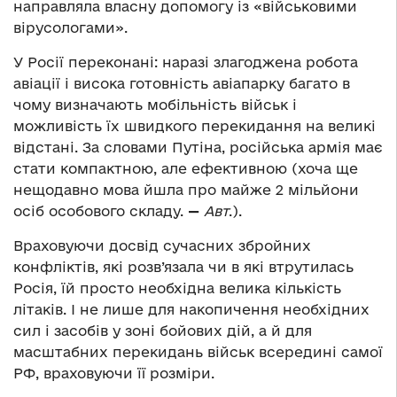
направляла власну допомогу із «військовими
вірусологами».
У Росії переконані: наразі злагоджена робота
авіації і висока готовність авіапарку багато в
чому визначають мобільність військ і
можливість їх швидкого перекидання на великі
відстані. За словами Путіна, російська армія має
стати компактною, але ефективною (хоча ще
нещодавно мова йшла про майже 2 мільйони
осіб особового складу.
—
Авт
.).
Враховуючи досвід сучасних збройних
конфліктів, які розв’язала чи в які втрутилась
Росія, їй просто необхідна велика кількість
літаків. І не лише для накопичення необхідних
сил і засобів у зоні бойових дій, а й для
масштабних перекидань військ всередині самої
РФ, враховуючи її розміри.