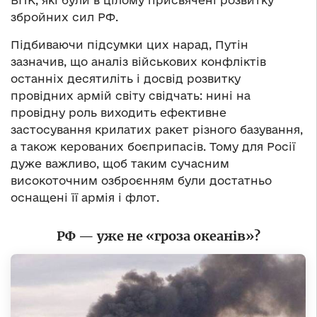
ВПК, які були в цілому присвячені розвитку
збройних сил РФ.
Підбиваючи підсумки цих нарад, Путін
зазначив, що аналіз військових конфліктів
останніх десятиліть і досвід розвитку
провідних армій світу свідчать: нині на
провідну роль виходить ефективне
застосування крилатих ракет різного базування,
а також керованих боєприпасів. Тому для Росії
дуже важливо, щоб таким сучасним
високоточним озброєнням були достатньо
оснащені її армія і флот.
РФ
—
уже не «гроза океанів»?