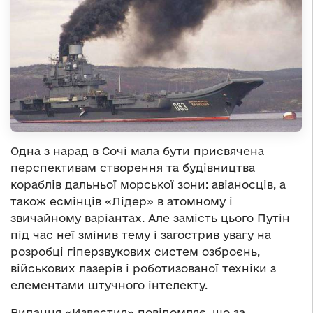
Одна з нарад в Сочі мала бути присвячена
перспективам створення та будівництва
кораблів дальньої морської зони: авіаносців, а
також есмінців «Лідер» в атомному і
звичайному варіантах. Але замість цього Путін
під час неї змінив тему і загострив увагу на
розробці гіперзвукових систем озброєнь,
військових лазерів і роботизованої техніки з
елементами штучного інтелекту.
Видання «Известия» повідомляє, що за