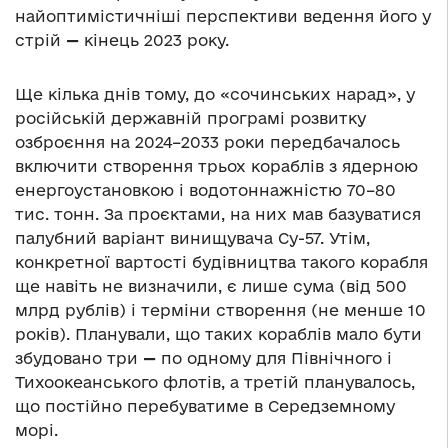
найоптимістичніші перспективи ведення його у
стрій
—
кінець 2023 року.
Ще кілька днів тому, до «сочинських нарад», у
російській державній програмі розвитку
озброєння на 2024–2033 роки передбачалось
включити створення трьох кораблів з ядерною
енергоустановкою і водотоннажністю 70–80
тис. тонн. За проєктами, на них мав базуватися
палубний варіант винищувача Су-57. Утім,
конкретної вартості будівництва такого корабля
ще навіть не визначили, є лише сума (від 500
млрд рублів) і терміни створення (не менше 10
років). Планували, що таких кораблів мало бути
збудовано три
—
по одному для Північного і
Тихоокеанського флотів, а третій планувалось,
що постійно перебуватиме в Середземному
морі.