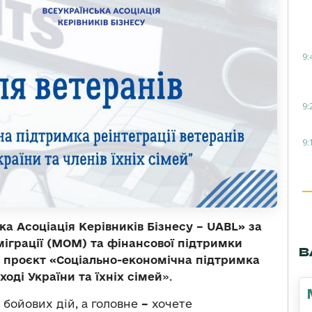
9:
9:
9:
а Асоціація Керівників Бізнесу – UABL» за
міграції (МОМ) та фінансової підтримки
В
ь проєкт
«Соціально-економічна підтримка
ході України та їхніх сімей
».
 бойових дій, а головне
–
хочете