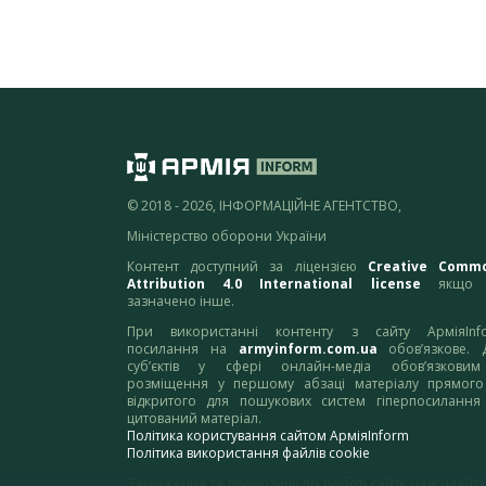
© 2018 - 2026, ІНФОРМАЦІЙНЕ АГЕНТСТВО,
Міністерство оборони України
Контент доступний за ліцензією
Creative Comm
Attribution 4.0 International license
якщо 
зазначено інше.
При використанні контенту з сайту АрміяInf
посилання на
armyinform.com.ua
обов’язкове. 
суб’єктів у сфері онлайн-медіа обов’язкови
розміщення у першому абзаці матеріалу прямого
відкритого для пошукових систем гіперпосилання
цитований матеріал.
Політика користування сайтом АрміяInform
Політика використання файлів cookie
Зауваження та пропозиції по роботі сайту надсилайте