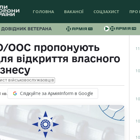
ГОЛОВНА
ВАКАНСІЇ
СОЦЗАХИСТ
ПРО 
ДОВІДНИК ВЕТЕРАНА
О/ООС пропонують
11
ля відкриття власного
ізнесу
10
ИСТ ВІЙСЬКОВОСЛУЖБОВЦІВ
Слідкуйте за АрміяInform в Google
1
хв.
10
10
10