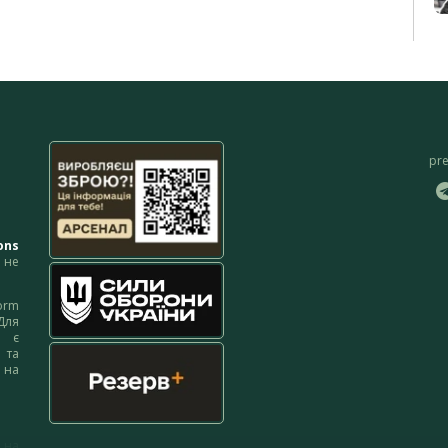
pr
ons
не
orm
Для
м є
 та
 на
 на