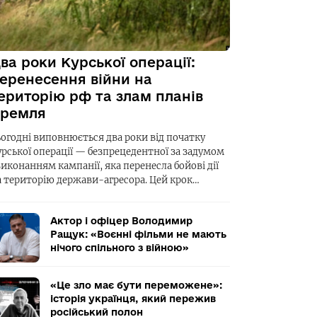
ва роки Курської операції:
еренесення війни на
ериторію рф та злам планів
ремля
ьогодні виповнюється два роки від початку
урської операції — безпрецедентної за задумом
виконанням кампанії, яка перенесла бойові дії
а територію держави-агресора. Цей крок…
Актор і офіцер Володимир
Ращук: «Воєнні фільми не мають
нічого спільного з війною»
«Це зло має бути переможене»:
історія українця, який пережив
російський полон