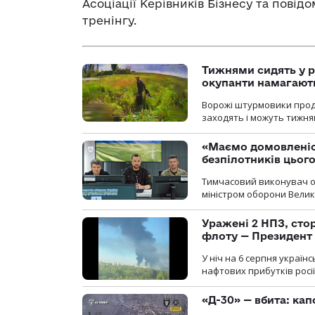
Асоціації Керівників Бізнесу та повід
тренінгу.
Тижнями сидять у р
окупанти намагають
Ворожі штурмовики продо
заходять і можуть тижням
«Маємо домовленіс
безпілотників цьог
Тимчасовий виконувач об
міністром оборони Велико
Уражені 2 НПЗ, сто
флоту — Президент
У ніч на 6 серпня україн
нафтових прибутків росії
«Д-30» — вбита: кап