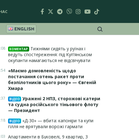
НАС
ENGLISH
:08
Тижнями сидять у руїнах і
КОМЕНТАР
ведуть спостереження: під Куп’янськом
окупанти намагаються не відсвічувати
:54
«Маємо домовленість щодо
постачання сотень ракет проти
безпілотників цього року» — Євгеній
Хмара
:37
Уражені 2 НПЗ, сторожові катери
ВІДЕО
та судна російського тіньового флоту
— Президент
:18
«Д-30» — вбита: капоніри та купи
ВІДЕО
гілля не врятували ворожі гармати
:03
Апартаменти в Буковелі, 9 квартир, 3