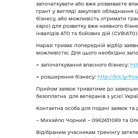
започаткувати або вже розвиваєте вла
грант у вигляді закупівлі обладнання 
бізнесу, або можливість отримати гран
євро) для розвитку вже наявного бізн
інвалідів АТО та бойових дій (СУВІАТО)
Наразі триває попередній відбір заяв
можливістю. Для цього необхідно зап
–
започаткування власного бізнесу:
htt
–
розширення бізнесу:
http://bit.ly/Р
Прийом заявок триватиме до завершен
безоплатна для ветеранів з усієї Украї
Контактна особа для подачі заявок та 
– Михайло Чорний – 0962431089 та Оле
Відібраним учасникам тренінгу зател