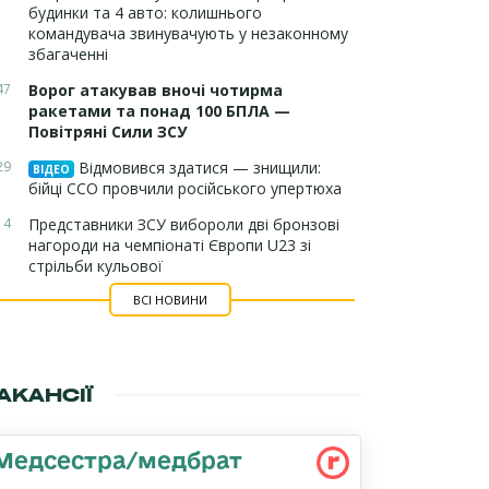
будинки та 4 авто: колишнього
командувача звинувачують у незаконному
збагаченні
47
Ворог атакував вночі чотирма
ракетами та понад 100 БПЛА —
Повітряні Сили ЗСУ
29
Відмовився здатися — знищили:
ВІДЕО
бійці ССО провчили російського упертюха
14
Представники ЗСУ вибороли дві бронзові
нагороди на чемпіонаті Європи U23 зі
стрільби кульової
ВСІ НОВИНИ
АКАНСІЇ
Медсестра/медбрат