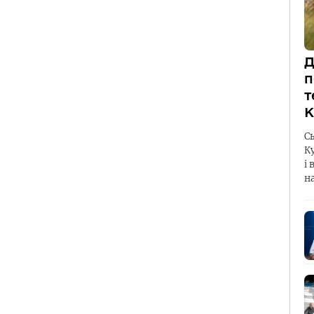
Д
п
т
К
С
К
і 
н