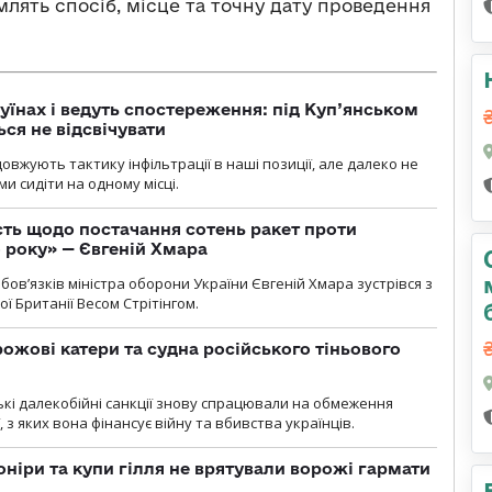
омлять спосіб, місце та точну дату проведення
уїнах і ведуть спостереження: під Куп’янськом
ся не відсвічувати
вжують тактику інфільтрації в наші позиції, але далеко не
и сидіти на одному місці.
ть щодо постачання сотень ракет проти
о року» — Євгеній Хмара
ов’язків міністра оборони України Євгеній Хмара зустрівся з
ї Британії Весом Стрітінгом.
рожові катери та судна російського тіньового
ські далекобійні санкції знову спрацювали на обмеження
, з яких вона фінансує війну та вбивства українців.
оніри та купи гілля не врятували ворожі гармати