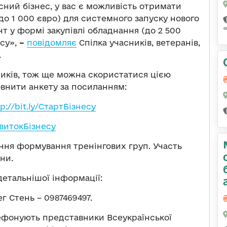
сний бізнес, у вас є можливість отримати
(до 1 000 євро) для системного запуску нового
т у формі закупівлі обладнання (до 2 500
есу»,
–
повідомляє
Спілка учасників, ветеранів,
.
ників, тож ще можна скористатися цією
овнити анкету за посиланням:
p://bit.ly/СтартБізнесу
озвитокБізнесу
ня формування тренінгових груп. Участь
ни.
детальнішої інформації:
г Стень – 0987469497.
ефонують представники Всеукраїнської