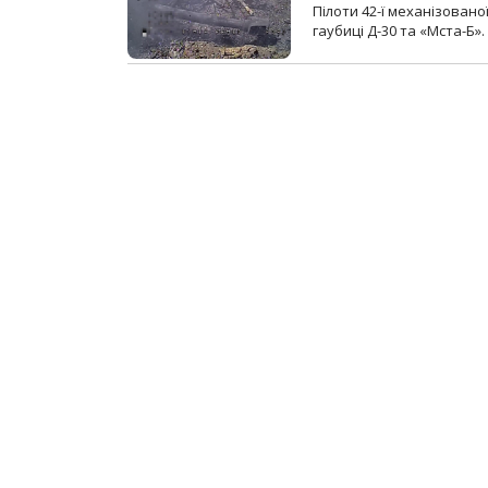
Пілоти 42-ї механізовано
гаубиці Д-30 та «Мста-Б».