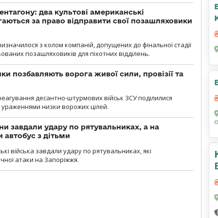
ентагону: два культові американські
аються за право відправити свої позашляховики
визначилося з колом компаній, допущених до фінальної стадії
ваних позашляховиків для піхотних відділень.
ки позбавляють ворога живої сили, провізії та
 реагування десантно-штурмових військ ЗСУ поділилися
ураженнями низки ворожих цілей.
ни завдали удару по рятувальниках, а на
 автобус з дітьми
йські війська завдали удару по рятувальниках, які
ічної атаки на Запоріжжя.