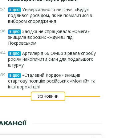
:57
Універсального не існує: «Вуду»
ВІДЕО
поділився досвідом, як не помилитися з
вибором спорядження
:38
Засідка не спрацювала: «Омега»
ВІДЕО
знищила ворожих «ждунів» під
Покровськом
:04
Артилерія 66 ОМБр зірвала спробу
ВІДЕО
росіян накопичити сили для подальшого
штурму
:39
«Сталевий Кордон» знищив
ВІДЕО
стартову позицію російських «Молній» та
інші ворожі цілі
ВСІ НОВИНИ
АКАНСІЇ