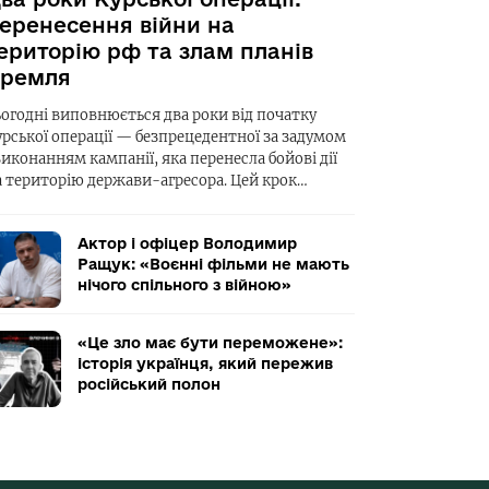
еренесення війни на
ериторію рф та злам планів
ремля
ьогодні виповнюється два роки від початку
урської операції — безпрецедентної за задумом
виконанням кампанії, яка перенесла бойові дії
а територію держави-агресора. Цей крок…
Актор і офіцер Володимир
Ращук: «Воєнні фільми не мають
нічого спільного з війною»
«Це зло має бути переможене»:
історія українця, який пережив
російський полон