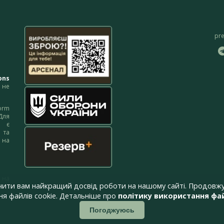
pr
ons
не
orm
Для
м є
 та
 на
 на
чити вам найкращий досвід роботи на нашому сайті. Продовжу
я файлів cookie. Детальніше про
політику використання фай
Погоджуюсь