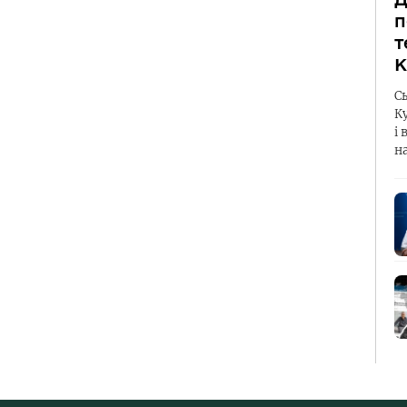
п
т
К
С
К
і 
н