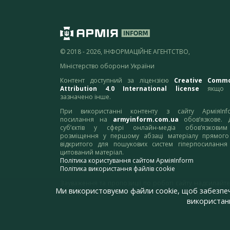
© 2018 - 2026, ІНФОРМАЦІЙНЕ АГЕНТСТВО,
Міністерство оборони України
Контент доступний за ліцензією
Creative Comm
Attribution 4.0 International license
якщо 
зазначено інше.
При використанні контенту з сайту АрміяInf
посилання на
armyinform.com.ua
обов’язкове. 
суб’єктів у сфері онлайн-медіа обов’язкови
розміщення у першому абзаці матеріалу прямого
відкритого для пошукових систем гіперпосилання
цитований матеріал.
Політика користування сайтом АрміяInform
Політика використання файлів cookie
Зауваження та пропозиції по роботі сайту надсилайте
Ми використовуємо файли cookie, щоб забезпе
адресу:
webmaster@armyinform.com.ua
використанн