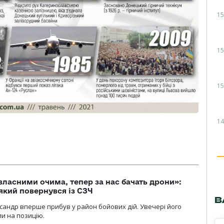
15
15
15
14
власними очима, тепер за нас бачать дрони»:
 який повернувся із СЗЧ
В
ксандр вперше прибув у район бойових дій. Увечері його
ли на позицію.