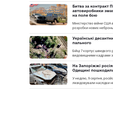
Битва за контракт П
автовиробники змаг
на поле бою
Міністерство війни США 
розробки нових неброньо
Українські десантни
пального
Бійці 7 корпус швидкого
видовищними кадрами з 
На Запоріжжі росія
Одещині пошкодили
У неділю, 9 серпня, росі
ліквідовували наслідки н