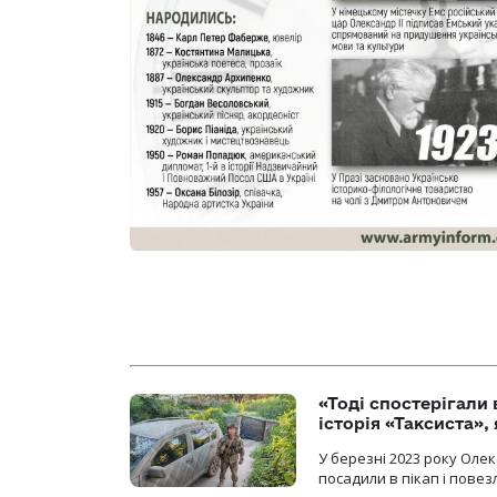
«Тоді спостерігали 
історія «Таксиста»,
У березні 2023 року Оле
посадили в пікап і повез