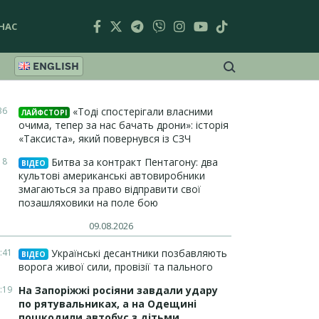
НАС
ENGLISH
36
«Тоді спостерігали власними
ЛАЙФСТОРІ
очима, тепер за нас бачать дрони»: історія
«Таксиста», який повернувся із СЗЧ
18
Битва за контракт Пентагону: два
ВІДЕО
культові американські автовиробники
змагаються за право відправити свої
позашляховики на поле бою
09.08.2026
:41
Українські десантники позбавляють
ВІДЕО
ворога живої сили, провізії та пального
:19
На Запоріжжі росіяни завдали удару
по рятувальниках, а на Одещині
пошкодили автобус з дітьми