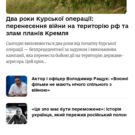
Два роки Курської операції:
перенесення війни на територію рф та
злам планів Кремля
Сьогодні виповнюється два роки від початку Курської
операції — безпрецедентної за задумом і виконанням
кампанії, яка перенесла бойові дії на територію держави-
агресора. Цей крок…
Актор і офіцер Володимир Ращук: «Воєнні
фільми не мають нічого спільного з
війною»
«Це зло має бути переможене»: історія
українця, який пережив російський полон