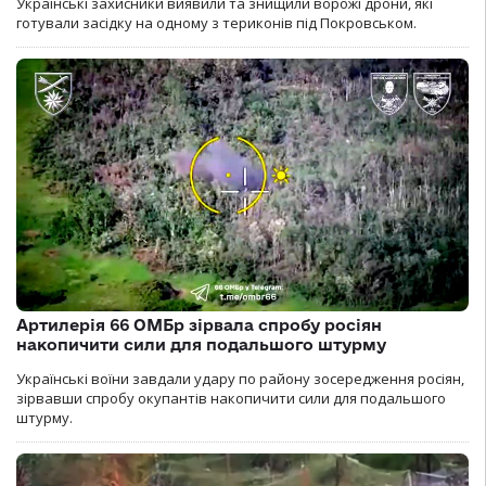
Українські захисники виявили та знищили ворожі дрони, які
готували засідку на одному з териконів під Покровськом.
Артилерія 66 ОМБр зірвала спробу росіян
накопичити сили для подальшого штурму
Українські воїни завдали удару по району зосередження росіян,
зірвавши спробу окупантів накопичити сили для подальшого
штурму.