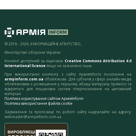
© 2018 - 2026, ІНФОРМАЦІЙНЕ АГЕНТСТВО,
Міністерство оборони України
Контент доступний за ліцензією
Creative Commons Attribution 4.0
International license
якщо не зазначено інше.
При використанні контенту з сайту АрміяInform посилання на
armyinform.com.ua
обов’язкове. Для суб’єктів у сфері онлайн-медіа
обов’язковим є розміщення у першому абзаці матеріалу прямого та
відкритого для пошукових систем гіперпосилання на цитований
матеріал.
Політика користування сайтом АрміяInform
Політика використання файлів cookie
Зауваження та пропозиції по роботі сайту надсилайте на адресу:
webmaster@armyinform.com.ua