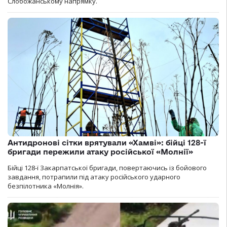
Слобожанському напрямку.
Антидронові сітки врятували «Хамві»: бійці 128-ї
бригади пережили атаку російської «Молнії»
Бійці 128-ї Закарпатської бригади, повертаючись із бойового
завдання, потрапили під атаку російського ударного
безпілотника «Молнія».