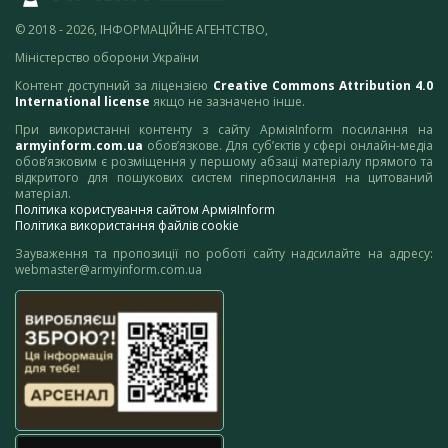
© 2018 - 2026, ІНФОРМАЦІЙНЕ АГЕНТСТВО,
Міністерство оборони України
Контент доступний за ліцензією
Creative Commons Attribution 4.0
International license
якщо не зазначено інше.
При використанні контенту з сайту АрміяInform посилання на
armyinform.com.ua
обов’язкове. Для суб’єктів у сфері онлайн-медіа
обов’язковим є розміщення у першому абзаці матеріалу прямого та
відкритого для пошукових систем гіперпосилання на цитований
матеріал.
Політика користування сайтом АрміяInform
Політика використання файлів cookie
Зауваження та пропозиції по роботі сайту надсилайте на адресу:
webmaster@armyinform.com.ua