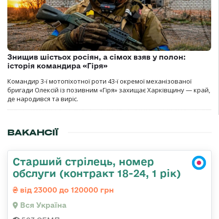
Знищив шістьох росіян, а сімох взяв у полон:
історія командира «Гіря»
Командир 3-ї мотопіхотної роти 43-ї окремої механізованої
бригади Олексій із позивним «Гіря» захищає Харківщину — край,
де народився та виріс.
ВАКАНСІЇ
Старший стрілець, номер
обслуги (контракт 18-24, 1 рік)
від 23000 до 120000 грн
Вся Україна