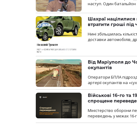
наступ. Один батальйон 
Шахраї націлилися н
втратити гроші під ч
Нині збільшилась кількі
доставки автомобілів, др
Від Маріуполя до Ч
окупантів
Оператори БПЛА підрозді
артерії окупантів на «с
Військові 16-го та 
спрощене перевед
Міністерство оборони п
переведень у межах 16-го