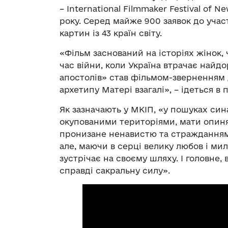
– International Filmmaker Festival of N
року. Серед майже 900 заявок до участ
картин із 43 країн світу.
«Фільм заснований на історіях жінок, ч
час війни, коли Україна втрачає найд
апостолів» став фільмом-зверненням д
архетипу Матері взагалі», – ідеться в 
Як зазначають у МКІП, «у пошуках сина
окупованими територіями, мати опиняє
пронизане ненавистю та стражданнями
але, маючи в серці велику любов і мил
зустрічає на своєму шляху. І головне,
справді сакральну силу».