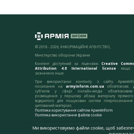
© 2018 - 2026, ІНФОРМАЦІЙНЕ АГЕНТСТВО,
Міністерство оборони України
Контент доступний за ліцензією
Creative Comm
Attribution 4.0 International license
якщо 
зазначено інше.
При використанні контенту з сайту АрміяInf
посилання на
armyinform.com.ua
обов’язкове. 
суб’єктів у сфері онлайн-медіа обов’язкови
розміщення у першому абзаці матеріалу прямого
відкритого для пошукових систем гіперпосилання
цитований матеріал.
Політика користування сайтом АрміяInform
Політика використання файлів cookie
Зауваження та пропозиції по роботі сайту надсилайте
Ми використовуємо файли cookie, щоб забезпе
адресу:
webmaster@armyinform.com.ua
використанн