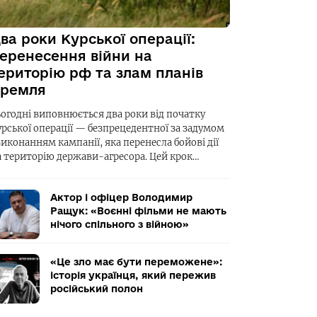
ва роки Курської операції:
еренесення війни на
ериторію рф та злам планів
ремля
ьогодні виповнюється два роки від початку
урської операції — безпрецедентної за задумом
виконанням кампанії, яка перенесла бойові дії
а територію держави-агресора. Цей крок…
Актор і офіцер Володимир
Ращук: «Воєнні фільми не мають
нічого спільного з війною»
«Це зло має бути переможене»:
історія українця, який пережив
російський полон