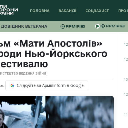
ГОЛОВНА
ВАКАНСІЇ
СОЦЗАХИСТ
ПРО 
ДОВІДНИК ВЕТЕРАНА
ьм «Мати Апостолів»
12
ороди Нью-Йоркського
12
фестивалю
МИСТЕЦТВО ВЕДЕННЯ ВІЙНИ
12
Слідкуйте за АрміяInform в Google
хв.
12
11