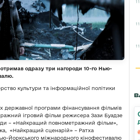
11
11
11
отримав одразу три нагороди 10-го Нью-
валю.
рство культури та інформаційної політики
В
ах державної програми фінансування фільмів
тражний ігровий фільм режисера Зази Буадзе
оди – «Найкращий повнометражний фільм»,
ка, «Найкращий сценарій» – Ратха
о Нью-Йоркського міжнародного кінофестивалю