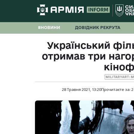
#НОВИНИ
ДОВІДНИК РЕКРУТА
Український філ
отримав три наг
кіно
MILITARYART: 
28 Травня 2021, 13:20
Прочитаєте за:
2