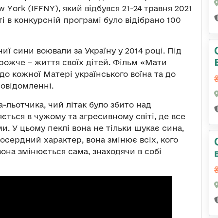
ew York (IFFNY), який відбувся 21-24 травня 2021
і в конкурсній програмі було відібрано 100
иї сини воювали за Україну у 2014 році. Під
орожче – життя своїх дітей. Фільм «Мати
о кожної Матері українського воїна та до
повідомленні.
-льотчика, чий літак було збито над
ться в чужому та агресивному світі, де все
. У цьому пеклі вона не тільки шукає сина,
осердний характер, вона змінює всіх, кого
 вона змінюється сама, знаходячи в собі