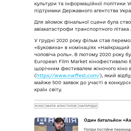
культури та інформаційної політики У
підтримки Державного агентства Украї
Для зйомок фінальної сцени була ство
авіакатастрофи транспортного літака 
У грудні 2020 року фільм став перем
«Буковина» в номінаціях «Найкращий
чоловіча роль». В лютому 2020 року б
European Film Market кінофестивалю Бе
щорічним фестивалем жіночого кіно в 
(
https://www.nwffest.com/
), який відб
майже 500 заявок до участі в конкурсн
країн світу.
КІНО
МАТИ АПОСТОЛІВ
НАГОРОДИ
Один батальйон «Ах
Попри постійне перекида