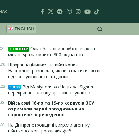
НАС
ENGLISH
:51
Один батальйон «Ахіллеса» за
КОМЕНТАР
місяць уразив майже 800 окупантів
:39
Шахраї націлилися на військових:
Нацполіція розповіла, як не втратити гроші
під час купівлі авто та дронів
:23
Від Маріуполя до Чонгара: Signum
ВІДЕО
перекриває головну артерію окупантів
:06
Військові 16-го та 19-го корпусів ЗСУ
отримали перші погодження на
спрощене переведення
:51
На Дніпропетровщині викрили агентку
військової контррозвідки фсб