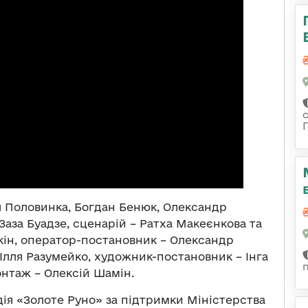
ія Половинка, Богдан Бенюк, Олександр
аза Буадзе, сценарій – Ратха Макеєнкова та
кін, оператор-постановник – Олександр
 Ілля Разумейко, художник-постановник – Інга
онтаж – Олексій Шамін.
ія «Золоте Руно» за підтримки Міністерства