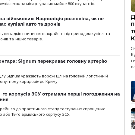
«Ахіллеса» за місяць уразив майже 800 окупантів.
Д
а військових: Нацполіція розповіла, як не
п
ас купівлі авто та дронів
т
сть випадків вчинення шахрайств під приводом купівлі та
К
онів та інших товарів.
С
К
і 
онгара: Signum перекриває головну артерію
н
лу Signum уражають ворожі цілі на головній логістичній
ухопутному коридорі» до Криму
19-го корпусів ЗСУ отримали перші погодження на
ення
ерейшло до практичного етапу тестування спрощених
 або 19-го армійського корпусу ЗСУ.