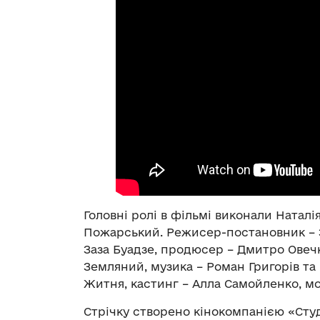
Головні ролі в фільмі виконали Натал
Пожарський. Режисер-постановник – З
Заза Буадзе, продюсер – Дмитро Овеч
Земляний, музика – Роман Григорів та
Житня, кастинг – Алла Самойленко, м
Стрічку створено кінокомпанією «Студ