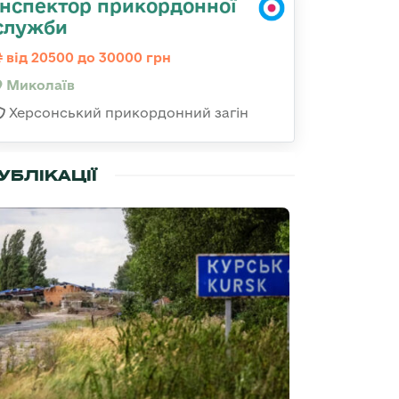
Інспектор прикордонної
служби
від 20500 до 30000 грн
Миколаїв
Херсонський прикордонний загін
УБЛІКАЦІЇ