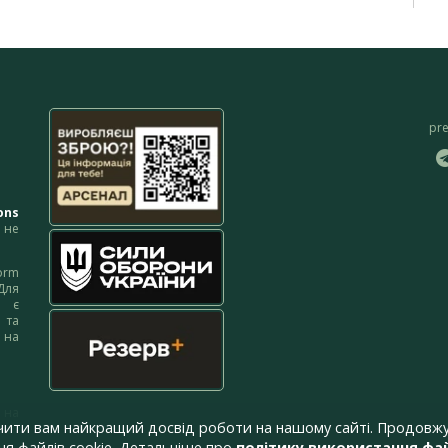
pr
ons
не
orm
Для
м є
 та
 на
 на
чити вам найкращий досвід роботи на нашому сайті. Продовжу
я файлів cookie. Детальніше про
політику використання фай