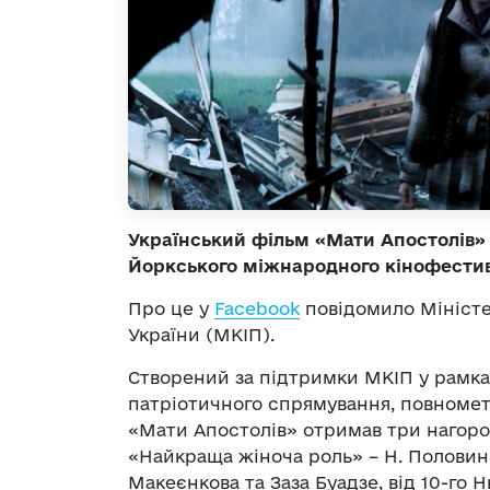
Український фільм «Мати Апостолів» 
Йоркського міжнародного кінофести
Про це у
Facebook
повідомило Міністе
України (МКІП).
Створений за підтримки МКІП у рамк
патріотичного спрямування, повноме
«Мати Апостолів» отримав три нагор
«Найкраща жіноча роль» – Н. Половин
Макеєнкова та Заза Буадзе, від 10-г