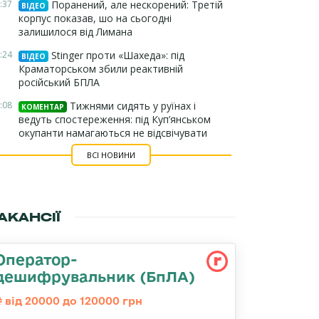
:37
Поранений, але нескорений: Третій
ВІДЕО
корпус показав, шо на сьогодні
залишилося від Лимана
:24
Stinger проти «Шахеда»: під
ВІДЕО
Краматорськом збили реактивній
російський БПЛА
:08
Тижнями сидять у руїнах і
КОМЕНТАР
ведуть спостереження: під Куп’янськом
окупанти намагаються не відсвічувати
ВСІ НОВИНИ
АКАНСІЇ
Оператор-
дешифрувальник (БпЛА)
від 20000 до 120000 грн