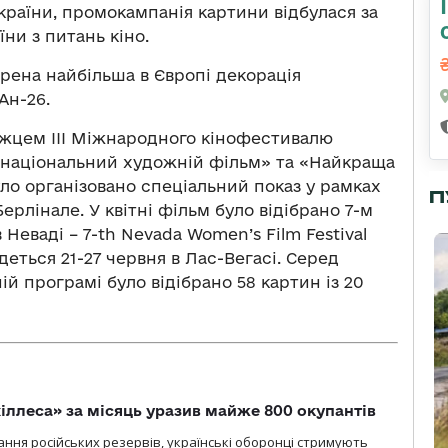
країни, промокампанія картини відбулася за
ни з питань кіно.
рена найбільша в Європі декорація
Ан-26.
ожцем III Міжнародного кінофестивалю
 національний художній фільм» та «Найкраща
уло організовано спеціальний показ у рамках
П
рлінале. У квітні фільм було відібрано 7-м
Неваді – 7-th Nevada Women’s Film Festival
удеться 21-27 червня в Лас-Вегасі. Серед
ій програмі було відібрано 58 картин із 20
іллеса» за місяць уразив майже 800 окупантів
ння російських резервів, українські оборонці стримують