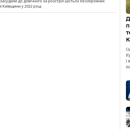
 засудили до довічного за розстріл шістьох беззбройних
ї Київщини у 2022 році.
Д
п
т
К
С
К
і 
н