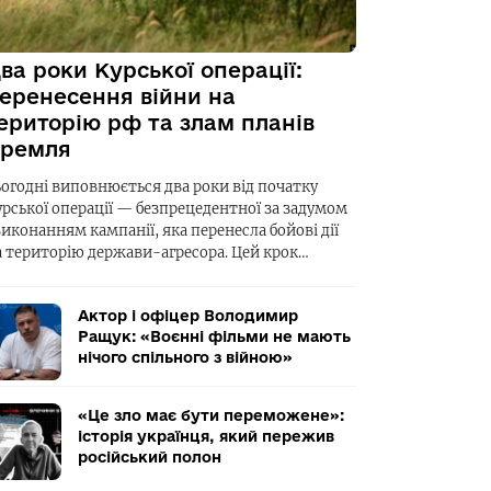
ва роки Курської операції:
еренесення війни на
ериторію рф та злам планів
ремля
ьогодні виповнюється два роки від початку
урської операції — безпрецедентної за задумом
виконанням кампанії, яка перенесла бойові дії
а територію держави-агресора. Цей крок…
Актор і офіцер Володимир
Ращук: «Воєнні фільми не мають
нічого спільного з війною»
«Це зло має бути переможене»:
історія українця, який пережив
російський полон