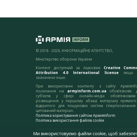
© 2018 - 2026, ІНФОРМАЦІЙНЕ АГЕНТСТВО,
Міністерство оборони України
Контент доступний за ліцензією
Creative Comm
Attribution 4.0 International license
якщо 
зазначено інше.
При використанні контенту з сайту АрміяInf
посилання на
armyinform.com.ua
обов’язкове. 
суб’єктів у сфері онлайн-медіа обов’язкови
розміщення у першому абзаці матеріалу прямого
відкритого для пошукових систем гіперпосилання
цитований матеріал.
Політика користування сайтом АрміяInform
Політика використання файлів cookie
Зауваження та пропозиції по роботі сайту надсилайте
Ми використовуємо файли cookie, щоб забезпе
адресу:
webmaster@armyinform.com.ua