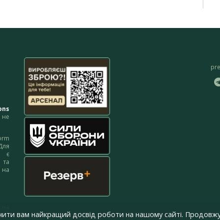
pr
ons
не
orm
Для
м є
 та
 на
 на
чити вам найкращий досвід роботи на нашому сайті. Продовжу