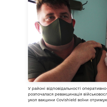
У районі відповідальності оперативно
розпочалася ревакцинація військовосл
укол вакцини Covishield воїни отриму