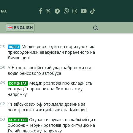
НАС
ENGLISH
:10
Менше двох годин на порятунок: як
ВІДЕО
прикордонники евакуювали пораненого на
Лиманщині
:50
У Нікополі російський удар забрав життя
водія рейсового автобуса
:29
Медик розповів про складність
КОМЕНТАР
евакуації поранених на Лиманському
напрямку
:12
11 військових рф отримали довічне за
розстріл шістьох цивільних на Київщині
:53
Окупанти шукають слабкі місця в
КОМЕНТАР
обороні: «Перун» розповів про ситуацію на
Гуляйпільському напрямку