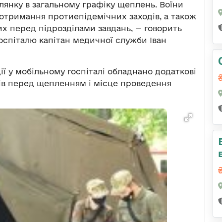
лянку в загальному графіку щеплень. Воїни
отримання протиепідемічних заходів, а також
 перед підрозділами завдань, — говорить
оспіталю капітан медичної служби Іван
ї у мобільному госпіталі обладнано додаткові
ів перед щепленням і місце проведення