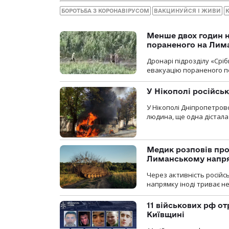
БОРОТЬБА З КОРОНАВІРУСОМ
ВАКЦИНУЙСЯ І ЖИВИ
Менше двох годин 
пораненого на Лим
Дронарі підрозділу «Срі
евакуацію пораненого п
У Нікополі російсь
У Нікополі Дніпропетровс
людина, ще одна дістала
Медик розповів про
Лиманському напр
Через активність російс
напрямку іноді триває не
11 військових рф от
Київщині