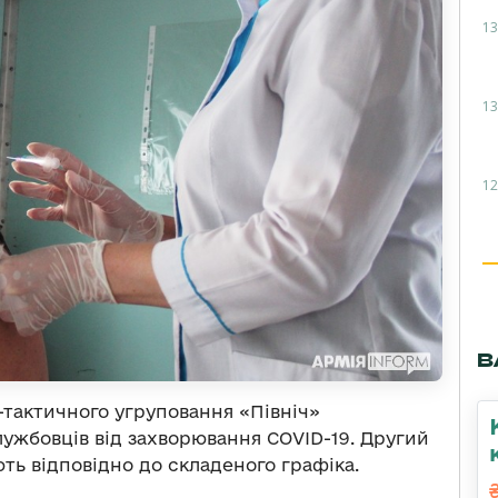
13
13
12
В
-тактичного угруповання «Північ»
ужбовців від захворювання COVID-19. Другий
ють відповідно до складеного графіка.