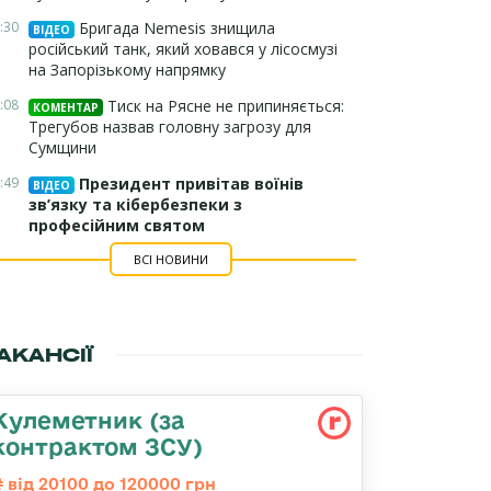
:30
Бригада Nemesis знищила
ВІДЕО
російський танк, який ховався у лісосмузі
на Запорізькому напрямку
:08
Тиск на Рясне не припиняється:
КОМЕНТАР
Трегубов назвав головну загрозу для
Сумщини
:49
Президент привітав воїнів
ВІДЕО
зв’язку та кібербезпеки з
професійним святом
ВСІ НОВИНИ
АКАНСІЇ
Кулеметник (за
контрактом ЗСУ)
від 20100 до 120000 грн