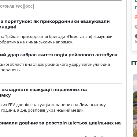
КОРОНАВІРУС
ООС
на порятунок: як прикордонники евакуювали
анщині
бна Трійка» прикордонної бригади «Помста» зафільмували
обратима на Лиманському напрямку.
кий удар забрав життя водія рейсового автобуса
П
ької області внаслідок російського удару загинула одна
 поранень.
 складність евакуації поранених на
ямку
ьких FPV-дронів евакуація поранених на Лиманському
 години, а дні, розповів український медик.
римали довічне за розстріл шістьох цивільних на