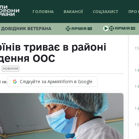
ГОЛОВНА
ВАКАНСІЇ
СОЦЗАХИСТ
ПРО 
ДОВІДНИК ВЕТЕРАНА
їнів триває в районі
15
дення ООС
НОВИНИ
14
Слідкуйте за АрміяInform в Google
1
хв.
14
14
13