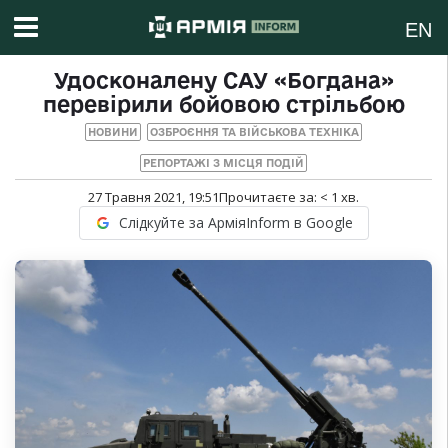
EN
Удосконалену САУ «Богдана»
перевірили бойовою стрільбою
НОВИНИ
ОЗБРОЄННЯ ТА ВІЙСЬКОВА ТЕХНІКА
РЕПОРТАЖІ З МІСЦЯ ПОДІЙ
27 Травня 2021, 19:51
Прочитаєте за:
< 1
хв.
Слідкуйте за АрміяInform в Google