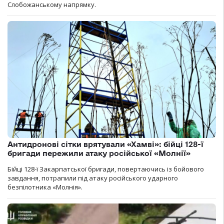
Слобожанському напрямку.
Антидронові сітки врятували «Хамві»: бійці 128-ї
бригади пережили атаку російської «Молнії»
Бійці 128-ї Закарпатської бригади, повертаючись із бойового
завдання, потрапили під атаку російського ударного
безпілотника «Молнія».