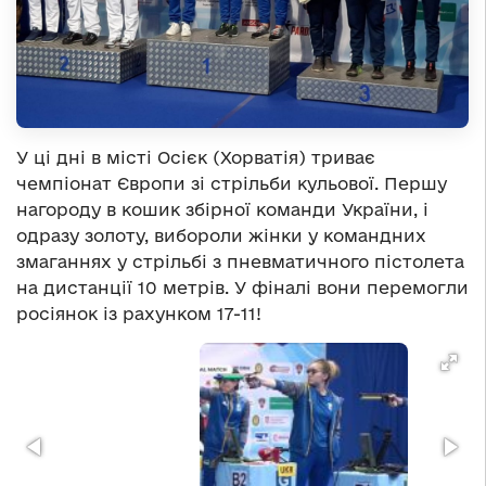
У ці дні в місті Осієк (Хорватія) триває
чемпіонат Європи зі стрільби кульової. Першу
нагороду в кошик збірної команди України, і
одразу золоту, вибороли жінки у командних
змаганнях у стрільбі з пневматичного пістолета
на дистанції 10 метрів. У фіналі вони перемогли
росіянок із рахунком 17-11!