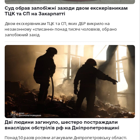
Суд обрав запобіжні заходи двом екскерівникам
ТЦК та СП на Закарпатті
Двом екскерівникам ТЦК та СП, яких ДБР викрило на
незаконному «списанні» понад тисячі чоловіків, обрано
запобіжний захід.
Дві людини загинуло, шестеро постраждали
внаслідок обстрілів рф на Дніпропетровщині
Понад 50 разів росіяни атакували Дніпропетровську області.