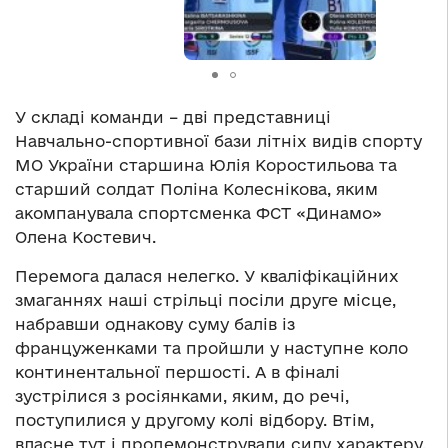
У складі команди – дві представниці
Навчально-спортивної бази літніх видів спорту
МО України старшина Юлія Коростильова та
старший солдат Поліна Колеснікова, яким
акомпанувала спортсменка ФСТ «Динамо»
Олена Костевич.
Перемога далася нелегко. У кваліфікаційних
змаганнях наші стрільці посіли друге місце,
набравши однакову суму балів із
француженками та пройшли у наступне коло
континентальної першості. А в фіналі
зустрілися з росіянками, яким, до речі,
поступилися у другому колі відбору. Втім,
власне тут і продемонстрували силу характеру,