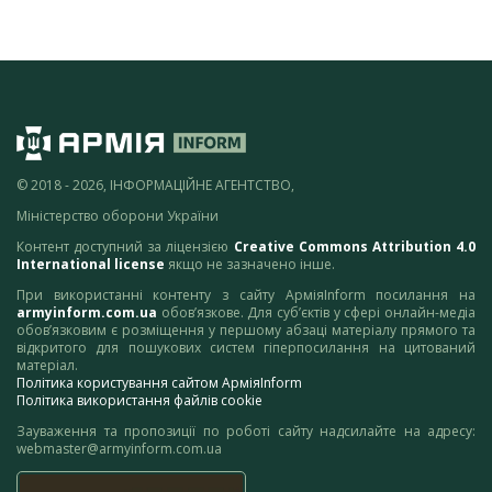
© 2018 - 2026, ІНФОРМАЦІЙНЕ АГЕНТСТВО,
Міністерство оборони України
Контент доступний за ліцензією
Creative Commons Attribution 4.0
International license
якщо не зазначено інше.
При використанні контенту з сайту АрміяInform посилання на
armyinform.com.ua
обов’язкове. Для суб’єктів у сфері онлайн-медіа
обов’язковим є розміщення у першому абзаці матеріалу прямого та
відкритого для пошукових систем гіперпосилання на цитований
матеріал.
Політика користування сайтом АрміяInform
Політика використання файлів cookie
Зауваження та пропозиції по роботі сайту надсилайте на адресу:
webmaster@armyinform.com.ua