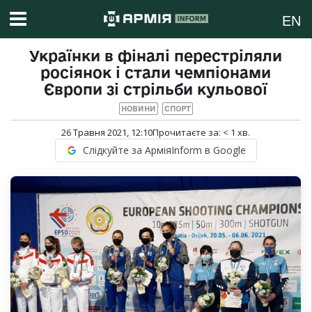
EN
Українки в фіналі перестріляли
росіянок і стали чемпіонами
Європи зі стрільби кульової
НОВИНИ
СПОРТ
26 Травня 2021, 12:10
Прочитаєте за:
< 1
хв.
Слідкуйте за АрміяInform в Google