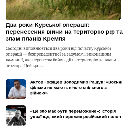
Два роки Курської операції:
перенесення війни на територію рф та
злам планів Кремля
Сьогодні виповнюється два роки від початку Курської
операції — безпрецедентної за задумом і виконанням
кампанії, яка перенесла бойові дії на територію держави-
агресора. Цей крок…
Актор і офіцер Володимир Ращук: «Воєнні
фільми не мають нічого спільного з
війною»
«Це зло має бути переможене»: історія
українця, який пережив російський полон