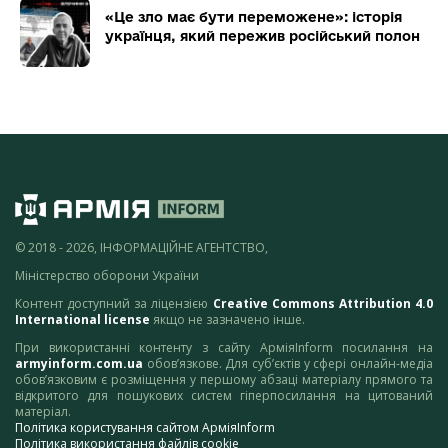
«Це зло має бути переможене»: історія
українця, який пережив російський полон
© 2018 - 2026, ІНФОРМАЦІЙНЕ АГЕНТСТВО,
Міністерство оборони України
Контент доступний за ліцензією
Creative Commons Attribution 4.0
International license
якщо не зазначено інше.
При використанні контенту з сайту АрміяInform посилання на
armyinform.com.ua
обов’язкове. Для суб’єктів у сфері онлайн-медіа
обов’язковим є розміщення у першому абзаці матеріалу прямого та
відкритого для пошукових систем гіперпосилання на цитований
матеріал.
Політика користування сайтом АрміяInform
Політика використання файлів cookie