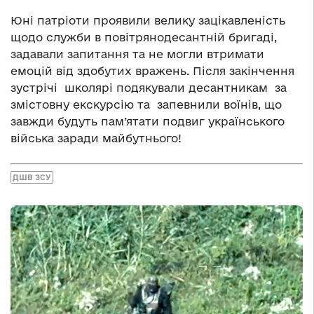
Юні патріоти проявили велику зацікавленість
щодо служби в повітрянодесантній бригаді,
задавали запитання та не могли втримати
емоцій від здобутих вражень. Після закінчення
зустрічі школярі подякували десантникам за
змістовну екскурсію та запевнили воїнів, що
завжди будуть пам’ятати подвиг українського
війська заради майбутнього!
ДШВ ЗСУ