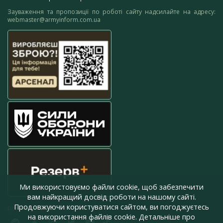
Зауваження та пропозиції по роботі сайту надсилайте на адресу:
webmaster@armyinform.com.ua
Ми використовуємо файли cookie, щоб забезпечити
вам найкращий досвід роботи на нашому сайті.
Продовжуючи користуватися сайтом, ви погоджуєтесь
press@armyinform.com.ua
на використання файлів cookie. Детальніше про