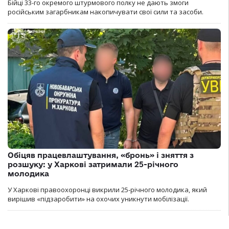
Бійці 33-го окремого штурмового полку не дають змоги
російським загарбникам накопичувати свої сили та засоби.
Обіцяв працевлаштування, «бронь» і зняття з
розшуку: у Харкові затримали 25-річного
молодика
У Харкові правоохоронці викрили 25-річного молодика, який
вирішив «підзаробити» на охочих уникнути мобілізації.