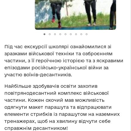
Під час екскурсії школярі ознайомилися зі
зразками військової техніки та озброєнням
частини, з її героїчною історією та з яскравими
епізодами російсько-української війни за
участю воїнів-десантників.
Найбільше здобувачів освіти захопив
повітрянодесантний комплекс військової
частини. Кожен охочий мав можливість
одягнути макет парашута та відпрацювати
елементи стрибків із парашутом на наземних
тренажерах, щоб на хвилину відчути себе
справжнім десантником!