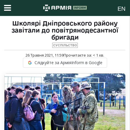
EN
Школярі Дніпровського району
завітали до повітрянодесантної
бригади
СУСПІЛЬСТВО
26 Травня 2021, 11:59
Прочитаєте за:
< 1
хв.
Слідкуйте за АрміяInform в Google