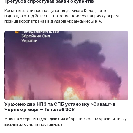
Трегубов спростував заяви окупантів
Російські заяви про просування до Білого Колодязя не
відповідають дійсності— на Вовчанському напрямку окремі
позиції ворог втрачає від ударів українських БПЛА.
Уражено два НПЗ та СПБ установку «Сиваш» в
Чорному морі — Генштаб ЗСУ
У ніч на 8 серпня підрозділи Сил оборони України уразили низку
важливих об’єктів противника.