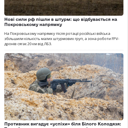
Нові сили рф пішли в штурм: що відбувається на
Покровському напрямку
На Покровському напрямку після ротації російські війська
збільшили кількість малих штурмових груп, а зона роботи FPV-
дронів сягає 20 км від ЛБЗ.
Противник вигадує «успіхи» біля Білого Колодязя: