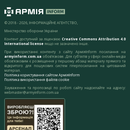
© 2018 - 2026, ІНФОРМАЦІЙНЕ АГЕНТСТВО,
Міністерство оборони України
Контент доступний за ліцензією
Creative Commons Attribution 4.0
International license
якщо не зазначено інше.
При використанні контенту з сайту АрміяInform посилання на
armyinform.com.ua
обов’язкове. Для суб’єктів у сфері онлайн-медіа
обов’язковим є розміщення у першому абзаці матеріалу прямого та
відкритого для пошукових систем гіперпосилання на цитований
матеріал.
Політика користування сайтом АрміяInform
Політика використання файлів cookie
Зауваження та пропозиції по роботі сайту надсилайте на адресу:
webmaster@armyinform.com.ua