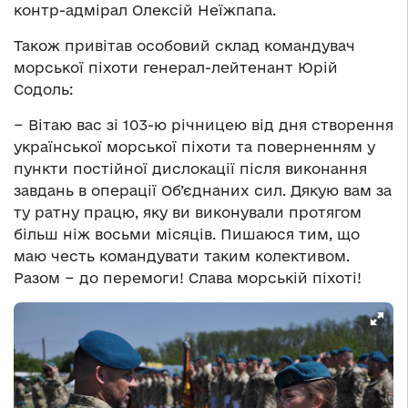
контр-адмірал Олексій Неїжпапа.
Також привітав особовий склад командувач
морської піхоти генерал-лейтенант Юрій
Содоль:
− Вітаю вас зі 103-ю річницею від дня створення
української морської піхоти та поверненням у
пункти постійної дислокації після виконання
завдань в операції Об’єднаних сил. Дякую вам за
ту ратну працю, яку ви виконували протягом
більш ніж восьми місяців. Пишаюся тим, що
маю честь командувати таким колективом.
Разом − до перемоги! Слава морській піхоті!