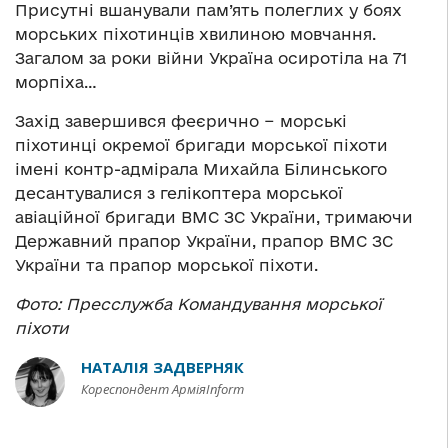
Присутні вшанували пам’ять полеглих у боях
морських піхотинців хвилиною мовчання.
Загалом за роки війни Україна осиротіла на 71
морпіха…
Захід завершився феєрично − морські
піхотинці окремої бригади морської піхоти
імені контр-адмірала Михайла Білинського
десантувалися з гелікоптера морської
авіаційної бригади ВМС ЗС України, тримаючи
Державний прапор України, прапор ВМС ЗС
України та прапор морської піхоти.
Фото: Пресслужба Командування морської
піхоти
НАТАЛІЯ ЗАДВЕРНЯК
Кореспондент АрміяInform