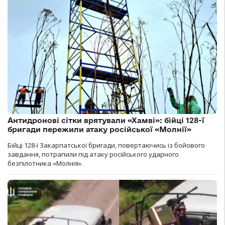
Антидронові сітки врятували «Хамві»: бійці 128-ї
бригади пережили атаку російської «Молнії»
Бійці 128-ї Закарпатської бригади, повертаючись із бойового
завдання, потрапили під атаку російського ударного
безпілотника «Молнія».