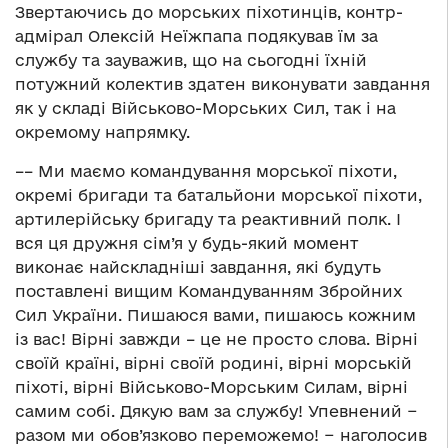
Звертаючись до морських піхотинців, контр-
адмірал Олексій Неїжпапа подякував їм за
службу та зауважив, що на сьогодні їхній
потужний колектив здатен виконувати завдання
як у складі Військово-Морських Сил, так і на
окремому напрямку.
–– Ми маємо командування морської піхоти,
окремі бригади та батальйони морської піхоти,
артилерійську бригаду та реактивний полк. І
вся ця дружня сім’я у будь-який момент
виконає найскладніші завдання, які будуть
поставлені вищим Командуванням Збройних
Сил України. Пишаюся вами, пишаюсь кожним
із вас! Вірні завжди – це не просто слова. Вірні
своїй країні, вірні своїй родині, вірні морській
піхоті, вірні Військово-Морським Силам, вірні
самим собі. Дякую вам за службу! Упевнений −
разом ми обов’язково переможемо! − наголосив