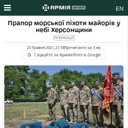
EN
Прапор морської піхоти майорів у
небі Херсонщини
ПУБЛІКАЦІЇ
23 Травня 2021, 21:18
Прочитаєте за:
3
хв.
Слідкуйте за АрміяInform в Google