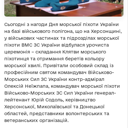
Сьогодні з нагоди Дня морської піхоти України
на базі військового полігона, що на Херсонщині,
у військових частинах та підрозділах морської
піхоти ВМС ЗС України відбулася урочиста
церемонія – складання Клятви морського
піхотинця та отримання беретів кольору
морської хвилі. Привітали особовий склад із
професійним святом командувач Військово-
Морських Сил ЗС України контр-адмірал
Олексій Неїжпапа, командувач морської піхоти
Військово-Морських ЗС Сил України генерал-
лейтенант Юрій Содоль, керівництво
Херсонської, Миколаївської та Донецької
областей, представники волонтерських та
ветеранських організацій.