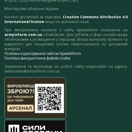
© 2018 - 2026, ІНФОРМАЦІЙНЕ АГЕНТСТВО,
Міністерство оборони України
Контент доступний за ліцензією
Creative Commons Attribution 4.0
International license
якщо не зазначено інше.
При використанні контенту з сайту АрміяInform посилання на
armyinform.com.ua
обов’язкове. Для суб’єктів у сфері онлайн-медіа
обов’язковим є розміщення у першому абзаці матеріалу прямого та
відкритого для пошукових систем гіперпосилання на цитований
матеріал.
Політика користування сайтом АрміяInform
Політика використання файлів cookie
Зауваження та пропозиції по роботі сайту надсилайте на адресу:
webmaster@armyinform.com.ua