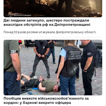
Дві людини загинуло, шестеро постраждали
внаслідок обстрілів рф на Дніпропетровщині
Понад 50 разів росіяни атакували Дніпропетровську області.
Пообіцяв вивезти військовозобов’язаного за
кордон: у Харкові викрито офіцера