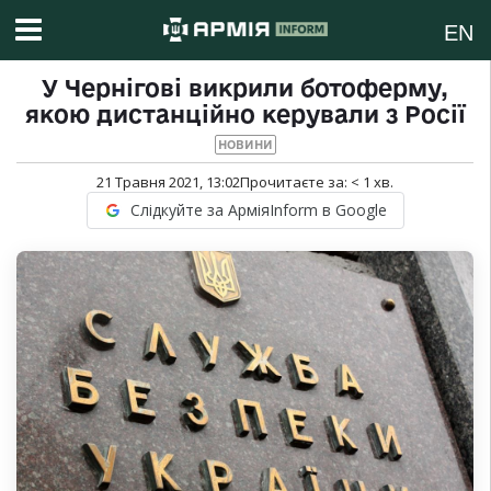
EN
У Чернігові викрили ботоферму,
якою дистанційно керували з Росії
НОВИНИ
21 Травня 2021, 13:02
Прочитаєте за:
< 1
хв.
Слідкуйте за АрміяInform в Google