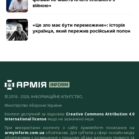
війною»
«Це зло має бути переможене»: історія
українця, який пережив російський полон
© 2018 - 2026, ІНФОРМАЦІЙНЕ АГЕНТСТВО,
Міністерство оборони України
Контент доступний за ліцензією
Creative Commons Attribution 4.0
International license
якщо не зазначено інше.
При використанні контенту з сайту АрміяInform посилання на
armyinform.com.ua
обов’язкове. Для суб’єктів у сфері онлайн-медіа
обов’язковим є розміщення у першому абзаці матеріалу прямого та