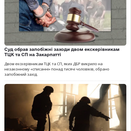
Суд обрав запобіжні заходи двом екскерівникам
ТЦК та СП на Закарпатті
Двом екскерівникам ТЦК та СП, яких ДБР викрило на
незаконному «списанні» понад тисячі чоловіків, обрано
запобіжний захід.