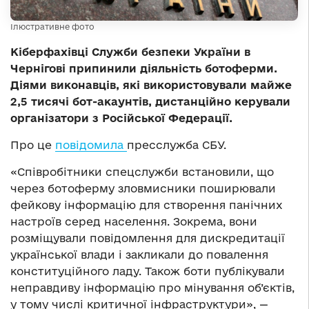
Ілюстративне фото
Кіберфахівці Служби безпеки України в
Чернігові припинили діяльність ботоферми.
Діями виконавців, які використовували майже
2,5 тисячі бот-акаунтів, дистанційно керували
організатори з Російської Федерації.
Про це
повідомила
пресслужба СБУ.
«Співробітники спецслужби встановили, що
через ботоферму зловмисники поширювали
фейкову інформацію для створення панічних
настроїв серед населення. Зокрема, вони
розміщували повідомлення для дискредитації
української влади і закликали до повалення
конституційного ладу. Також боти публікували
неправдиву інформацію про мінування об’єктів,
у тому числі критичної інфраструктури», —