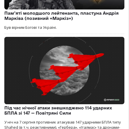
Пам’яті молодшого лейтенанта, пластуна Андрія
Марківа (позивний «Маркіз»)
Був вірним Богові та Україні.
Під час нічної атаки знешкоджено 114 ударних
БПЛА зі 147 — Повітряні Сили
У ніч на 7 серпня противник атакував 147 ударними БПЛА типу
Shahed (в т.ч. реактивними), «Гербера», «Італмас» та дронами-