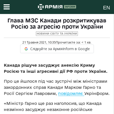
EN
Глава МЗС Канади розкритикував
Росію за агресію проти України
НОВИНИ СВІТУ ТА УКРАЇНИ
21 Травня 2021, 10:35
Прочитаєте за:
< 1
хв.
Слідкуйте за АрміяInform в Google
Канада рішуче засуджує анексію Криму
Росією та інші агресивні дії РФ проти України.
Про це йшлося під час зустрічі між міністрами
закордонних справ Канади Марком Гарно та
Росії Сергієм Лавровим,
повідомляє
Укрінформ.
«Міністр Гарно ще раз наголосив, що Канада
незмінно засуджує незаконне російське