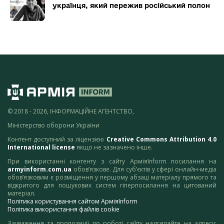
українця, який пережив російський полон
© 2018 - 2026, ІНФОРМАЦІЙНЕ АГЕНТСТВО,
Міністерство оборони України
Контент доступний за ліцензією
Creative Commons Attribution 4.0
International license
якщо не зазначено інше.
При використанні контенту з сайту АрміяInform посилання на
armyinform.com.ua
обов’язкове. Для суб’єктів у сфері онлайн-медіа
обов’язковим є розміщення у першому абзаці матеріалу прямого та
відкритого для пошукових систем гіперпосилання на цитований
матеріал.
Політика користування сайтом АрміяInform
Політика використання файлів cookie
Зауваження та пропозиції по роботі сайту надсилайте на адресу: