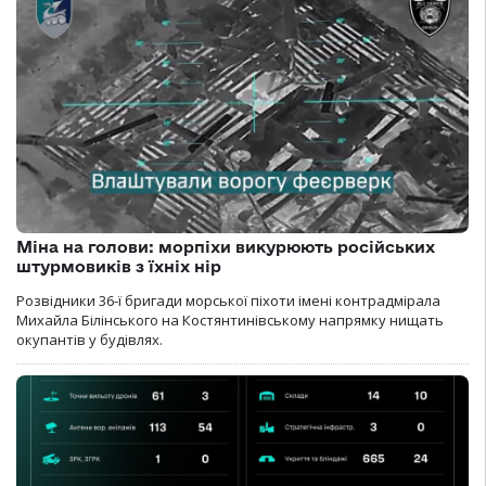
Міна на голови: морпіхи викурюють російських
штурмовиків з їхніх нір
Розвідники 36-ї бригади морської піхоти імені контрадмірала
Михайла Білінського на Костянтинівському напрямку нищать
окупантів у будівлях.