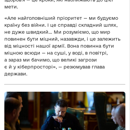
мети.
«Але найголовніший пріоритет — ми будуємо
країну без війни. І це справді складний шлях,
не дуже швидкий… Ми розуміємо, що мир
повинен бути міцний, назавжди, і це залежить
від міцності нашої армії. Вона повинна бути
міцною всюди — на суші, у воді, в повітрі,
а зараз ми бачимо, що великі загрози
є й у кіберпросторі», — резюмував глава
держави.