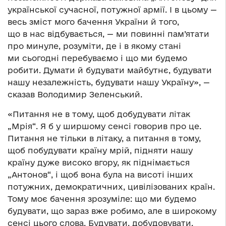
української сучасної, потужної армії. І в цьому —
весь зміст мого бачення України й того,
що в нас відбувається, — ми повинні пам’ятати
про минуле, розуміти, де і в якому стані
ми сьогодні перебуваємо і що ми будемо
робити. Думати й будувати майбутнє, будувати
нашу незалежність, будувати нашу Україну», —
сказав Володимир Зеленський.
«Питання не в тому, щоб добудувати літак
„Мрія“. Я б у ширшому сенсі говорив про це.
Питання не тільки в літаку, а питання в тому,
щоб побудувати країну мрій, підняти нашу
країну дуже високо вгору, як піднімається
„Антонов“, і щоб вона була на висоті інших
потужних, демократичних, цивілізованих країн.
Тому моє бачення зрозуміле: що ми будемо
будувати, що зараз вже робимо, але в широкому
сенсі цього слова. Будувати, добудовувати,