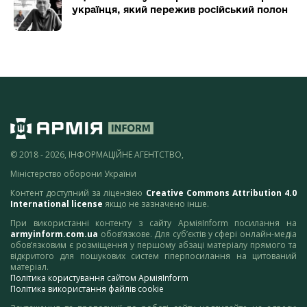
українця, який пережив російський полон
© 2018 - 2026, ІНФОРМАЦІЙНЕ АГЕНТСТВО,
Міністерство оборони України
Контент доступний за ліцензією
Creative Commons Attribution 4.0
International license
якщо не зазначено інше.
При використанні контенту з сайту АрміяInform посилання на
armyinform.com.ua
обов’язкове. Для суб’єктів у сфері онлайн-медіа
обов’язковим є розміщення у першому абзаці матеріалу прямого та
відкритого для пошукових систем гіперпосилання на цитований
матеріал.
Політика користування сайтом АрміяInform
Політика використання файлів cookie