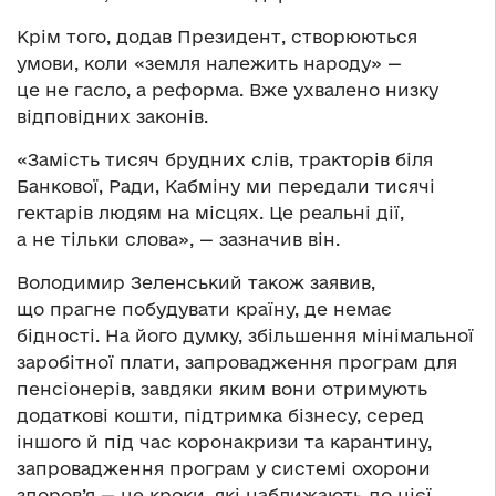
Крім того, додав Президент, створюються
умови, коли «земля належить народу» —
це не гасло, а реформа. Вже ухвалено низку
відповідних законів.
«Замість тисяч брудних слів, тракторів біля
Банкової, Ради, Кабміну ми передали тисячі
гектарів людям на місцях. Це реальні дії,
а не тільки слова», — зазначив він.
Володимир Зеленський також заявив,
що прагне побудувати країну, де немає
бідності. На його думку, збільшення мінімальної
заробітної плати, запровадження програм для
пенсіонерів, завдяки яким вони отримують
додаткові кошти, підтримка бізнесу, серед
іншого й під час коронакризи та карантину,
запровадження програм у системі охорони
здоров’я — це кроки, які наближають до цієї