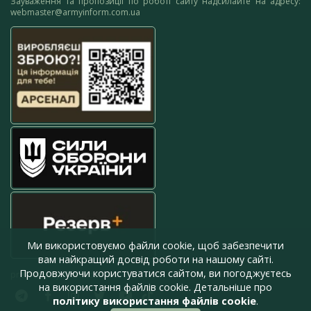
Зауваження та пропозиції по роботі сайту надсилайте на адресу:
webmaster@armyinform.com.ua
Ми використовуємо файли cookie, щоб забезпечити
вам найкращий досвід роботи на нашому сайті.
Продовжуючи користуватися сайтом, ви погоджуєтесь
press@armyinform.com.ua
на використання файлів cookie. Детальніше про
політику використання файлів cookie
.