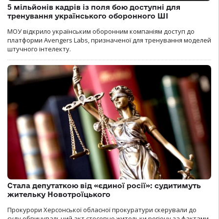
5 мільйонів кадрів із поля бою доступні для
тренування українського оборонного ШІ
МОУ відкрило українським оборонним компаніям доступ до
платформи Avengers Labs, призначеної для тренування моделей
штучного інтелекту.
Стала депутаткою від «єдиної росії»: судитимуть
жительку Новотроїцького
Прокурори Херсонської обласної прокуратури скерували до
суду обвинувальний акт стосовно жительки регіону за фактами