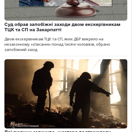
Суд обрав запобіжні заходи двом екскерівникам
ТЦК та СП на Закарпатті
Двом екскерівникам ТЦК та СП, яких ДБР викрило на
незаконному «списанні» понад тисячі чоловіків, обрано
запобіжний захід.