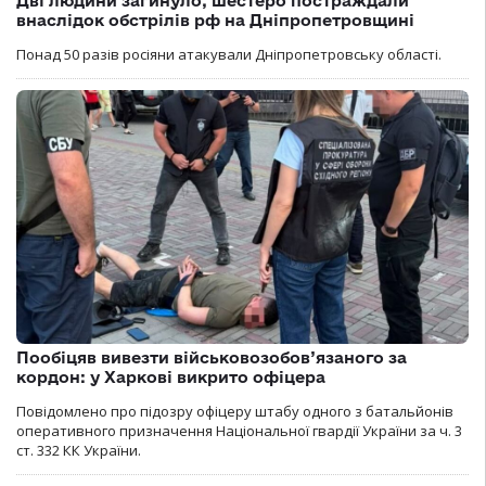
Дві людини загинуло, шестеро постраждали
внаслідок обстрілів рф на Дніпропетровщині
Понад 50 разів росіяни атакували Дніпропетровську області.
Пообіцяв вивезти військовозобов’язаного за
кордон: у Харкові викрито офіцера
Повідомлено про підозру офіцеру штабу одного з батальйонів
оперативного призначення Національної гвардії України за ч. 3
ст. 332 КК України.