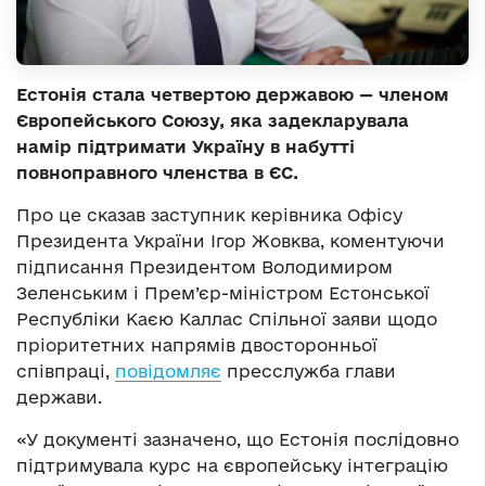
Естонія стала четвертою державою — членом
Європейського Союзу, яка задекларувала
намір підтримати Україну в набутті
повноправного членства в ЄС.
Про це сказав заступник керівника Офісу
Президента України Ігор Жовква, коментуючи
підписання Президентом Володимиром
Зеленським і Прем’єр-міністром Естонської
Республіки Каєю Каллас Спільної заяви щодо
пріоритетних напрямів двосторонньої
співпраці,
повідомляє
пресслужба глави
держави.
«У документі зазначено, що Естонія послідовно
підтримувала курс на європейську інтеграцію