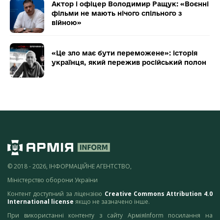
Актор і офіцер Володимир Ращук: «Воєнні
фільми не мають нічого спільного з
війною»
«Це зло має бути переможене»: історія
українця, який пережив російський полон
© 2018 - 2026, ІНФОРМАЦІЙНЕ АГЕНТСТВО,
Міністерство оборони України
Контент доступний за ліцензією
Creative Commons Attribution 4.0
International license
якщо не зазначено інше.
При використанні контенту з сайту АрміяInform посилання на