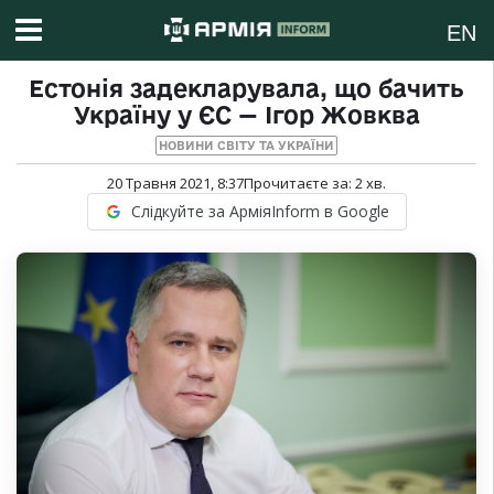
EN
Естонія задекларувала, що бачить
Україну у ЄС — Ігор Жовква
НОВИНИ СВІТУ ТА УКРАЇНИ
20 Травня 2021, 8:37
Прочитаєте за:
2
хв.
Слідкуйте за АрміяInform в Google