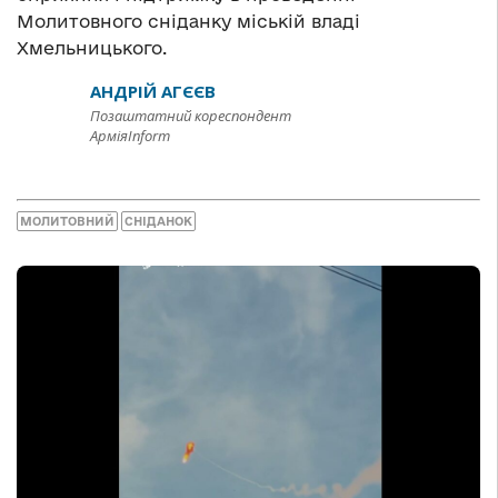
Молитовного сніданку міській владі
Хмельницького.
АНДРІЙ АГЄЄВ
Позаштатний кореспондент
АрміяInform
МОЛИТОВНИЙ
СНІДАНОК