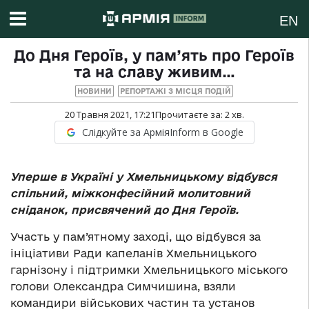
EN
До Дня Героїв, у пам’ять про Героїв
та на славу живим…
НОВИНИ
РЕПОРТАЖІ З МІСЦЯ ПОДІЙ
20 Травня 2021, 17:21
Прочитаєте за:
2
хв.
Слідкуйте за АрміяInform в Google
Уперше в Україні у Хмельницькому відбувся
спільний, міжконфесійний молитовний
сніданок, присвячений до Дня Героїв.
Участь у пам’ятному заході, що відбувся за
ініціативи Ради капеланів Хмельницького
гарнізону і підтримки Хмельницького міського
голови Олександра Симчишина, взяли
командири військових частин та установ