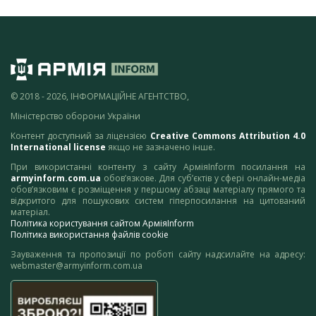
© 2018 - 2026, ІНФОРМАЦІЙНЕ АГЕНТСТВО,
Міністерство оборони України
Контент доступний за ліцензією
Creative Commons Attribution 4.0
International license
якщо не зазначено інше.
При використанні контенту з сайту АрміяInform посилання на
armyinform.com.ua
обов’язкове. Для суб’єктів у сфері онлайн-медіа
обов’язковим є розміщення у першому абзаці матеріалу прямого та
відкритого для пошукових систем гіперпосилання на цитований
матеріал.
Політика користування сайтом АрміяInform
Політика використання файлів cookie
Зауваження та пропозиції по роботі сайту надсилайте на адресу:
webmaster@armyinform.com.ua