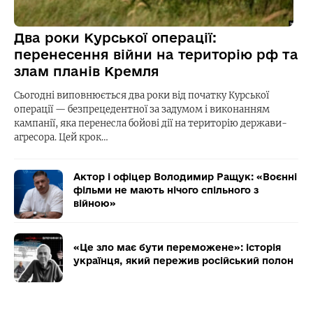
Два роки Курської операції:
перенесення війни на територію рф та
злам планів Кремля
Сьогодні виповнюється два роки від початку Курської
операції — безпрецедентної за задумом і виконанням
кампанії, яка перенесла бойові дії на територію держави-
агресора. Цей крок…
Актор і офіцер Володимир Ращук: «Воєнні
фільми не мають нічого спільного з
війною»
«Це зло має бути переможене»: історія
українця, який пережив російський полон