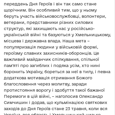
переддень Дня Героїв і він так само стане
щорічним. Він особливий тим, що у ньому
беруть участь військовослужбовці, волонтери,
ветерани, представники різних силових
структур, які захищають нас у російсько-
українській війні та базуються у Хмельницькому,
місцева і державна влада. Наша мета –
популяризація людини у військовій формі,
героїзму славних захисників-оборонців. Це
важливий майданчик спілкування, спільної
пам’яті про загиблих і подяка усім, хто нині
боронить Україну, бореться за неї в тилу, і певна
додаткова мотивація отримання Божого
благословення через молитву, заради
протистояння ворогу і здобуття такої бажаної
Перемоги в цій війні, – наголосив Олександр
Симчишин і додав, що кульмінацією святкових
заходів до Дня Героїв стане 23 травня, коли вся
Україна, вся область і Хмельницький низько