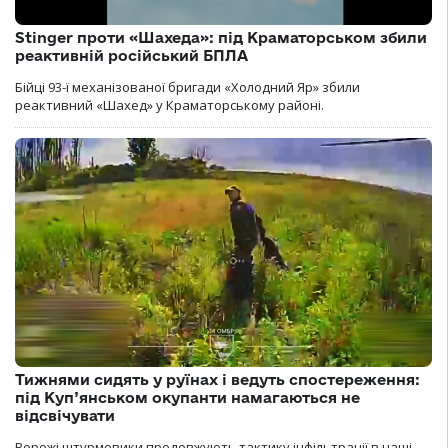
Stinger проти «Шахеда»: під Краматорськом збили
реактивній російський БПЛА
Бійці 93-ї механізованої бригади «Холодний Яр» збили
реактивний «Шахед» у Краматорському районі.
Тижнями сидять у руїнах і ведуть спостереження:
під Куп’янськом окупанти намагаються не
відсвічувати
Ворожі штурмовики продовжують тактику інфільтрації в наші