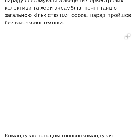
параду сформували 3 зведених оркестрових
колективи та хори ансамблів пісні і танцю
загальною кількістю 1031 особа. Парад пройшов
без військової техніки.
Командував парадом головнокомандувач