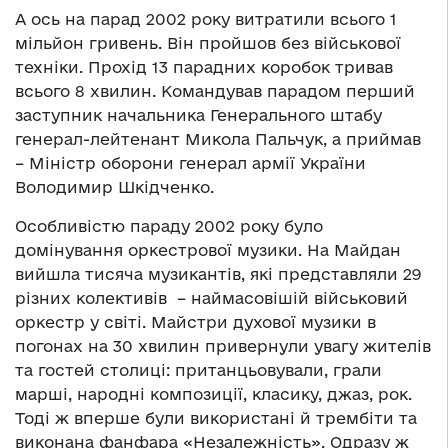
А ось на парад 2002 року витратили всього 1
мільйон гривень. Він пройшов без військової
техніки. Прохід 13 парадних коробок тривав
всього 8 хвилин. Командував парадом перший
заступник начальника Генерального штабу
генерал-лейтенант Микола Пальчук, а приймав
– Міністр оборони генерал армії України
Володимир Шкідченко.
Особливістю параду 2002 року було
домінування оркестрової музики. На Майдан
вийшла тисяча музикантів, які представляли 29
різних колективів – наймасовішій військовий
оркестр у світі. Майстри духової музики в
погонах на 30 хвилин привернули увагу жителів
та гостей столиці: пританцьовували, грали
марші, народні композиції, класику, джаз, рок.
Тоді ж вперше були використані й трембіти та
виконана фанфара «Незалежність». Одразу ж