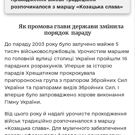
розпочиналося з маршу «Козацька слава»
Як промова глави держави змінила
порядок параду
До параду 2003 року було залучено майже 5
тисяч військовослужбовців. Урочистим маршем
по головній вулиці столиці України пройшли 16
парадних розрахунків. Уперше за історію
парадів Хрещатиком прокрокувала
прапороносна група з прапором Збройних Сил
України та прапорами видів Збройних Сил. І
вперше було запроваджено хорове виконання
Гімну України.
Від цього року й надалі урочисте проходження
військ традиційно розпочиналося з маршу
«Козацька слава». Для музичного забезпечення