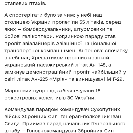
сталевих птахів.
А спостерігати було за чим: у небі над
столицею України пролетіли 35 літаків, серед
яких — бомбардувальники, штурмовики та
бойові гелікоптери. Родзинкою параду став
проліт авіалайнерів Авіаційної національної
транспортної компанії імені Антонова: спочатку
в небі над Хрещатиком проплив новітній
український пасажирський літак Ан-148, а
замкнув демонстраційний проліт найбільший у
світі літак Ан-225 «Мрія» та винищувачі МіГ-29.
Маршовий супровід забезпечували 18
оркестрових колективів ЗС України.
Командував парадом командувач Сухопутних
військ Збройних Сил генерал-полковник Іван
Свида. Приймав парад начальник Генерального
штабу — Головнокомандувач Збройних Сил