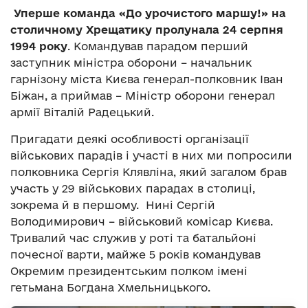
Уперше команда «До урочистого маршу!» на
столичному Хрещатику пролунала 24 серпня
1994 року
. Командував парадом перший
заступник міністра оборони – начальник
гарнізону міста Києва генерал-полковник Іван
Біжан, а приймав – Міністр оборони генерал
армії Віталій Радецький.
Пригадати деякі особливості організації
військових парадів і участі в них ми попросили
полковника Сергія Клявліна, який загалом брав
участь у 29 військових парадах в столиці,
зокрема й в першому. Нині Сергій
Володимирович – військовий комісар Києва.
Тривалий час служив у роті та батальйоні
почесної варти, майже 5 років командував
Окремим президентським полком імені
гетьмана Богдана Хмельницького.