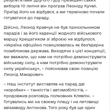
виборів 10 липня він програв Леоніду Кучмі.
Приїзд його не відбувся, а ми терміново почали
готуватися до параду.
Дійсно, Леонід Кравчук не був прихильником
парадів і за його каденції жодного військового
маршу Хрещатиком зі зброєю не відбулося.
«Україна офіційно позиціювалась як без’ядерна
позаблокова держава. Виходячи з цієї концепції,
ми вважали, що нам не потрібно демонструвати
військову силу, а нам потрібно демонструвати
силу українську», – пояснював свою позицію
Леонід Макарович.
– Наш інститут виставляв на парад дві
«коробки» – танкістів і автомобілістів, –
продовжив розповідь полковник Клявлін. –
Готувались ми на своєму плацу і на летовищі
авіазаводу Антонова. Того року був ще один