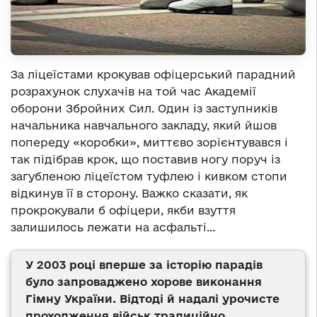
За ліцеїстами крокував офіцерський парадний
розрахунок слухачів на той час Академії
оборони Збройних Сил. Один із заступників
начальника навчального закладу, який йшов
попереду «коробки», миттєво зорієнтувався і
так підібрав крок, що поставив ногу поруч із
загубленою ліцеїстом туфлею і кивком стопи
відкинув її в сторону. Важко сказати, як
прокрокували б офіцери, якби взуття
залишилось лежати на асфальті…
У 2003 році вперше за історію парадів
було запроваджено хорове виконання
Гімну України. Відтоді й надалі урочисте
проходження військ традиційно