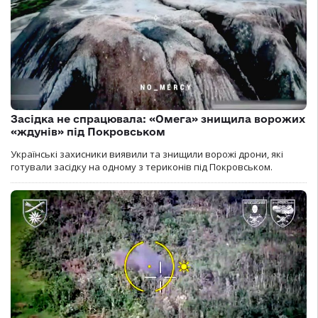
Засідка не спрацювала: «Омега» знищила ворожих
«ждунів» під Покровськом
Українські захисники виявили та знищили ворожі дрони, які
готували засідку на одному з териконів під Покровськом.