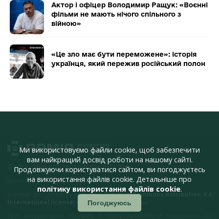
Актор і офіцер Володимир Ращук: «Воєнні
фільми не мають нічого спільного з
війною»
«Це зло має бути переможене»: історія
українця, який пережив російський полон
Ми використовуємо файли cookie, щоб забезпечити
вам найкращий досвід роботи на нашому сайті.
© 2018 - 2026, ІНФОРМАЦІЙНЕ АГЕНТСТВО,
Продовжуючи користуватися сайтом, ви погоджуєтесь
на використання файлів cookie. Детальніше про
Міністерство оборони України
політику використання файлів cookie
.
Контент доступний за ліцензією
Creative Commons Attribution 4.0
International license
якщо не зазначено інше.
Погоджуюсь
При використанні контенту з сайту АрміяInform посилання на