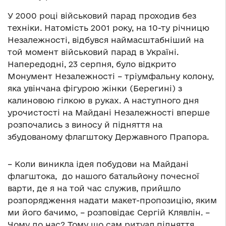
У 2000 році військовий парад проходив без
техніки. Натомість 2001 року, на 10-ту річницю
Незалежності, відбувся наймасштабніший на
той момент військовий парад в Україні.
Напередодні, 23 серпня, було відкрито
Монумент Незалежності – тріумфальну колону,
яка увінчана фігурою жінки (Берегині) з
калиновою гілкою в руках. А наступного дня
урочистості на Майдані Незалежності вперше
розпочались з виносу й підняття на
збудованому флагштоку Державного Прапора.
– Коли виникла ідея побудови на Майдані
флагштока, до нашого батальйону почесної
варти, де я на той час служив, прийшло
розпорядження надати макет-пропозицію, яким
ми його бачимо, – розповідає Сергій Клявлін. –
Чому до нас? Тому що сам ритуал підняття