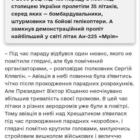
столицею України пролетіли 35 літаків,
серед яких — бомбардувальники,
штурмовики та бойові гелікоптери. А
замкнув демонстраційний проліт
найбільший у світі літак Ан-225 «Мрія»
– Під час параду відбувся один нюанс, якого не
помітили глядачі, але був помічений
організаторами, – розповідає полковник Сергій
Клявлін. – Авіація в небі повинна була з’явитись
чітко після проходження парадних розрахунків.
Але Президент Віктор Ющенко неочікувано
збільшив тривалість своєї промови. В цей час
літаки з різних аеродромів уже були в повітрі.
Тому авіація в небі над Хрещатиком з’явилася
під час проходження парадних «коробок». І
глядачі помітно крутили головами, милуючись
стройовим вишколом військових і величчю