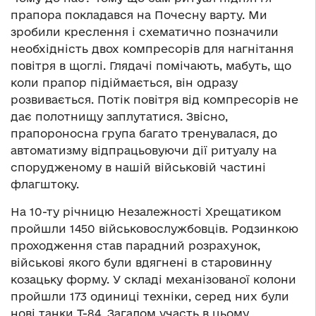
прапора покладався на Почесну варту. Ми
зробили креслення і схематично позначили
необхідність двох компресорів для нагнітання
повітря в щоглі. Глядачі помічають, мабуть, що
коли прапор підіймається, він одразу
розвивається. Потік повітря від компресорів не
дає полотнищу заплутатися. Звісно,
прапороносна група багато тренувалася, до
автоматизму відпрацьовуючи дії ритуалу на
спорудженому в нашій військовій частині
флагштоку.
На 10-ту річницю Незалежності Хрещатиком
пройшли 1450 військовослужбовців. Родзинкою
проходження став парадний розрахунок,
військові якого були вдягнені в старовинну
козацьку форму. У складі механізованої колони
пройшли 173 одиниці техніки, серед них були
нові танки Т-84. Загалом участь в цьому