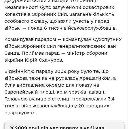
До урочистостей з нагоди 17-ї річниці
Незалежності було залучено 18 оркестрових
колективів Збройних Сил. Загальна кількість
особового складу, що взяли участь у параді
військ — понад 6 тисяч військовослужбовців.
Командував парадом — командувач Сухопутних
військ Збройних Сил генерал-полковник Іван
Свида. Приймав парад — міністр оборони
України Юрій Єхануров.
Відмінністю параду 2009 року було те, що
військова техніка не рухалась Хрещатиком, а
була виставлена окремо для показу на
Європейській площі, крім зразків авіації.
Головною вулицею столиці прокрокували 3,4
тисячі військовослужбовців у 20 парадних
розрахунках.
У 2009 році під час параду в небі над