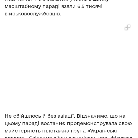
масштабному параді взяли 6,5 тисячі
військовослужбовців.
Не обійшлось й без авіації. Відзначимо, що на
цьому параді востаннє продемонструвала свою
майстерність пілотажна група «Українські
соколи». Світлина з їхньою унікальною фігурою