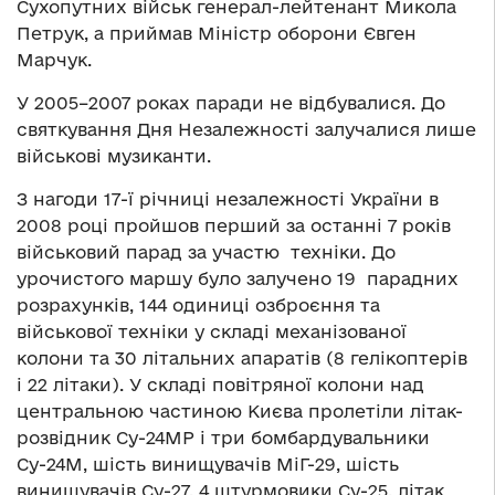
Сухопутних військ генерал-лейтенант Микола
Петрук, а приймав Міністр оборони Євген
Марчук.
У 2005–2007 роках паради не відбувалися. До
святкування Дня Незалежності залучалися лише
військові музиканти.
З нагоди 17-ї річниці незалежності України в
2008 році пройшов перший за останні 7 років
військовий парад за участю техніки. До
урочистого маршу було залучено 19 парадних
розрахунків, 144 одиниці озброєння та
військової техніки у складі механізованої
колони та 30 літальних апаратів (8 гелікоптерів
і 22 літаки). У складі повітряної колони над
центральною частиною Києва пролетіли літак-
розвідник Су-24МР і три бомбардувальники
Су-24М, шість винищувачів МіГ-29, шість
винищувачів Су-27, 4 штурмовики Су-25, літак