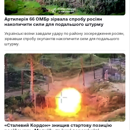
Артилерія 66 ОМБр зірвала спробу росіян
накопичити сили для подальшого штурму
Українські воїни завдали удару по району зосередження росіян,
зірвавши спробу окупантів накопичити сили для подальшого
штурму.
«Сталевий Кордон» знищив стартову позицію