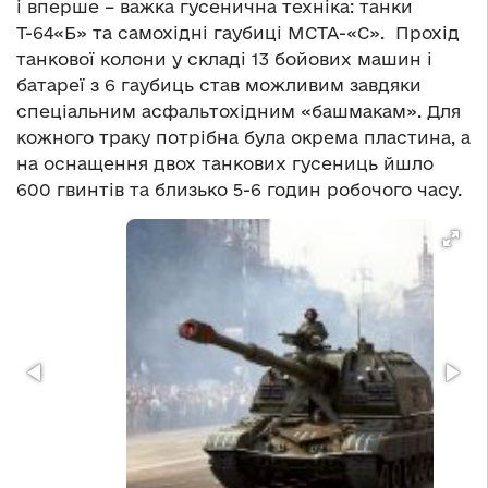
і вперше – важка гусенична техніка: танки
Т-64«Б» та самохідні гаубиці МСТА-«С». Прохід
танкової колони у складі 13 бойових машин і
батареї з 6 гаубиць став можливим завдяки
спеціальним асфальтохідним «башмакам». Для
кожного траку потрібна була окрема пластина, а
на оснащення двох танкових гусениць йшло
600 гвинтів та близько 5-6 годин робочого часу.