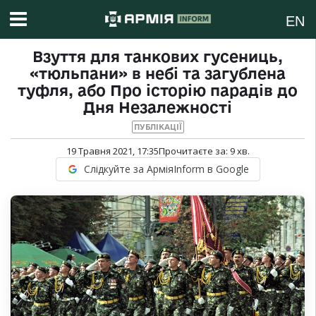
EN
Взуття для танкових гусениць,
«тюльпани» в небі та загублена
туфля, або Про історію парадів до
Дня Незалежності
ПУБЛІКАЦІЇ
19 Травня 2021, 17:35
Прочитаєте за:
9
хв.
Слідкуйте за АрміяInform в Google