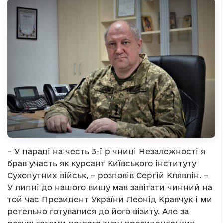
– У параді на честь 3-ї річниці Незалежності я
брав участь як курсант Київського інституту
Сухопутних військ, – розповів Сергій Клявлін. –
У липні до нашого вишу мав завітати чинний на
той час Президент України Леонід Кравчук і ми
ретельно готувалися до його візиту. Але за
результатами другого туру президентських