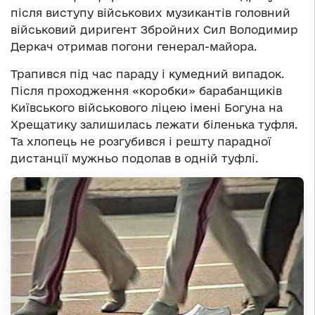
після виступу військових музикантів головний
військовий диригент Збройних Сил Володимир
Деркач отримав погони генерал-майора.
Трапився під час параду і кумедний випадок.
Після проходження «коробки» барабанщиків
Київського військового ліцею імені Богуна на
Хрещатику залишилась лежати біленька туфля.
Та хлопець не розгубився і решту парадної
дистанції мужньо подолав в одній туфлі.