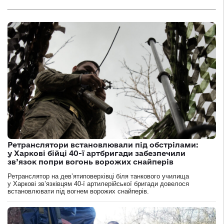
Ретранслятори встановлювали під обстрілами:
у Харкові бійці 40-ї артбригади забезпечили
зв’язок попри вогонь ворожих снайперів
Ретранслятор на дев’ятиповерхівці біля танкового училища
у Харкові зв’язківцям 40-ї артилерійської бригади довелося
встановлювати під вогнем ворожих снайперів.