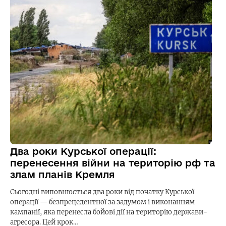
Два роки Курської операції:
перенесення війни на територію рф та
злам планів Кремля
Сьогодні виповнюється два роки від початку Курської
операції — безпрецедентної за задумом і виконанням
кампанії, яка перенесла бойові дії на територію держави-
агресора. Цей крок…