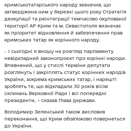
кримськотатарського народу зазначив, що
затверджена ним у березні цього року Стратегія
деокупації та реінтеграції тимчасово окупованої
території АР Крим та м. Севастополя визначає
як пріоритет відновлення й забезпечення прав
кримських татар як корінного народу.
‒ І сьогодні я вношу на розгляд парламенту
невідкладний законопроєкт про корінні народи.
Впевнений, що у стислі терміни депутати
розглянуть і закріплять статус корінних народів
України, зокрема кримських татар, і нарешті
зроблять те, що відкладали 30 років вісім
скликань Верховної Ради і всі попередні
президенти, – сказав Глава держави.
Володимир Зеленський також висловив
переконання, що Крим обов’язково повернеться
до України.