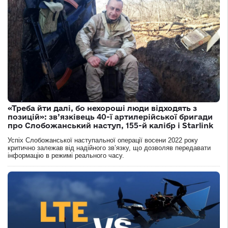
«Треба йти далі, бо нехороші люди відходять з
позицій»: зв’язківець 40-ї артилерійської бригади
про Слобожанський наступ, 155-й калібр і Starlink
Успіх Слобожанської наступальної операції восени 2022 року
критично залежав від надійного зв’язку, що дозволяв передавати
інформацію в режимі реального часу.