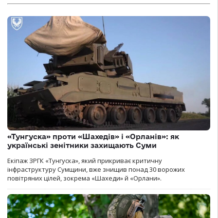
«Тунгуска» проти «Шахедів» і «Орланів»: як
українські зенітники захищають Суми
Екіпаж ЗРГК «Тунгуска», який прикриває критичну
інфраструктуру Сумщини, вже знищив понад 30 ворожих
повітряних цілей, зокрема «Шахеди» й «Орлани».