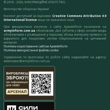
© 2018 - 2026, ІНФОРМАЦІЙНЕ АГЕНТСТВО,
Міністерство оборони України
Контент доступний за ліцензією
Creative Commons Attribution 4.0
International license
якщо не зазначено інше.
При використанні контенту з сайту АрміяInform посилання на
armyinform.com.ua
обов’язкове. Для суб’єктів у сфері онлайн-медіа
обов’язковим є розміщення у першому абзаці матеріалу прямого та
відкритого для пошукових систем гіперпосилання на цитований
матеріал.
Політика користування сайтом АрміяInform
Політика використання файлів cookie
Зауваження та пропозиції по роботі сайту надсилайте на адресу:
webmaster@armyinform.com.ua