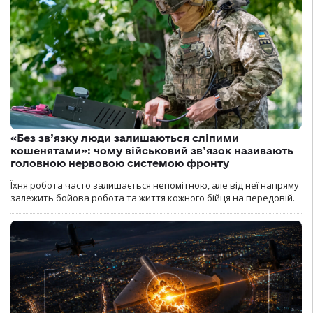
«Без зв’язку люди залишаються сліпими
кошенятами»: чому військовий зв’язок називають
головною нервовою системою фронту
Їхня робота часто залишається непомітною, але від неї напряму
залежить бойова робота та життя кожного бійця на передовій.