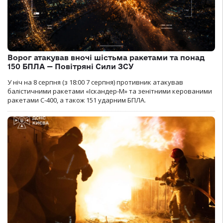
Ворог атакував вночі шістьма ракетами та понад
150 БПЛА — Повітряні Сили ЗСУ
У ніч на 8 серпня (з 18:00 7 серпня) противник атакував
балістичними ракетами «Іскандер-М» та зенітними керованими
ракетами С-400, а також 151 ударним БПЛА.