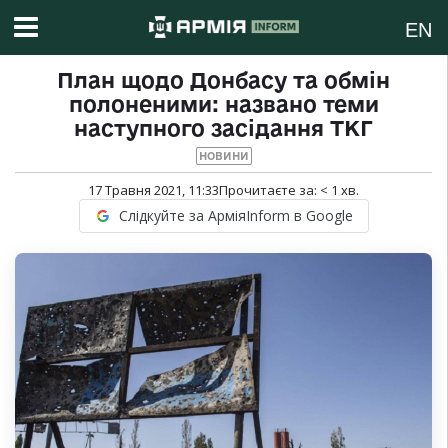
EN
План щодо Донбасу та обмін
полоненими: названо теми
наступного засідання ТКГ
НОВИНИ
17 Травня 2021, 11:33
Прочитаєте за:
< 1
хв.
Слідкуйте за АрміяInform в Google