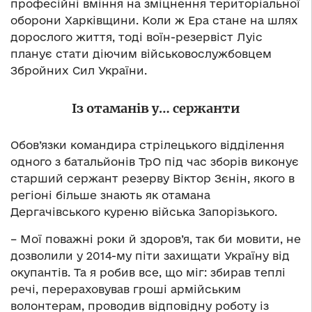
професійні вміння на зміцнення територіальної
оборони Харківщини. Коли ж Ера стане на шлях
дорослого життя, тоді воїн-резервіст Луіс
планує стати діючим військовослужбовцем
Збройних Сил України.
Із отаманів у… сержанти
Обов’язки командира стрілецького відділення
одного з батальйонів ТрО під час зборів виконує
старший сержант резерву Віктор Зєнін, якого в
регіоні більше знають як отамана
Дергачівського куреню війська Запорізького.
– Мої поважні роки й здоров’я, так би мовити, не
дозволили у 2014-му піти захищати Україну від
окупантів. Та я робив все, що міг: збирав теплі
речі, перераховував гроші армійським
волонтерам, проводив відповідну роботу із