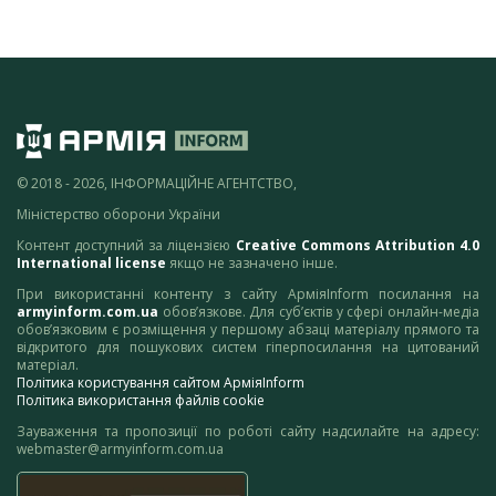
© 2018 - 2026, ІНФОРМАЦІЙНЕ АГЕНТСТВО,
Міністерство оборони України
Контент доступний за ліцензією
Creative Commons Attribution 4.0
International license
якщо не зазначено інше.
При використанні контенту з сайту АрміяInform посилання на
armyinform.com.ua
обов’язкове. Для суб’єктів у сфері онлайн-медіа
обов’язковим є розміщення у першому абзаці матеріалу прямого та
відкритого для пошукових систем гіперпосилання на цитований
матеріал.
Політика користування сайтом АрміяInform
Політика використання файлів cookie
Зауваження та пропозиції по роботі сайту надсилайте на адресу:
webmaster@armyinform.com.ua