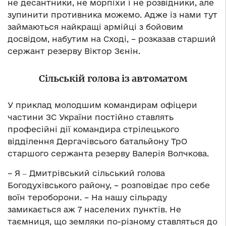
не десантники, не морпіхи і не розвідники, але
зупинити противника можемо. Адже із нами тут
займаються найкращі армійці з бойовим
досвідом, набутим на Сході, – розказав старший
сержант резерву Віктор Зєнін.
Сільській голова із автоматом
У приклад молодшим командирам офіцери
частини ЗС України постійно ставлять
професійні дії командира стрілецького
відділення Дергачівсього батальйону ТрО
старшого сержанта резерву Валерія Волчкова.
– Я ‒ Дмитрівський сільський голова
Богодухівського району, – розповідає про себе
воїн тероборони. – На нашу сільраду
замикається аж 7 населених пунктів. Не
таємниця, що земляки по-різному ставляться до