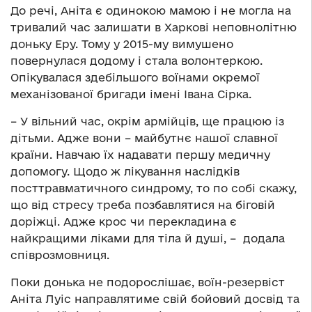
До речі, Аніта є одинокою мамою і не могла на
тривалий час залишати в Харкові неповнолітню
доньку Еру. Тому у 2015-му вимушено
повернулася додому і стала волонтеркою.
Опікувалася здебільшого воїнами окремої
механізованої бригади імені Івана Сірка.
– У вільний час, окрім армійців, ще працюю із
дітьми. Адже вони – майбутнє нашої славної
країни. Навчаю їх надавати першу медичну
допомогу. Щодо ж лікування наслідків
посттравматичного синдрому, то по собі скажу,
що від стресу треба позбавлятися на біговій
доріжці. Адже крос чи перекладина є
найкращими ліками для тіла й душі, – додала
співрозмовниця.
Поки донька не подорослішає, воїн-резервіст
Аніта Луіс направлятиме свій бойовий досвід та