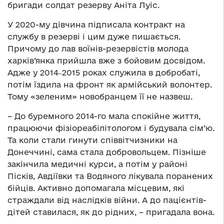
бригади солдат резерву Аніта Луіс.
У 2020-му дівчина підписала контракт на
службу в резерві і цим дуже пишається.
Причому до лав воїнів-резервістів молода
харків’янка прийшла вже з бойовим досвідом.
Адже у 2014‒2015 роках служила в добробаті,
потім їздила на фронт як армійський волонтер.
Тому «зеленим» новобранцем її не назвеш.
– До буремного 2014-го мала спокійне життя,
працюючи фізіореабілітологом і будувала сім’ю.
Та коли стали гинути співвітчизники на
Донеччині, сама стала добровольцем. Пізніше
закінчила медичні курси, а потім у районі
Пісків, Авдіївки та Водяного лікувала поранених
бійців. Активно допомагала місцевим, які
страждали від наслідків війни. А до пацієнтів-
дітей ставилася, як до рідних, – пригадала вона.