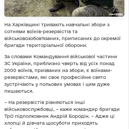
На Харківщині тривають навчальні збори з
сотнями воїнів-резервістів та
військовозобов’язаних, приписаних до окремої
бригади територіальної оборони.
За словами Командування військової частини
ЗС України, приблизно чверть від усіх понад
2000 воїнів, призваних на збори, є воїнами-
резервістами, які своє професійне свято
зустрічають у польових умовах і цим дуже
пишаються.
– На резервістів рівняються інші
військовослужбовці, – каже командир бригади
ТрО підполковник Андрій Бородін. – Адже ці
хлопці й дівчата щосуботи приходять