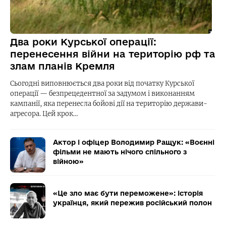
Два роки Курської операції:
перенесення війни на територію рф та
злам планів Кремля
Сьогодні виповнюється два роки від початку Курської
операції — безпрецедентної за задумом і виконанням
кампанії, яка перенесла бойові дії на територію держави-
агресора. Цей крок…
Актор і офіцер Володимир Ращук: «Воєнні
фільми не мають нічого спільного з
війною»
«Це зло має бути переможене»: історія
українця, який пережив російський полон