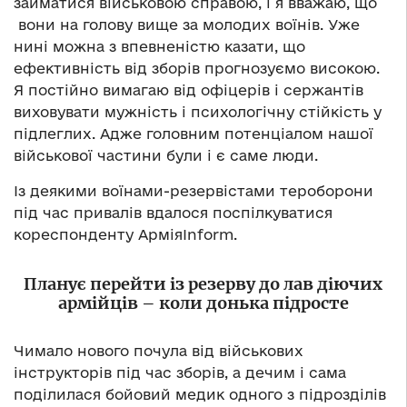
займатися військовою справою, і я вважаю, що
вони на голову вище за молодих воїнів. Уже
нині можна з впевненістю казати, що
ефективність від зборів прогнозуємо високою.
Я постійно вимагаю від офіцерів і сержантів
виховувати мужність і психологічну стійкість у
підлеглих. Адже головним потенціалом нашої
військової частини були і є саме люди.
Із деякими воїнами-резервістами тероборони
під час привалів вдалося поспілкуватися
кореспонденту АрміяInform.
Планує перейти із резерву до лав діючих
армійців – коли донька підросте
Чимало нового почула від військових
інструкторів під час зборів, а дечим і сама
поділилася бойовий медик одного з підрозділів