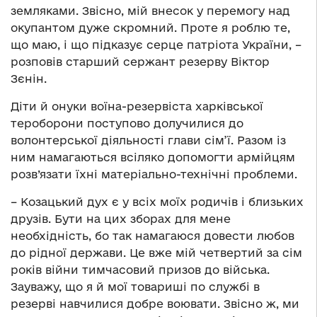
земляками. Звісно, мій внесок у перемогу над
окупантом дуже скромний. Проте я роблю те,
що маю, і що підказує серце патріота України, –
розповів старший сержант резерву Віктор
Зєнін.
Діти й онуки воїна-резервіста харківської
тероборони поступово долучилися до
волонтерської діяльності глави сім’ї. Разом із
ним намагаються всіляко допомогти армійцям
розв’язати їхні матеріально-технічні проблеми.
– Козацький дух є у всіх моїх родичів і близьких
друзів. Бути на цих зборах для мене
необхідність, бо так намагаюся довести любов
до рідної держави. Це вже мій четвертий за сім
років війни тимчасовий призов до війська.
Зауважу, що я й мої товариші по службі в
резерві навчилися добре воювати. Звісно ж, ми