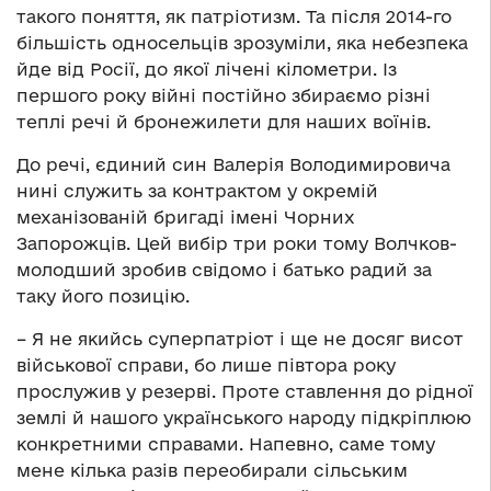
такого поняття, як патріотизм. Та після 2014-го
більшість односельців зрозуміли, яка небезпека
йде від Росії, до якої лічені кілометри. Із
першого року війні постійно збираємо різні
теплі речі й бронежилети для наших воїнів.
До речі, єдиний син Валерія Володимировича
нині служить за контрактом у окремій
механізованій бригаді імені Чорних
Запорожців. Цей вибір три роки тому Волчков-
молодший зробив свідомо і батько радий за
таку його позицію.
– Я не якийсь суперпатріот і ще не досяг висот
військової справи, бо лише півтора року
прослужив у резерві. Проте ставлення до рідної
землі й нашого українського народу підкріплюю
конкретними справами. Напевно, саме тому
мене кілька разів переобирали сільським