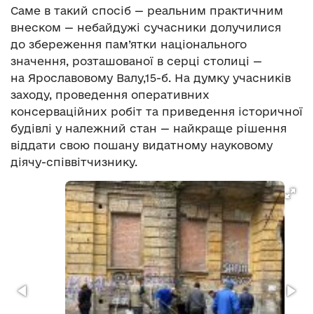
Саме в такий спосіб — реальним практичним
внеском — небайдужі сучасники долучилися
до збереження пам’ятки національного
значення, розташованої в серці столиці —
на Ярославовому Валу,15-б. На думку учасників
заходу, проведення оперативних
консерваційних робіт та приведення історичної
будівлі у належний стан — найкраще рішення
віддати свою пошану видатному науковому
діячу-співвітчизнику.