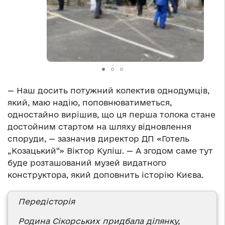
— Наш досить потужний колектив однодумців,
який, маю надію, поповнюватиметься,
одностайно вирішив, що ця перша толока стане
достойним стартом на шляху відновлення
споруди, — зазначив директор ДП «Готель
„Козацький“» Віктор Куліш. — А згодом саме тут
буде розташований музей видатного
конструктора, який доповнить історію Києва.
Передісторія
Родина Сікорських придбала ділянку,