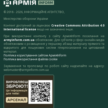
© 2018 - 2026, ІНФОРМАЦІЙНЕ АГЕНТСТВО,
Міністерство оборони України
Контент доступний за ліцензією
Creative Commons Attribution 4.0
International license
якщо не зазначено інше.
При використанні контенту з сайту АрміяInform посилання на
armyinform.com.ua
обов’язкове. Для суб’єктів у сфері онлайн-медіа
обов’язковим є розміщення у першому абзаці матеріалу прямого та
відкритого для пошукових систем гіперпосилання на цитований
матеріал.
Політика користування сайтом АрміяInform
Політика використання файлів cookie
Зауваження та пропозиції по роботі сайту надсилайте на адресу:
webmaster@armyinform.com.ua