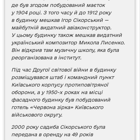
де був згодом побудований маєток
у 1904 році. З того часу й до 1912 року
в будинку мешкав Ігор Сікорський —
майбутній видатний авіаконструктор.
У цьому будинку також мешкав видатний
український композитор Микола Лисенко.
Він відкрив там музичну школу, яка була
реорганізована в інститут.
Під час Другої світової війни в будинку
розміщувався штаб і командний пункт
Київського корпусу протиповітряної
оборони, а у 1950-х роках на місці
фасадного будинку був побудований
готель «Червона зірка» Київського
військового округу.
2000 року садиба Сікорського була
передана в оренду на 49 років