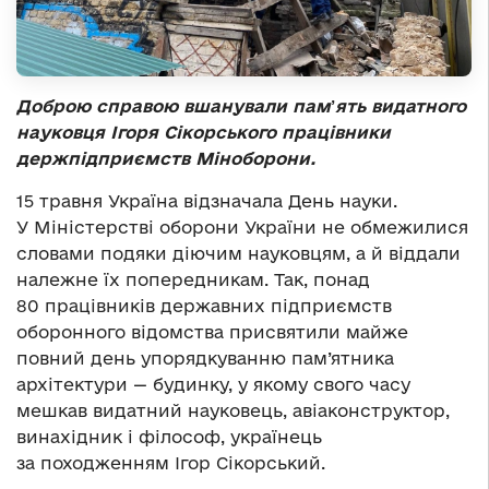
Доброю справою вшанували пам
’
ять видатного
науковця Ігоря Сікорського працівники
держпідприємств Міноборони.
15 травня Україна відзначала День науки.
У Міністерстві оборони України не обмежилися
словами подяки діючим науковцям, а й віддали
належне їх попередникам. Так, понад
80 працівників державних підприємств
оборонного відомства присвятили майже
повний день упорядкуванню пам’ятника
архітектури — будинку, у якому свого часу
мешкав видатний науковець, авіаконструктор,
винахідник і філософ, українець
за походженням Ігор Сікорський.