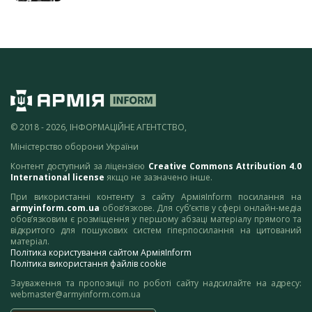
© 2018 - 2026, ІНФОРМАЦІЙНЕ АГЕНТСТВО,
Міністерство оборони України
Контент доступний за ліцензією
Creative Commons Attribution 4.0
International license
якщо не зазначено інше.
При використанні контенту з сайту АрміяInform посилання на
armyinform.com.ua
обов’язкове. Для суб’єктів у сфері онлайн-медіа
обов’язковим є розміщення у першому абзаці матеріалу прямого та
відкритого для пошукових систем гіперпосилання на цитований
матеріал.
Політика користування сайтом АрміяInform
Політика використання файлів cookie
Зауваження та пропозиції по роботі сайту надсилайте на адресу:
webmaster@armyinform.com.ua