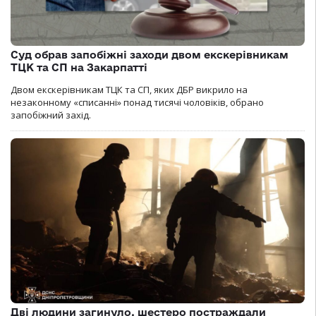
Суд обрав запобіжні заходи двом екскерівникам
ТЦК та СП на Закарпатті
Двом екскерівникам ТЦК та СП, яких ДБР викрило на
незаконному «списанні» понад тисячі чоловіків, обрано
запобіжний захід.
Дві людини загинуло, шестеро постраждали