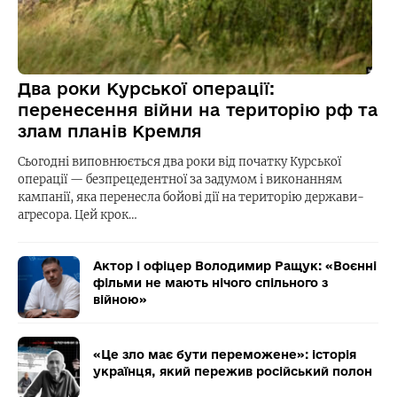
Два роки Курської операції:
перенесення війни на територію рф та
злам планів Кремля
Сьогодні виповнюється два роки від початку Курської
операції — безпрецедентної за задумом і виконанням
кампанії, яка перенесла бойові дії на територію держави-
агресора. Цей крок…
Актор і офіцер Володимир Ращук: «Воєнні
фільми не мають нічого спільного з
війною»
«Це зло має бути переможене»: історія
українця, який пережив російський полон