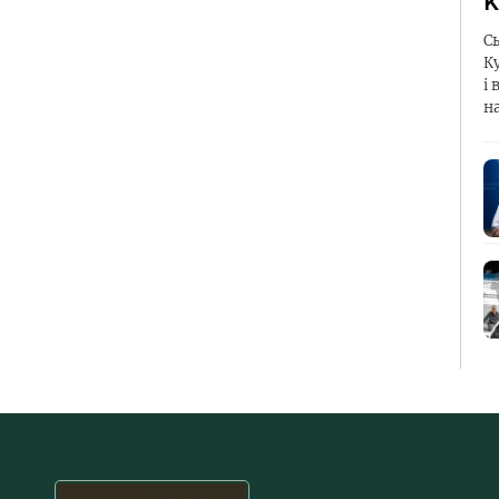
К
С
К
і 
н