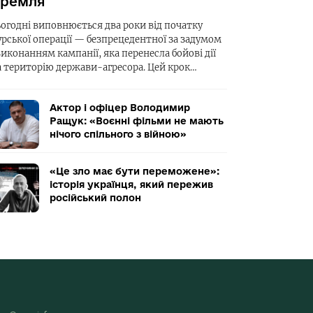
ремля
ьогодні виповнюється два роки від початку
урської операції — безпрецедентної за задумом
виконанням кампанії, яка перенесла бойові дії
а територію держави-агресора. Цей крок…
Актор і офіцер Володимир
Ращук: «Воєнні фільми не мають
нічого спільного з війною»
«Це зло має бути переможене»:
історія українця, який пережив
російський полон