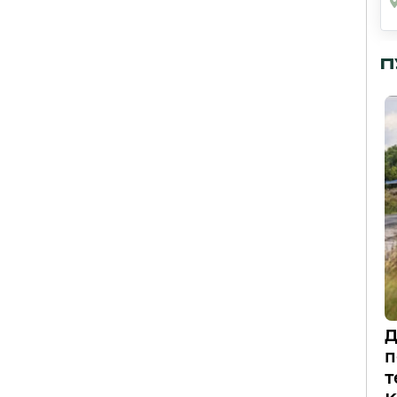
П
Д
п
т