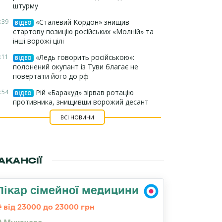
штурму
:39
«Сталевий Кордон» знищив
ВІДЕО
стартову позицію російських «Молній» та
інші ворожі цілі
:11
«Ледь говорить російською»:
ВІДЕО
полонений окупант із Туви благає не
повертати його до рф
:54
Рій «Баракуд» зірвав ротацію
ВІДЕО
противника, знищивши ворожий десант
ВСІ НОВИНИ
АКАНСІЇ
Лікар сімейної медицини
від 23000 до 23000 грн