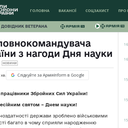
ГОЛОВНА
ВАКАНСІЇ
СОЦЗАХИСТ
ПРО 
ДОВІДНИК ВЕТЕРАНА
оловнокомандувача
16
їни з нагоди Дня науки
16
НОВИНИ
Слідкуйте за АрміяInform в Google
хв.
15
 працівники Збройних Сил України!
15
есійним святом – Днем науки!
ноздатності держави зроблено військовими
15
ості багато в чому сприяли народженню