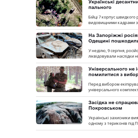
Українські десантни
пального
Бійці 7 корпус швидкого
видовищними кадрами з 
На Запоріжжі росія
Одещині пошкодили
У неділю, 9 серпня, росі
ліквідовували наслідки н
Універсального не і
помилитися з вибо
Перед вибором екіпірув
універсального комплекту,
Засідка не спрацюв
Покровськом
Українські захисники вия
одному з териконів під 