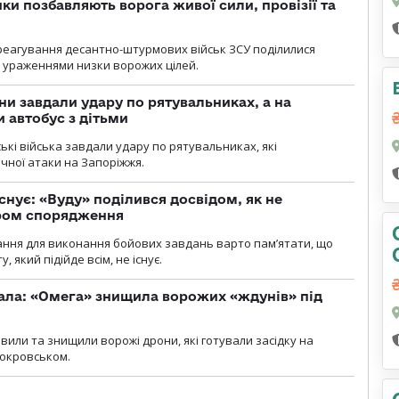
ки позбавляють ворога живої сили, провізії та
 реагування десантно-штурмових військ ЗСУ поділилися
ураженнями низки ворожих цілей.
ни завдали удару по рятувальниках, а на
 автобус з дітьми
йські війська завдали удару по рятувальниках, які
ічної атаки на Запоріжжя.
снує: «Вуду» поділився досвідом, як не
ром спорядження
ання для виконання бойових завдань варто пам’ятати, що
 який підійде всім, не існує.
ала: «Омега» знищила ворожих «ждунів» під
вили та знищили ворожі дрони, які готували засідку на
Покровськом.