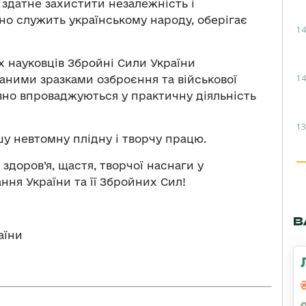
 здатне захистити незалежність і
ано служить українському народу, оберігає
14
х науковців Збройні Сили України
14
аними зразками озброєння та військової
ивно впроваджуються у практичну діяльність
13
у невтомну плідну і творчу працю.
доров’я, щастя, творчої наснаги у
ання України та її Збройних Сил!
В
аїни