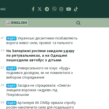
НАС
ENGLISH
:41
Українські десантники позбавляють
ВІДЕО
ворога живої сили, провізії та пального
:19
На Запоріжжі росіяни завдали удару
по рятувальниках, а на Одещині
пошкодили автобус з дітьми
:57
Універсального не існує: «Вуду»
ВІДЕО
поділився досвідом, як не помилитися з
вибором спорядження
:38
Засідка не спрацювала: «Омега»
ВІДЕО
знищила ворожих «ждунів» під
Покровськом
:04
Артилерія 66 ОМБр зірвала спробу
ВІДЕО
росіян накопичити сили для подальшого