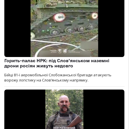
Горить-палає НРК: під Слов’янськом наземні
дрони росіян живуть недовго
Бійці 81-ї аеромобільної Слобожанської бригади атакують
ворожу логістику на Словʼянському напрямку.