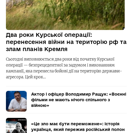
Два роки Курської операції:
перенесення війни на територію рф та
злам планів Кремля
Сьогодні виповнюється два роки від початку Курської
операції — безпрецедентної за задумом і виконанням
кампанії, яка перенесла бойові дії на територію держави-
агресора. Цей крок…
Актор і офіцер Володимир Ращук: «Воєнні
фільми не мають нічого спільного з
війною»
«Це зло має бути переможене»: історія
українця, який пережив російський полон