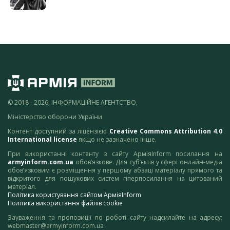
© 2018 - 2026, ІНФОРМАЦІЙНЕ АГЕНТСТВО,
Міністерство оборони України
Контент доступний за ліцензією
Creative Commons Attribution 4.0
International license
якщо не зазначено інше.
При використанні контенту з сайту АрміяInform посилання на
armyinform.com.ua
обов’язкове. Для суб’єктів у сфері онлайн-медіа
обов’язковим є розміщення у першому абзаці матеріалу прямого та
відкритого для пошукових систем гіперпосилання на цитований
матеріал.
Політика користування сайтом АрміяInform
Політика використання файлів cookie
Зауваження та пропозиції по роботі сайту надсилайте на адресу:
webmaster@armyinform.com.ua