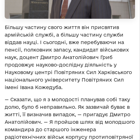
Більшу частину свого життя він присвятив
армійській службі, а більшу частину служби
віддав науці. І сьогодні, вже перебуваючи на
пенсії, полковник запасу, кандидат військових
наук, доцент Дмитро Анатолійович Гриб
продовжує науково-дослідну діяльність у
Науковому центрі Повітряних Сил Харківського
національного університету Повітряних Сил
імені Івана Кожедуба.
— Сказати, що я з молодості планував собі таку
долю, було б неправильно. Як зазвичай буває в
житті, її визначив випадок, — пригадує Дмитро
Анатолійович. — Я пройшов шлях від молодшого
командира до старшого інженера
радіотехнічних військ корпусу протиповітряної