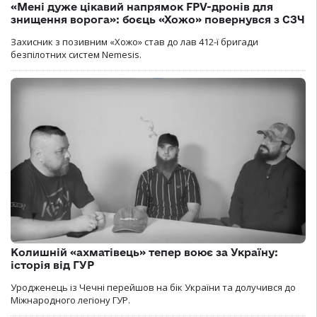
«Мені дуже цікавий напрямок FPV-дронів для
знищення ворога»: боєць «Хожо» повернувся з СЗЧ
Захисник з позивним «Хожо» став до лав 412-ї бригади
безпілотних систем Nemesis.
Колишній «ахматівець» тепер воює за Україну:
історія від ГУР
Уродженець із Чечні перейшов на бік України та долучився до
Міжнародного легіону ГУР.