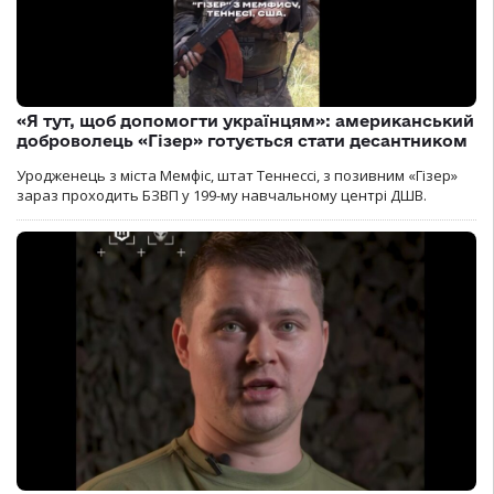
«Я тут, щоб допомогти українцям»: американський
доброволець «Гізер» готується стати десантником
Уродженець з міста Мемфіс, штат Теннессі, з позивним «Гізер»
зараз проходить БЗВП у 199-му навчальному центрі ДШВ.