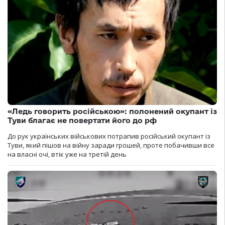
«Ледь говорить російською»: полонений окупант із
Туви благає не повертати його до рф
До рук українських військових потрапив російський окупант із
Туви, який пішов на війну заради грошей, проте побачивши все
на власні очі, втік уже на третій день