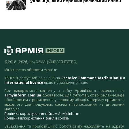
українця, який пережив російський полон
© 2018 - 2026, ІНФОРМАЦІЙНЕ АГЕНТСТВО,
Міністерство оборони України
Контент доступний за ліцензією
Creative Commons Attribution 4.0
International license
якщо не зазначено інше.
При використанні контенту з сайту АрміяInform посилання на
armyinform.com.ua
обов’язкове. Для суб’єктів у сфері онлайн-медіа
обов’язковим є розміщення у першому абзаці матеріалу прямого та
відкритого для пошукових систем гіперпосилання на цитований
матеріал.
Політика користування сайтом АрміяInform
Політика використання файлів cookie
Зауваження та пропозиції по роботі сайту надсилайте на адресу: