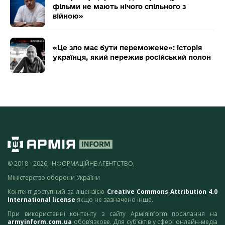
фільми не мають нічого спільного з
війною»
«Це зло має бути переможене»: історія
українця, який пережив російський полон
© 2018 - 2026, ІНФОРМАЦІЙНЕ АГЕНТСТВО,
Міністерство оборони України
Контент доступний за ліцензією
Creative Commons Attribution 4.0
International license
якщо не зазначено інше.
При використанні контенту з сайту АрміяInform посилання на
armyinform.com.ua
обов’язкове. Для суб’єктів у сфері онлайн-медіа