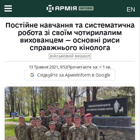
EN
Постійне навчання та систематична
робота зі своїм чотирилапим
вихованцем — основні риси
справжнього кінолога
ВІЙСЬКОВИЙ ВИШКІЛ
13 Травня 2021, 9:52
Прочитаєте за:
< 1
хв.
Слідкуйте за АрміяInform в Google