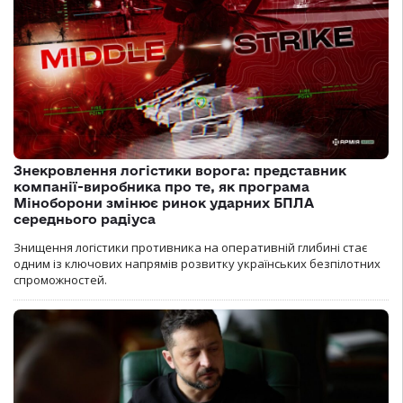
Знекровлення логістики ворога: представник
компанії-виробника про те, як програма
Міноборони змінює ринок ударних БПЛА
середнього радіуса
Знищення логістики противника на оперативній глибині стає
одним із ключових напрямів розвитку українських безпілотних
спроможностей.