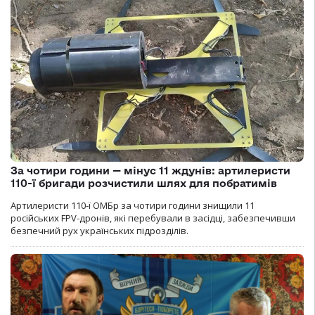
За чотири години — мінус 11 ждунів: артилеристи
110-ї бригади розчистили шлях для побратимів
Артилеристи 110-ї ОМБр за чотири години знищили 11
російських FPV-дронів, які перебували в засідці, забезпечивши
безпечний рух українських підрозділів.