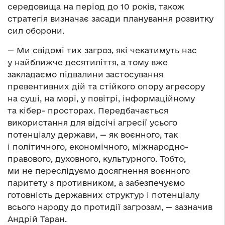
середовища на період до 10 років, також
стратегія визначає засади планування розвитку
сил оборони.
— Ми свідомі тих загроз, які чекатимуть нас
у найближче десятиліття, а тому вже
закладаємо підвалини застосування
превентивних дій та стійкого опору агресору
на суші, на морі, у повітрі, інформаційному
та кібер- просторах. Передбачається
використання для відсічі агресії усього
потенціалу держави, — як воєнного, так
і політичного, економічного, міжнародно-
правового, духовного, культурного. Тобто,
ми не переслідуємо досягнення воєнного
паритету з противником, а забезпечуємо
готовність державних структур і потенціалу
всього народу до протидії загрозам, — зазначив
Андрій Таран.