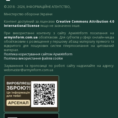
© 2018 - 2026, ІНФОРМАЦІЙНЕ АГЕНТСТВО,
Міністерство оборони України
Контент доступний за ліцензією
Creative Commons Attribution 4.0
International license
якщо не зазначено інше.
При використанні контенту з сайту АрміяInform посилання на
armyinform.com.ua
обов’язкове. Для суб’єктів у сфері онлайн-медіа
обов’язковим є розміщення у першому абзаці матеріалу прямого та
відкритого для пошукових систем гіперпосилання на цитований
матеріал.
Політика користування сайтом АрміяInform
Політика використання файлів cookie
Зауваження та пропозиції по роботі сайту надсилайте на адресу:
webmaster@armyinform.com.ua