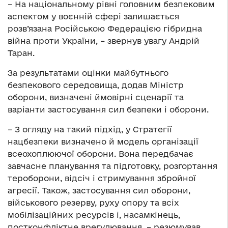
– На національному рівні головним безпековим
аспектом у воєнній сфері залишається
розв’язана Російською Федерацією гібридна
війна проти України, – звернув увагу Андрій
Таран.
За результатами оцінки майбутнього
безпекового середовища, додав Міністр
оборони, визначені ймовірні сценарії та
варіанти застосування сил безпеки і оборони.
– З огляду на такий підхід, у Стратегії
нацбезпеки визначено й модель організації
всеохоплюючої оборони. Вона передбачає
завчасне планування та підготовку, розгортання
тероборони, відсіч і стримування збройної
агресії. Також, застосування сил оборони,
військового резерву, руху опору та всіх
мобілізаційних ресурсів і, насамкінець,
постконфліктне врегулювання, – резюмував