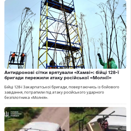
Антидронові сітки врятували «Хамві»: бійці 128-ї
бригади пережили атаку російської «Молнії»
Бійці 128-ї Закарпатської бригади, повертаючись із бойового
завдання, потрапили під атаку російського ударного
безпілотника «Молнія».