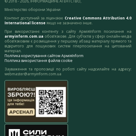
© 2018 - 2026, ІНФОРМАЦІЙНЕ АГЕНТСТВО,
Міністерство оборони України
Контент доступний за ліцензією
Creative Commons Attribution 4.0
International license
якщо не зазначено інше.
При використанні контенту з сайту АрміяInform посилання на
armyinform.com.ua
обов’язкове. Для суб’єктів у сфері онлайн-медіа
обов’язковим є розміщення у першому абзаці матеріалу прямого та
відкритого для пошукових систем гіперпосилання на цитований
матеріал.
Політика користування сайтом АрміяInform
Політика використання файлів cookie
Зауваження та пропозиції по роботі сайту надсилайте на адресу:
webmaster@armyinform.com.ua