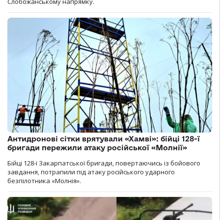
Слобожанському напрямку.
Антидронові сітки врятували «Хамві»: бійці 128-ї
бригади пережили атаку російської «Молнії»
Бійці 128-ї Закарпатської бригади, повертаючись із бойового
завдання, потрапили під атаку російського ударного
безпілотника «Молнія».