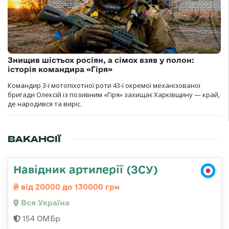
Знищив шістьох росіян, а сімох взяв у полон:
історія командира «Гіря»
Командир 3-ї мотопіхотної роти 43-ї окремої механізованої
бригади Олексій із позивним «Гіря» захищає Харківщину — край,
де народився та виріс.
ВАКАНСІЇ
Навідник артилерії (ЗСУ)
від 20000 до 130000 грн
Вся Україна
154 ОМБр