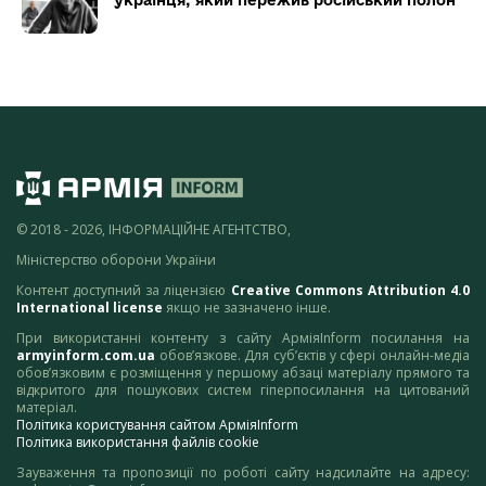
українця, який пережив російський полон
© 2018 - 2026, ІНФОРМАЦІЙНЕ АГЕНТСТВО,
Міністерство оборони України
Контент доступний за ліцензією
Creative Commons Attribution 4.0
International license
якщо не зазначено інше.
При використанні контенту з сайту АрміяInform посилання на
armyinform.com.ua
обов’язкове. Для суб’єктів у сфері онлайн-медіа
обов’язковим є розміщення у першому абзаці матеріалу прямого та
відкритого для пошукових систем гіперпосилання на цитований
матеріал.
Політика користування сайтом АрміяInform
Політика використання файлів cookie
Зауваження та пропозиції по роботі сайту надсилайте на адресу: