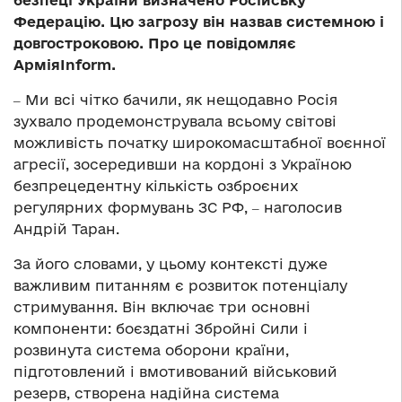
безпеці України визначено Російську
Федерацію. Цю загрозу він назвав системною і
довгостроковою. Про це повідомляє
Армія
Inform
.
‒ Ми всі чітко бачили, як нещодавно Росія
зухвало продемонструвала всьому світові
можливість початку широкомасштабної воєнної
агресії, зосередивши на кордоні з Україною
безпрецедентну кількість озброєних
регулярних формувань ЗС РФ, ‒ наголосив
Андрій Таран.
За його словами, у цьому контексті дуже
важливим питанням є розвиток потенціалу
стримування. Він включає три основні
компоненти: боєздатні Збройні Сили і
розвинута система оборони країни,
підготовлений і вмотивований військовий
резерв, створена надійна система