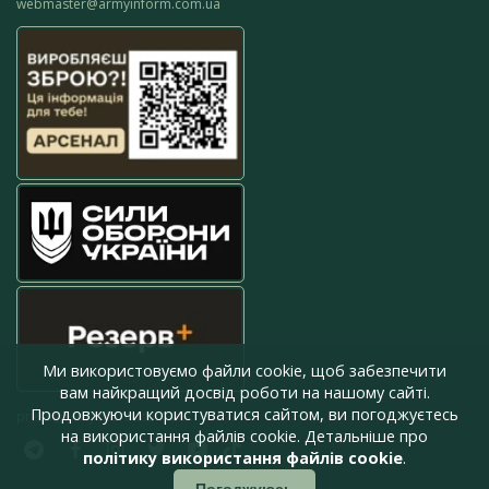
webmaster@armyinform.com.ua
Ми використовуємо файли cookie, щоб забезпечити
вам найкращий досвід роботи на нашому сайті.
Продовжуючи користуватися сайтом, ви погоджуєтесь
press@armyinform.com.ua
на використання файлів cookie. Детальніше про
політику використання файлів cookie
.