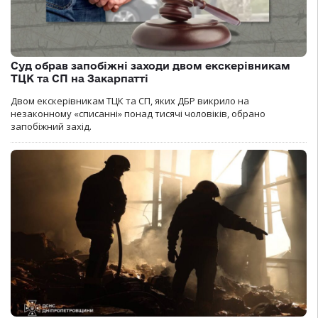
Суд обрав запобіжні заходи двом екскерівникам
ТЦК та СП на Закарпатті
Двом екскерівникам ТЦК та СП, яких ДБР викрило на
незаконному «списанні» понад тисячі чоловіків, обрано
запобіжний захід.