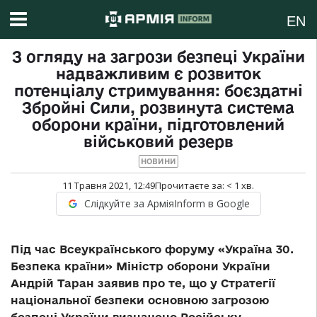
EN
З огляду на загрози безпеці України
надважливим є розвиток
потенціалу стримування: боєздатні
Збройні Сили, розвинута система
оборони країни, підготовлений
військовий резерв
НОВИНИ
11 Травня 2021, 12:49
Прочитаєте за:
< 1
хв.
Слідкуйте за АрміяInform в Google
Під час
Всеукраїнсько
го
форум
у
«Україна 30.
Безпека країни»
Міністр оборони України
Андрій Таран заявив про те, що у Стратегії
національної безпеки основною загрозою