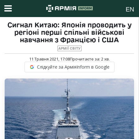
EN
Сигнал Китаю: Японія проводить у
регіоні перші спільні військові
навчання з Францією і США
АРМІЇ СВІТУ
11 Травня 2021, 17:08
Прочитаєте за:
2
хв.
Слідкуйте за АрміяInform в Google