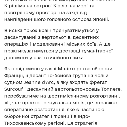
Кірішіма на острові Кюсю, на морі та
повітряному просторі на захід від
найпівденнішого головного острова Японії.
Війська трьох країн тренуватимуться у
десантуванні з вертольотів, десантних
операціях і моделюванні міських боїв. А ще
практикуватимуться у доставці гуманітарної
допомоги у разі стихійного лиха.
Як повідомило у заяві Міністерство оборони
Франції, її десантно-бойова група на чолі з
судном Jeanne d’Arc, в яку входять фрегат
Surcouf і десантний вертольотоносець Tonnere,
перебуватиме на шестимісячному розгортанні.
«Це не просто тренувальна місія, це справжнє
оперативне розгортання, яке є частиною
оборонної стратегії Франції в Індо-
Тихоокеанському регіоні. Ця стратегія