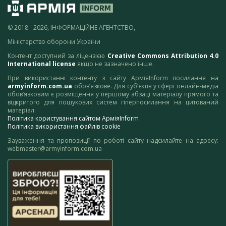
© 2018 - 2026, ІНФОРМАЦІЙНЕ АГЕНТСТВО,
Міністерство оборони України
Контент доступний за ліцензією
Creative Commons Attribution 4.0
International license
якщо не зазначено інше.
При використанні контенту з сайту АрміяInform посилання на
armyinform.com.ua
обов’язкове. Для суб’єктів у сфері онлайн-медіа
обов’язковим є розміщення у першому абзаці матеріалу прямого та
відкритого для пошукових систем гіперпосилання на цитований
матеріал.
Політика користування сайтом АрміяInform
Політика використання файлів cookie
Зауваження та пропозиції по роботі сайту надсилайте на адресу:
webmaster@armyinform.com.ua