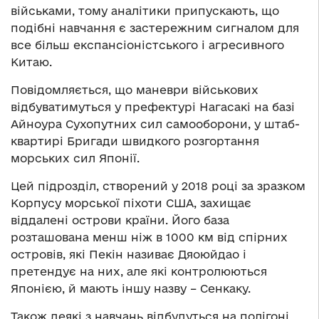
військами, тому аналітики припускають, що
подібні навчання є застережним сигналом для
все більш експансіоністського і агресивного
Китаю.
Повідомляється, що маневри військових
відбуватимуться у префектурі Нагасакі на базі
Айноура Сухопутних сил самооборони, у штаб-
квартирі Бригади швидкого розгортання
морських сил Японії.
Цей підрозділ, створений у 2018 році за зразком
Корпусу морської піхоти США, захищає
віддалені острови країни. Його база
розташована менш ніж в 1000 км від спірних
островів, які Пекін називає Дяоюйдао і
претендує на них, але які контролюються
Японією, й мають іншу назву – Сенкаку.
Також деякі з навчань відбудуться на полігоні