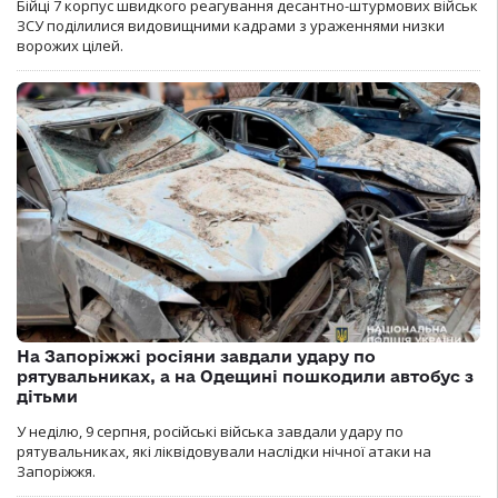
Бійці 7 корпус швидкого реагування десантно-штурмових військ
ЗСУ поділилися видовищними кадрами з ураженнями низки
ворожих цілей.
На Запоріжжі росіяни завдали удару по
рятувальниках, а на Одещині пошкодили автобус з
дітьми
У неділю, 9 серпня, російські війська завдали удару по
рятувальниках, які ліквідовували наслідки нічної атаки на
Запоріжжя.