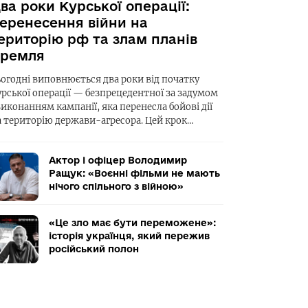
ва роки Курської операції:
еренесення війни на
ериторію рф та злам планів
ремля
ьогодні виповнюється два роки від початку
урської операції — безпрецедентної за задумом
виконанням кампанії, яка перенесла бойові дії
а територію держави-агресора. Цей крок…
Актор і офіцер Володимир
Ращук: «Воєнні фільми не мають
нічого спільного з війною»
«Це зло має бути переможене»:
історія українця, який пережив
російський полон