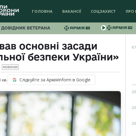
ГОЛОВНА
ВАКАНСІЇ
СОЦЗАХИСТ
ПРО 
ДОВІДНИК ВЕТЕРАНА
вав основні засади
6:
льної безпеки України»
НОВИНИ
Слідкуйте за АрміяInform в Google
1
хв.
20
20
20