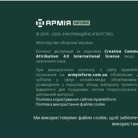
© 2018 - 2026, ІНФОРМАЦІЙНЕ АГЕНТСТВО,
Міністерство оборони України
Контент доступний за ліцензією
Creative Comm
Attribution 4.0 International license
якщо 
зазначено інше.
При використанні контенту з сайту АрміяInf
посилання на
armyinform.com.ua
обов’язкове. 
суб’єктів у сфері онлайн-медіа обов’язкови
розміщення у першому абзаці матеріалу прямого
відкритого для пошукових систем гіперпосилання
цитований матеріал.
Політика користування сайтом АрміяInform
Політика використання файлів cookie
Зауваження та пропозиції по роботі сайту надсилайте
Ми використовуємо файли cookie, щоб забезпе
адресу:
webmaster@armyinform.com.ua
використанн