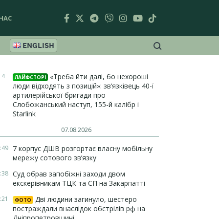
НАС
ENGLISH
14
«Треба йти далі, бо нехороші
ЛАЙФСТОРІ
люди відходять з позицій»: зв’язківець 40-ї
артилерійської бригади про
Слобожанський наступ, 155-й калібр і
Starlink
07.08.2026
:49
7 корпус ДШВ розгортає власну мобільну
мережу сотового зв’язку
:38
Суд обрав запобіжні заходи двом
екскерівникам ТЦК та СП на Закарпатті
:21
Дві людини загинуло, шестеро
ФОТО
постраждали внаслідок обстрілів рф на
Дніпропетровщині