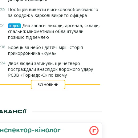
:09
Пообіцяв вивезти військовозобов’язаного
за кордон: у Харкові викрито офіцера
:51
Два запасні виходи, арсенал, склади,
ВІДЕО
спальня: мінометники облаштували
позицію під землею
:38
Борець за небо і дитячі мрії: історія
прикордонника «Кума»
:24
Двоє людей загинули, ще четверо
постраждали внаслідок ворожого удару
РСЗВ «Торнадо-С» по Ізюму
ВСІ НОВИНИ
АКАНСІЇ
Інспектор-кінолог