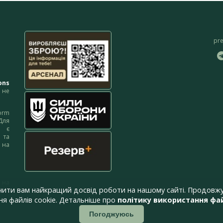
pr
ons
не
orm
Для
м є
 та
 на
 на
чити вам найкращий досвід роботи на нашому сайті. Продовжу
я файлів cookie. Детальніше про
політику використання фай
Погоджуюсь