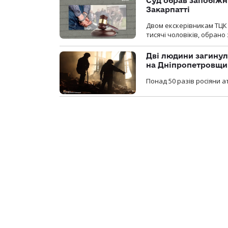
Суд обрав запобіжн
Закарпатті
Двом екскерівникам ТЦК 
тисячі чоловіків, обрано
Дві людини загинул
на Дніпропетровщи
Понад 50 разів росіяни 