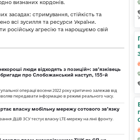
одно визнаних кордонів.
их засадах: стримування, стійкість та
ено всі зусилля та ресурси України.
и російську агресію та нарощуємо свій
 нехороші люди відходять з позицій»: зв’язківець
ї бригади про Слобожанський наступ, 155-й
тупальної операції восени 2022 року критично залежав від
озволяв передавати інформацію в режимі реального часу.
ртає власну мобільну мережу сотового зв’язку
вання ДШВ ЗСУ тестує власну LTE-мережу на лінії фронту.