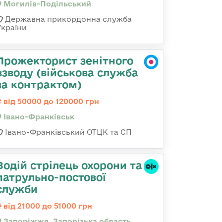
Могилів-Подільський
Державна прикордонна служба
України
Прожекторист зенітного
взводу (військова служба
за контрактом)
від 50000 до 120000 грн
Івано-Франківськ
Івано-Франківський ОТЦК та СП
Водій стрілець охорони та
патрульно-постової
служби
від 21000 до 51000 грн
Запоріжжя, Запорізька область