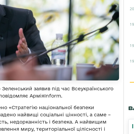
20
19
19
19
Зеленський заявив під час Всеукраїнського
 повідомляє АрміяInform.
ено «Стратегію національної безпеки
В
ладено найвищі соціальні цінності, а саме –
ність, недорканність і безпека. А найвищим
лення миру, територіальної цілісності і