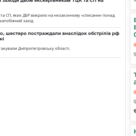
і заходи двом екскерівникам ТЦК та СП на
та СП, яких ДБР викрило на незаконному «списанні» понад
 запобіжний захід.
о, шестеро постраждали внаслідок обстрілів рф
ні
атакували Дніпропетровську області.