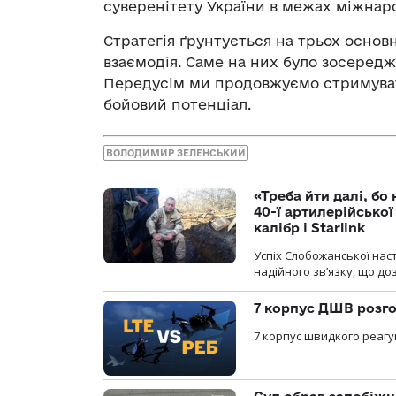
суверенітету України в межах міжнар
Стратегія ґрунтується на трьох основн
взаємодія. Саме на них було зосередж
Передусім ми продовжуємо стримуват
бойовий потенціал.
ВОЛОДИМИР ЗЕЛЕНСЬКИЙ
«Треба йти далі, бо
40-ї артилерійсько
калібр і Starlink
Успіх Слобожанської нас
надійного зв’язку, що д
7 корпус ДШВ розго
7 корпус швидкого реагу