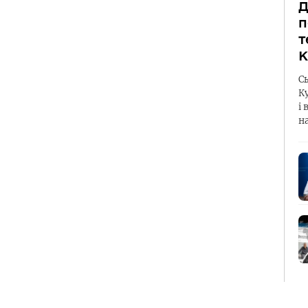
Д
п
т
К
С
К
і 
н