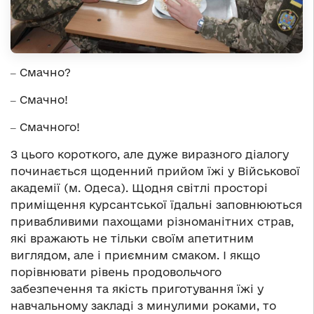
‒ Смачно?
‒ Смачно!
‒ Смачного!
З цього короткого, але дуже виразного діалогу
починається щоденний прийом їжі у Військової
академії (м. Одеса). Щодня світлі просторі
приміщення курсантської їдальні заповнюються
привабливими пахощами різноманітних страв,
які вражають не тільки своїм апетитним
виглядом, але і приємним смаком. І якщо
порівнювати рівень продовольчого
забезпечення та якість приготування їжі у
навчальному закладі з минулими роками, то