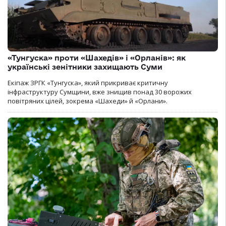
«Тунгуска» проти «Шахедів» і «Орланів»: як
українські зенітники захищають Суми
Екіпаж ЗРГК «Тунгуска», який прикриває критичну
інфраструктуру Сумщини, вже знищив понад 30 ворожих
повітряних цілей, зокрема «Шахеди» й «Орлани».