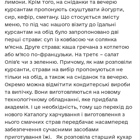
лимони. Крім того, на сніданки та вечерю
курсантам пропонують скуштувати йогурти,
сир, кефір, сметану. Що стосується змісту
меню, то під час нашого візиту до їдальні
курсантам на обід було запропоновано дві
перші страви: суп із ковбасою чи солянка
м’ясна. Друге страва: каша гречана з котлетою
або м’ясо по-французьки. На третє – салат
Олів’є чи з зеленню. Причому, як нам розповіли
курсанти, страви на вибір пропонуються не
тільки на обід, а також на сніданок та вечерю.
Окремо можна відмітити кондитерські вироби
та випічку. Вони виготовляються на новому
технологічному обладнанні, яке придбала
академія. І це необхідність, тому що перехід до
нового Каталогу харчування і виготовлення з
нього смачних страв передбачає насамперед
забезпечення сучасними засобами
приготування їжі. Як розповіла старший кухар