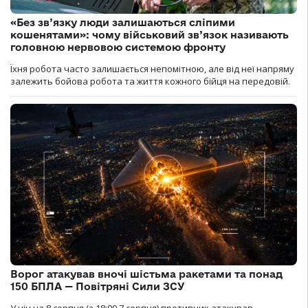
«Без зв’язку люди залишаються сліпими
кошенятами»: чому військовий зв’язок називають
головною нервовою системою фронту
Їхня робота часто залишається непомітною, але від неї напряму
залежить бойова робота та життя кожного бійця на передовій.
Ворог атакував вночі шістьма ракетами та понад
150 БПЛА — Повітряні Сили ЗСУ
У ніч на 8 серпня (з 18:00 7 серпня) противник атакував