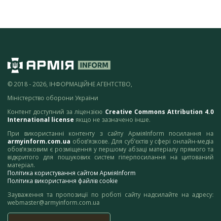
© 2018 - 2026, ІНФОРМАЦІЙНЕ АГЕНТСТВО,
Міністерство оборони України
Контент доступний за ліцензією
Creative Commons Attribution 4.0
International license
якщо не зазначено інше.
При використанні контенту з сайту АрміяInform посилання на
armyinform.com.ua
обов’язкове. Для суб’єктів у сфері онлайн-медіа
обов’язковим є розміщення у першому абзаці матеріалу прямого та
відкритого для пошукових систем гіперпосилання на цитований
матеріал.
Політика користування сайтом АрміяInform
Політика використання файлів cookie
Зауваження та пропозиції по роботі сайту надсилайте на адресу:
webmaster@armyinform.com.ua