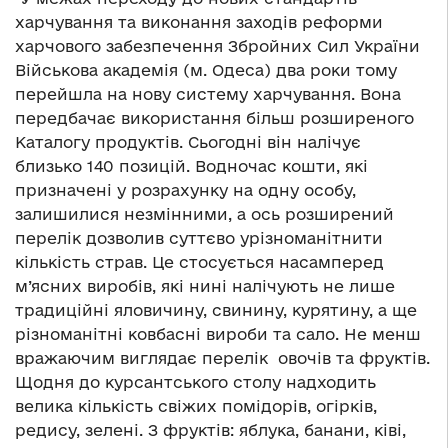
харчування та виконання заходів реформи
харчового забезпечення Збройних Сил України
Військова академія (м. Одеса) два роки тому
перейшла на нову систему харчування. Вона
передбачає використання більш розширеного
Каталогу продуктів. Сьогодні він налічує
близько 140 позицій. Водночас кошти, які
призначені у розрахунку на одну особу,
залишилися незмінними, а ось розширений
перелік дозволив суттєво урізноманітнити
кількість страв. Це стосується насамперед
м’ясних виробів, які нині налічують не лише
традиційні яловичину, свинину, курятину, а ще
різноманітні ковбасні вироби та сало. Не менш
вражаючим виглядає перелік овочів та фруктів.
Щодня до курсантського столу надходить
велика кількість свіжих помідорів, огірків,
редису, зелені. З фруктів: яблука, банани, ківі,