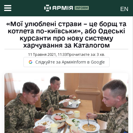
EN
«Мої улюблені страви – це борщ та
котлета по-київськи», або Одеські
курсанти про нову систему
харчування за Каталогом
11 Травня 2021, 11:33
Прочитаєте за:
3
хв.
Слідкуйте за АрміяInform в Google