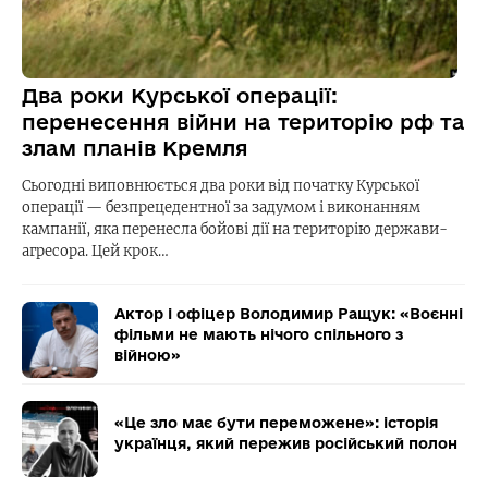
Два роки Курської операції:
перенесення війни на територію рф та
злам планів Кремля
Сьогодні виповнюється два роки від початку Курської
операції — безпрецедентної за задумом і виконанням
кампанії, яка перенесла бойові дії на територію держави-
агресора. Цей крок…
Актор і офіцер Володимир Ращук: «Воєнні
фільми не мають нічого спільного з
війною»
«Це зло має бути переможене»: історія
українця, який пережив російський полон