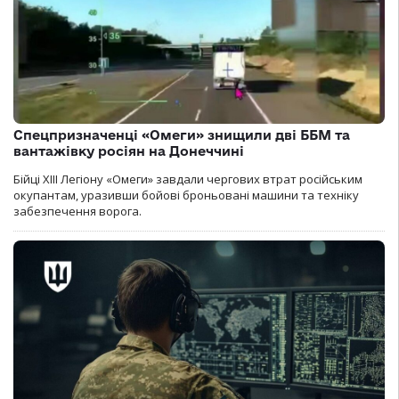
Спецпризначенці «Омеги» знищили дві ББМ та
вантажівку росіян на Донеччині
Бійці ХІІІ Легіону «Омеги» завдали чергових втрат російським
окупантам, уразивши бойові броньовані машини та техніку
забезпечення ворога.