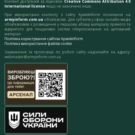
Контент доступний за ліцензією
Creative Commons Attribution 4.0
International license
якщо не зазначено інше.
При використанні контенту з сайту АрміяInform посилання на
armyinform.com.ua
обов’язкове. Для суб’єктів у сфері онлайн-медіа
обов’язковим є розміщення у першому абзаці матеріалу прямого та
відкритого для пошукових систем гіперпосилання на цитований
матеріал.
Політика користування сайтом АрміяInform
Політика використання файлів cookie
Зауваження та пропозиції по роботі сайту надсилайте на адресу:
webmaster@armyinform.com.ua