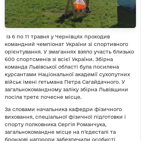
Із 6 по 11 травня у Чернівцях проходив
командний чемпіонат України зі спортивного
орієнтування. У змаганнях взяло участь близько
600 спортсменів зі всієї України. Збірна
команда Львівської області була посилена
курсантами Національної академії сухопутних
військ імені гетьмана Петра Сагайдачного. У
загальнокомандному заліку збірна Львівщини
посіла третє почесне місце.
За словами начальника кафедри фізичного
виховання, спеціальної фізичної підготовки і
спорту полковника Сергія Романчука,
загальнокомандне місце на п’єдесталі та
бронзові нагороди забезпечили особисті