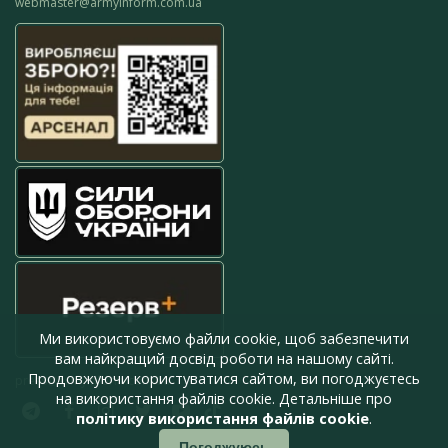
webmaster@armyinform.com.ua
Ми використовуємо файли cookie, щоб забезпечити
вам найкращий досвід роботи на нашому сайті.
Продовжуючи користуватися сайтом, ви погоджуєтесь
press@armyinform.com.ua
на використання файлів cookie. Детальніше про
політику використання файлів cookie
.
Погоджуюсь