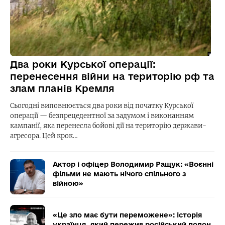
Два роки Курської операції:
перенесення війни на територію рф та
злам планів Кремля
Сьогодні виповнюється два роки від початку Курської
операції — безпрецедентної за задумом і виконанням
кампанії, яка перенесла бойові дії на територію держави-
агресора. Цей крок…
Актор і офіцер Володимир Ращук: «Воєнні
фільми не мають нічого спільного з
війною»
«Це зло має бути переможене»: історія
українця, який пережив російський полон