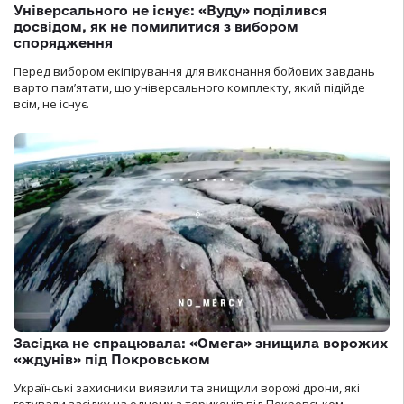
Універсального не існує: «Вуду» поділився
досвідом, як не помилитися з вибором
спорядження
Перед вибором екіпірування для виконання бойових завдань
варто пам’ятати, що універсального комплекту, який підійде
всім, не існує.
Засідка не спрацювала: «Омега» знищила ворожих
«ждунів» під Покровськом
Українські захисники виявили та знищили ворожі дрони, які
готували засідку на одному з териконів під Покровськом.