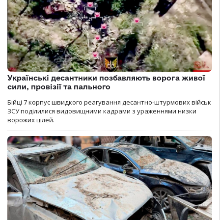
Українські десантники позбавляють ворога живої
сили, провізії та пального
Бійці 7 корпус швидкого реагування десантно-штурмових військ
ЗСУ поділилися видовищними кадрами з ураженнями низки
ворожих цілей.