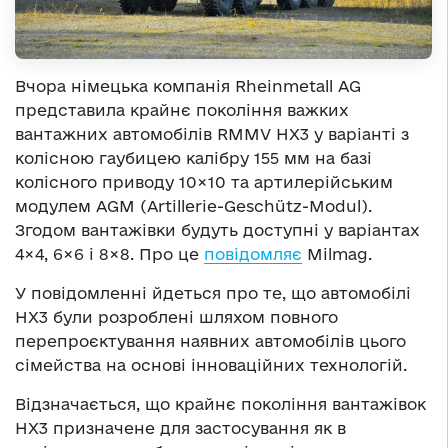
Вчора німецька компанія Rheinmetall AG
представила крайнє покоління важких
вантажних автомобілів RMMV HX3 у варіанті з
колісною гаубицею калібру 155 мм на базі
колісного приводу 10×10 та артилерійським
модулем AGM (Artillerie-Geschütz-Modul).
Згодом вантажівки будуть доступні у варіантах
4×4, 6×6 і 8×8. Про це
повідомляє
Milmag.
У повідомленні йдеться про те, що автомобілі
HX3 були розроблені шляхом повного
перепроєктування наявних автомобілів цього
сімейства на основі інноваційних технологій.
Відзначається, що крайнє покоління вантажівок
HX3 призначене для застосування як в