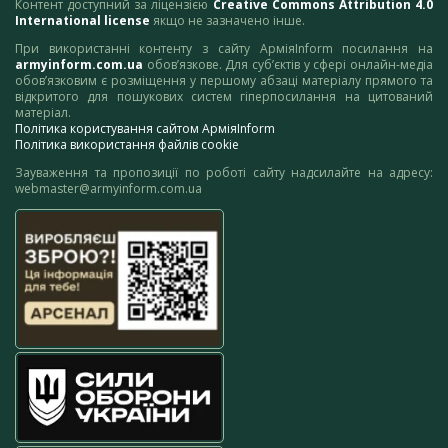
Контент доступний за ліцензією
Creative Commons Attribution 4.0
International license
якщо не зазначено інше.
При використанні контенту з сайту АрміяInform посилання на
armyinform.com.ua
обов’язкове. Для суб’єктів у сфері онлайн-медіа
обов’язковим є розміщення у першому абзаці матеріалу прямого та
відкритого для пошукових систем гіперпосилання на цитований
матеріал.
Політика користування сайтом АрміяInform
Політика використання файлів cookie
Зауваження та пропозиції по роботі сайту надсилайте на адресу:
webmaster@armyinform.com.ua