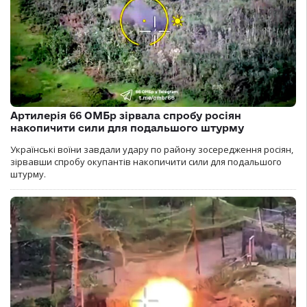
Артилерія 66 ОМБр зірвала спробу росіян
накопичити сили для подальшого штурму
Українські воїни завдали удару по району зосередження росіян,
зірвавши спробу окупантів накопичити сили для подальшого
штурму.