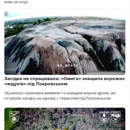
всім, не існує.
Засідка не спрацювала: «Омега» знищила ворожих
«ждунів» під Покровськом
Українські захисники виявили та знищили ворожі дрони, які
готували засідку на одному з териконів під Покровськом.