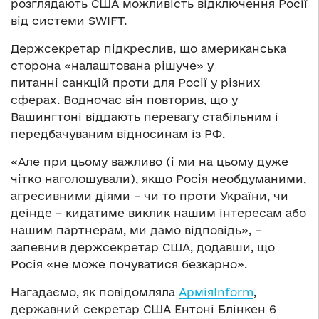
розглядають США можливість відключення Росії
від системи SWIFT.
Держсекретар підкреслив, що американська
сторона «налаштована рішуче» у
питанні санкцій проти для Росії у різних
сферах. Водночас він повторив, що у
Вашингтоні віддають перевагу стабільним і
передбачуваним відносинам із РФ.
«Але при цьому важливо (і ми на цьому дуже
чітко наголошували), якщо Росія необдуманими,
агресивними діями – чи то проти України, чи
деінде – кидатиме виклик нашим інтересам або
нашим партнерам, ми дамо відповідь», –
запевнив держсекретар США, додавши, що
Росія «не може почуватися безкарно».
Нагадаємо, як повідомляла
АрміяInform
,
державний секретар США Ентоні Блінкен 6