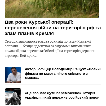
Два роки Курської операції:
перенесення війни на територію рф та
злам планів Кремля
Сьогодні виповнюється два роки від початку Курської
операції — безпрецедентної за задумом і виконанням
кампанії, яка перенесла бойові дії на територію держави-
агресора. Цей крок…
Актор і офіцер Володимир Ращук: «Воєнні
фільми не мають нічого спільного з
війною»
«Це зло має бути переможене»: історія
українця, який пережив російський полон