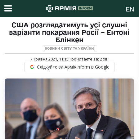
EN
США розглядатимуть усі слушні
варіанти покарання Росії – Ентоні
Блінкен
НОВИНИ СВІТУ ТА УКРАЇНИ
7 Травня 2021, 11:15
Прочитаєте за:
2
хв.
Слідкуйте за АрміяInform в Google