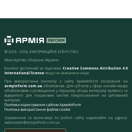
© 2018 - 2026, ІНФОРМАЦІЙНЕ АГЕНТСТВО,
Міністерство оборони України
Контент доступний за ліцензією
Creative Commons Attribution 4.0
International license
якщо не зазначено інше.
При використанні контенту з сайту АрміяInform посилання на
armyinform.com.ua
обов’язкове. Для суб’єктів у сфері онлайн-медіа
обов’язковим є розміщення у першому абзаці матеріалу прямого та
відкритого для пошукових систем гіперпосилання на цитований
матеріал.
Політика користування сайтом АрміяInform
Політика використання файлів cookie
Зауваження та пропозиції по роботі сайту надсилайте на адресу:
webmaster@armyinform.com.ua