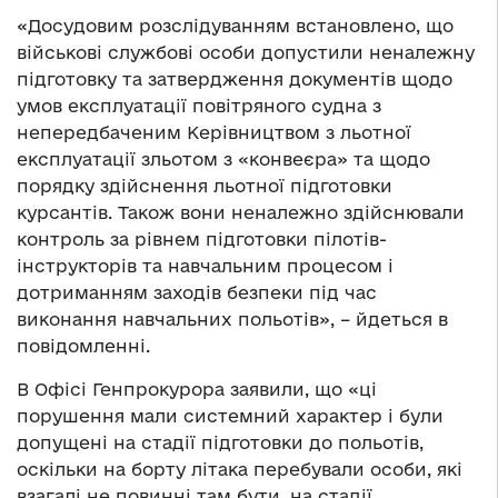
«Досудовим розслідуванням встановлено, що
військові службові особи допустили неналежну
підготовку та затвердження документів щодо
умов експлуатації повітряного судна з
непередбаченим Керівництвом з льотної
експлуатації зльотом з «конвеєра» та щодо
порядку здійснення льотної підготовки
курсантів. Також вони неналежно здійснювали
контроль за рівнем підготовки пілотів-
інструкторів та навчальним процесом і
дотриманням заходів безпеки під час
виконання навчальних польотів», – йдеться в
повідомленні.
В Офісі Генпрокурора заявили, що «ці
порушення мали системний характер і були
допущені на стадії підготовки до польотів,
оскільки на борту літака перебували особи, які
взагалі не повинні там бути, на стадії