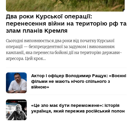
Два роки Курської операції:
перенесення війни на територію рф та
злам планів Кремля
Сьогодні виповнюється два роки від початку Курської
операції — безпрецедентної за задумом і виконанням
кампанії, яка перенесла бойові дії на територію держави-
агресора. Цей крок…
Актор і офіцер Володимир Ращук: «Воєнні
фільми не мають нічого спільного з
війною»
«Це зло має бути переможене»: історія
українця, який пережив російський полон