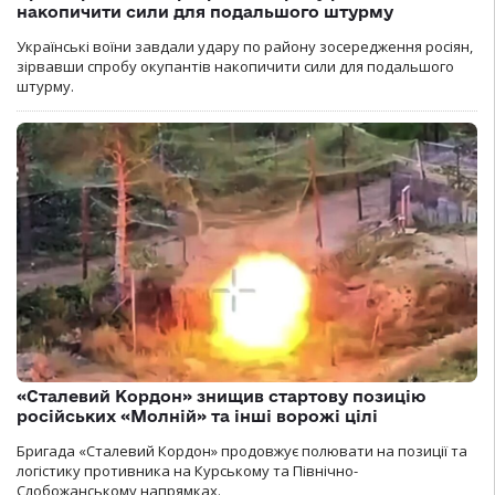
накопичити сили для подальшого штурму
Українські воїни завдали удару по району зосередження росіян,
зірвавши спробу окупантів накопичити сили для подальшого
штурму.
«Сталевий Кордон» знищив стартову позицію
російських «Молній» та інші ворожі цілі
Бригада «Сталевий Кордон» продовжує полювати на позиції та
логістику противника на Курському та Північно-
Слобожанському напрямках.