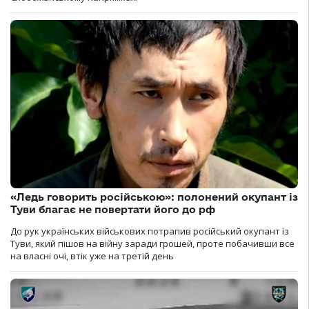
«Ледь говорить російською»: полонений окупант із
Туви благає не повертати його до рф
До рук українських військових потрапив російський окупант із
Туви, який пішов на війну заради грошей, проте побачивши все
на власні очі, втік уже на третій день