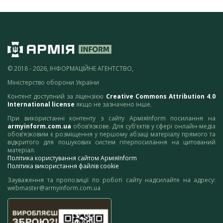
© 2018 - 2026, ІНФОРМАЦІЙНЕ АГЕНТСТВО,
Міністерство оборони України
Контент доступний за ліцензією
Creative Commons Attribution 4.0
International license
якщо не зазначено інше.
При використанні контенту з сайту АрміяInform посилання на
armyinform.com.ua
обов’язкове. Для суб’єктів у сфері онлайн-медіа
обов’язковим є розміщення у першому абзаці матеріалу прямого та
відкритого для пошукових систем гіперпосилання на цитований
матеріал.
Політика користування сайтом АрміяInform
Політика використання файлів cookie
Зауваження та пропозиції по роботі сайту надсилайте на адресу:
webmaster@armyinform.com.ua