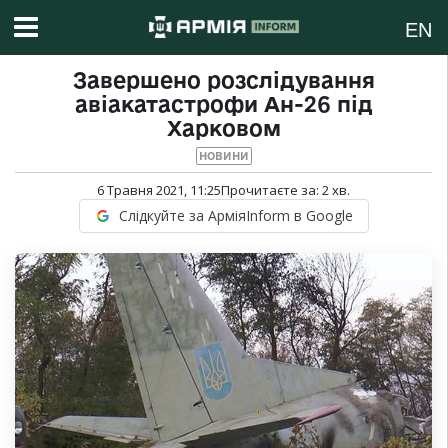
EN
Завершено розслідування
авіакатастрофи Ан-26 під
Харковом
НОВИНИ
6 Травня 2021, 11:25
Прочитаєте за:
2
хв.
Слідкуйте за АрміяInform в Google