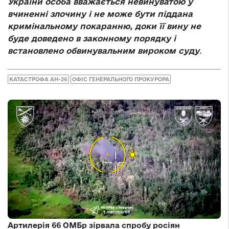
України особа вважається невинуватою у
вчиненні злочину і не може бути піддана
кримінальному покаранню, доки її вину не
буде доведено в законному порядку і
встановлено обвинувальним вироком суду
.
КАТАСТРОФА АН-26
ОФІС ГЕНЕРАЛЬНОГО ПРОКУРОРА
Артилерія 66 ОМБр зірвала спробу росіян