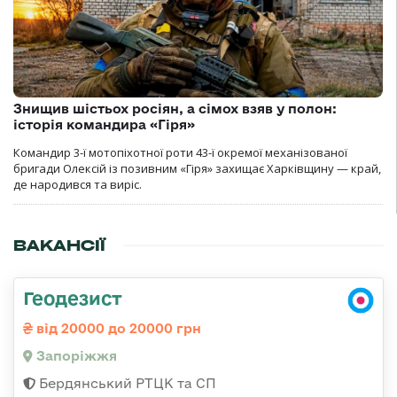
Знищив шістьох росіян, а сімох взяв у полон:
історія командира «Гіря»
Командир 3-ї мотопіхотної роти 43-ї окремої механізованої
бригади Олексій із позивним «Гіря» захищає Харківщину — край,
де народився та виріс.
ВАКАНСІЇ
Геодезист
від 20000 до 20000 грн
Запоріжжя
Бердянський РТЦК та СП