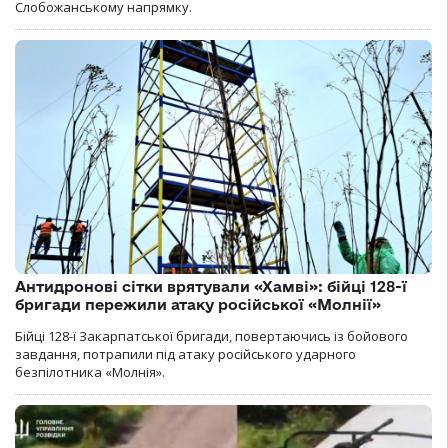
Слобожанському напрямку.
Антидронові сітки врятували «Хамві»: бійці 128-ї
бригади пережили атаку російської «Молнії»
Бійці 128-ї Закарпатської бригади, повертаючись із бойового
завдання, потрапили під атаку російського ударного
безпілотника «Молнія».