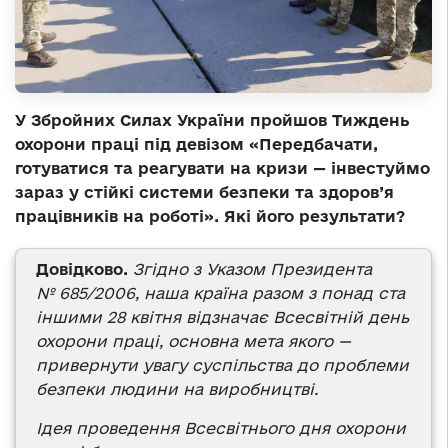
У Збройних Силах України пройшов Тиждень
охорони праці під девізом «Передбачати,
готуватися та реагувати на кризи — інвестуймо
зараз у стійкі системи безпеки та здоров
’
я
працівників на роботі». Які його результати?
Довідково.
Згідно з Указом Президента
№
685/2006, наша країна разом з понад ста
іншими 28 квітня відзначає Всесвітній день
охорони праці, основна мета якого
—
привернути увагу суспільства до проблеми
безпеки людини на виробництві.
Ідея проведення Всесвітнього
д
ня охорони