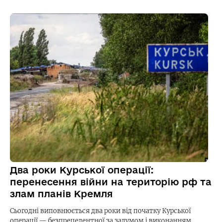
Два роки Курської операції:
перенесення війни на територію рф та
злам планів Кремля
Сьогодні виповнюється два роки від початку Курської
операції — безпрецедентної за задумом і виконанням