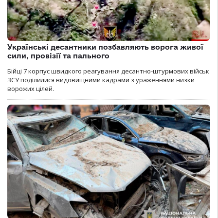
Українські десантники позбавляють ворога живої
сили, провізії та пального
Бійці 7 корпус швидкого реагування десантно-штурмових військ
ЗСУ поділилися видовищними кадрами з ураженнями низки
ворожих цілей.