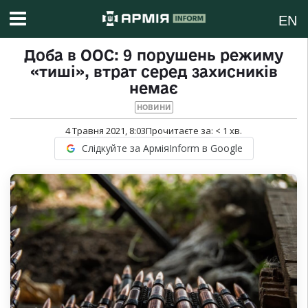
EN
Доба в ООС: 9 порушень режиму
«тиші», втрат серед захисників
немає
НОВИНИ
4 Травня 2021, 8:03
Прочитаєте за:
< 1
хв.
Слідкуйте за АрміяInform в Google