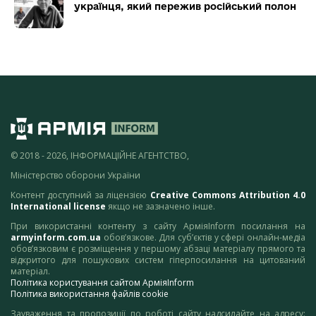
українця, який пережив російський полон
© 2018 - 2026, ІНФОРМАЦІЙНЕ АГЕНТСТВО,
Міністерство оборони України
Контент доступний за ліцензією
Creative Commons Attribution 4.0
International license
якщо не зазначено інше.
При використанні контенту з сайту АрміяInform посилання на
armyinform.com.ua
обов’язкове. Для суб’єктів у сфері онлайн-медіа
обов’язковим є розміщення у першому абзаці матеріалу прямого та
відкритого для пошукових систем гіперпосилання на цитований
матеріал.
Політика користування сайтом АрміяInform
Політика використання файлів cookie
Зауваження та пропозиції по роботі сайту надсилайте на адресу: