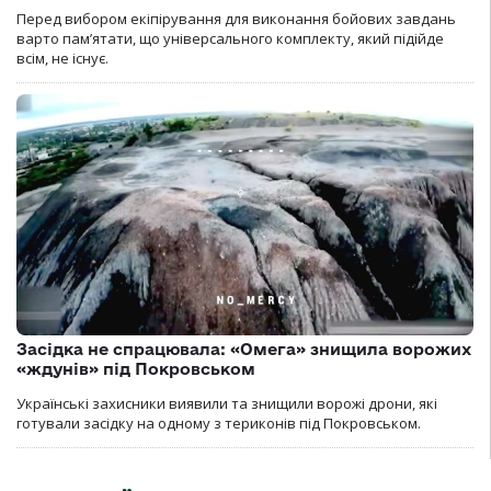
Перед вибором екіпірування для виконання бойових завдань
варто пам’ятати, що універсального комплекту, який підійде
всім, не існує.
Засідка не спрацювала: «Омега» знищила ворожих
«ждунів» під Покровськом
Українські захисники виявили та знищили ворожі дрони, які
готували засідку на одному з териконів під Покровськом.