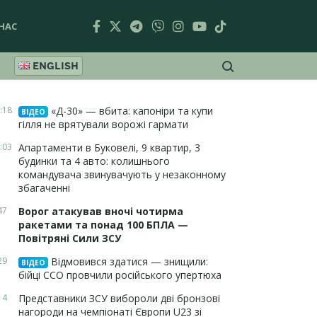
НАС
ENGLISH
:18
«Д-30» — вбита: капоніри та купи
ВІДЕО
гілля не врятували ворожі гармати
:03
Апартаменти в Буковелі, 9 квартир, 3
будинки та 4 авто: колишнього
командувача звинувачують у незаконному
збагаченні
47
Ворог атакував вночі чотирма
ракетами та понад 100 БПЛА —
Повітряні Сили ЗСУ
29
Відмовився здатися — знищили:
ВІДЕО
бійці ССО провчили російського упертюха
14
Представники ЗСУ вибороли дві бронзові
нагороди на чемпіонаті Європи U23 зі