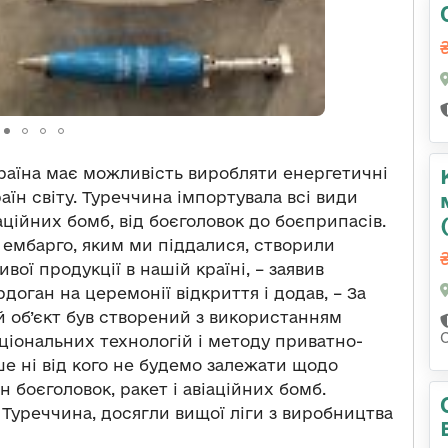
раїна має можливість виробляти енергетичні
аїн світу. Туреччина імпортувала всі види
іаційних бомб, від боєголовок до боєприпасів.
ні ембарго, яким ми піддалися, створили
вої продукції в нашій країні, – заявив
оган на церемонії відкриття і додав, – За
ей об’єкт був створений з використанням
ціональних технологій і методу приватно-
е ні від кого не будемо залежати щодо
 боєголовок, ракет і авіаційних бомб.
Туреччина, досягли вищої ліги з виробництва