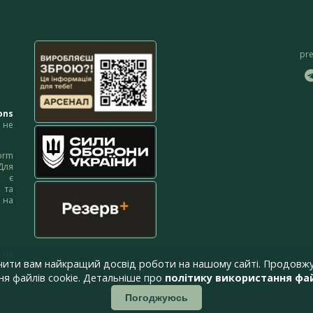
pr
ons
не
orm
Для
м є
 та
 на
 на
чити вам найкращий досвід роботи на нашому сайті. Продовжу
я файлів cookie. Детальніше про
політику використання фай
Погоджуюсь