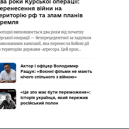
ва роки Курської операції:
еренесення війни на
ериторію рф та злам планів
ремля
ьогодні виповнюється два роки від початку
урської операції — безпрецедентної за задумом
виконанням кампанії, яка перенесла бойові дії
а територію держави-агресора. Цей крок…
Актор і офіцер Володимир
Ращук: «Воєнні фільми не мають
нічого спільного з війною»
«Це зло має бути переможене»:
історія українця, який пережив
російський полон