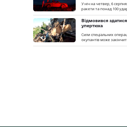
У ніч на четвер, 6 серпня
ракети та понад 100 уда
Відмовився здатися
упертюха
Сили спеціальних операц
окупантів може закінчит