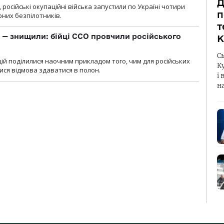
Д
, російські окупаційні війська запустили по Україні чотири
п
рних безпілотників.
т
 — знищили: бійці ССО провчили російського
К
С
ій поділилися наочним прикладом того, чим для російських
К
ися відмова здаватися в полон.
і 
н