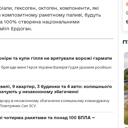
іали, гексоген, октоген, компоненти, які
в композитному ракетному паливі, будуть
 на 100% створена національними
йіп Ердоган.
П
оніри та купи гілля не врятували ворожі гармати
ї бригади імені Героя України Валерія Гудзя уразили російські
елі, 9 квартир, 3 будинки та 4 авто: колишнього
ачують у незаконному збагаченні
ідозру в незаконному збагаченні колишньому командувачу
Повітряних Сил ЗСУ.
чі чотирма ракетами та понад 100 БПЛА —