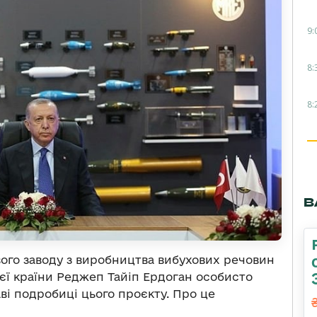
9:
8:
8:
В
ого заводу з виробництва вибухових речовин
ієї країни Реджеп Тайіп Ердоган особисто
ві подробиці цього проєкту. Про це