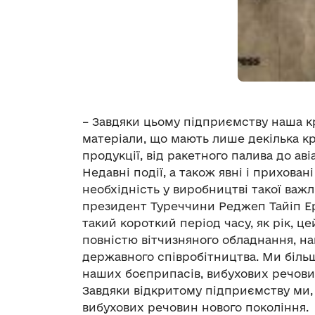
– Завдяки цьому підприємству наша к
матеріали, що мають лише декілька кр
продукції, від ракетного палива до ав
Недавні події, а також явні і прихова
необхідність у виробництві такої важли
президент Туреччини Реджеп Тайіп Ерд
такий короткий період часу, як рік, ц
повністю вітчизняного обладнання, на
державного співробітництва. Ми більш
наших боєприпасів, вибухових речовин
Завдяки відкритому підприємству ми, 
вибухових речовин нового покоління.