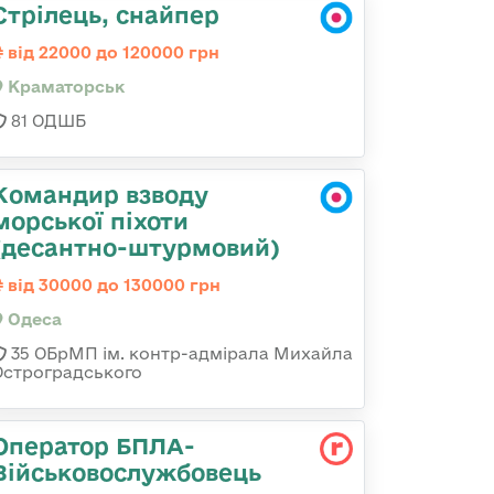
Стрілець, снайпер
від 22000 до 120000 грн
Краматорськ
81 ОДШБ
Командир взводу
морської піхоти
(десантно-штурмовий)
від 30000 до 130000 грн
Одеса
35 ОБрМП ім. контр-адмірала Михайла
Остроградського
Оператор БПЛА-
Військовослужбовець