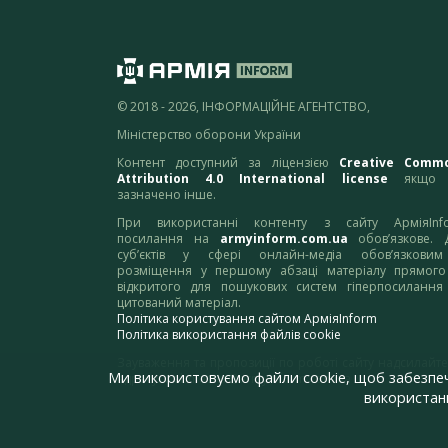
© 2018 - 2026, ІНФОРМАЦІЙНЕ АГЕНТСТВО,
Міністерство оборони України
Контент доступний за ліцензією
Creative Comm
Attribution 4.0 International license
якщо 
зазначено інше.
При використанні контенту з сайту АрміяInf
посилання на
armyinform.com.ua
обов’язкове. 
суб’єктів у сфері онлайн-медіа обов’язкови
розміщення у першому абзаці матеріалу прямого
відкритого для пошукових систем гіперпосилання
цитований матеріал.
Політика користування сайтом АрміяInform
Політика використання файлів cookie
Зауваження та пропозиції по роботі сайту надсилайте
Ми використовуємо файли cookie, щоб забезпе
адресу:
webmaster@armyinform.com.ua
використанн