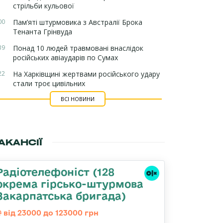
стрільби кульової
00
Пам’яті штурмовика з Австралії Брока
Тенанта Грінвуда
39
Понад 10 людей травмовані внаслідок
російських авіаударів по Сумах
22
На Харківщині жертвами російського удару
стали троє цивільних
ВСІ НОВИНИ
АКАНСІЇ
Радіотелефоніст (128
окрема гірсько-штурмова
Закарпатська бригада)
від 23000 до 123000 грн