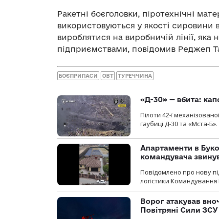
Ракетні боєголовки, піротехнічні матер
використовуються у якості сировини 
вироблятися на виробничій лінії, яка
підприємствами, повідомив Реджеп Та
БОЄПРИПАСИ
ОВТ
ТУРЕЧЧИНА
«Д-30» — вбита: кап
Пілоти 42-ї механізовано
гаубиці Д-30 та «Мста-Б».
Апартаменти в Буков
командувача звинув
Повідомлено про нову п
логістики Командування 
Ворог атакував вно
Повітряні Сили ЗСУ