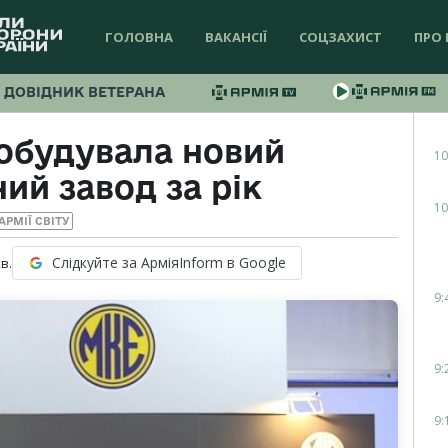
ГОЛОВНА
ВАКАНСІЇ
СОЦЗАХИСТ
ПРО 
ДОВІДНИК ВЕТЕРАНА
обудувала новий
10
ий завод за рік
10
АРМІЇ СВІТУ
Слідкуйте за АрміяInform в Google
в.
9:
9:
9: