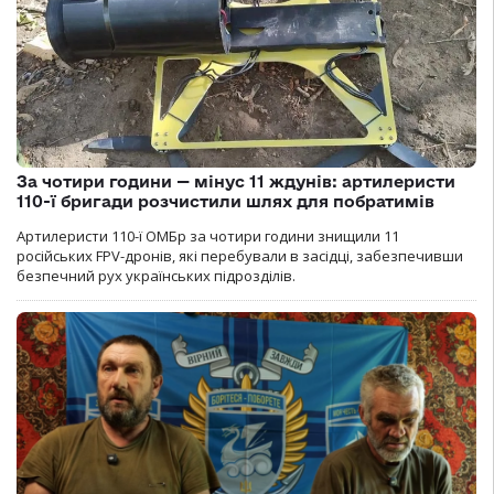
За чотири години — мінус 11 ждунів: артилеристи
110-ї бригади розчистили шлях для побратимів
Артилеристи 110-ї ОМБр за чотири години знищили 11
російських FPV-дронів, які перебували в засідці, забезпечивши
безпечний рух українських підрозділів.