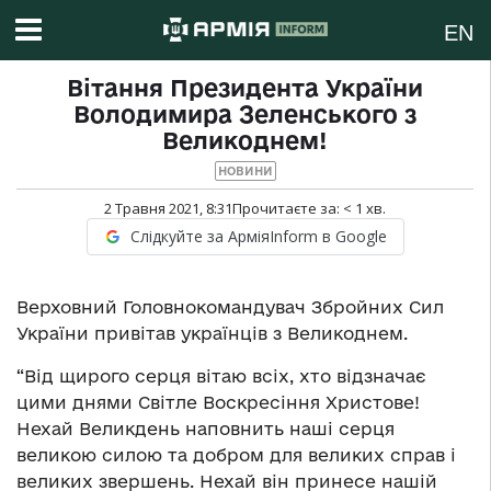
EN
Вітання Президента України
Володимира Зеленського з
Великоднем!
НОВИНИ
2 Травня 2021, 8:31
Прочитаєте за:
< 1
хв.
Слідкуйте за АрміяInform в Google
Верховний Головнокомандувач Збройних Сил
України привітав українців з Великоднем.
“Від щирого серця вітаю всіх, хто відзначає
цими днями Світле Воскресіння Христове!
Нехай Великдень наповнить наші серця
великою силою та добром для великих справ і
великих звершень. Нехай він принесе нашій