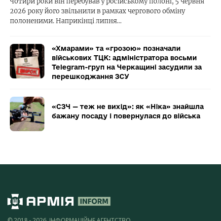
Чотири роки він перебував у російському полоні, 5 червня
2026 року його звільнили в рамках чергового обміну
полоненими. Наприкінці липня…
«Хмарами» та «грозою» позначали
військових ТЦК: адміністратора восьми
Telegram-груп на Черкащині засудили за
перешкоджання ЗСУ
«СЗЧ — теж не вихід»: як «Ніка» знайшла
бажану посаду і повернулася до війська
© 2018 - 2026, ІНФОРМАЦІЙНЕ АГЕНТСТВО,