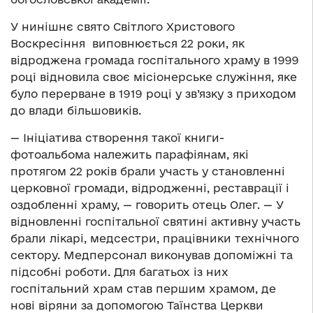
У нинішнє свято Світлого Христового
Воскресіння виповнюється 22 роки, як
відроджена громада госпітального храму в 1999
році відновила своє місіонерське служіння, яке
було перерване в 1919 році у зв’язку з приходом
до влади більшовиків.
— Ініціатива створення такої книги-
фотоальбома належить парафіянам, які
протягом 22 років брали участь у становленні
церковної громади, відродженні, реставрації і
оздобленні храму, — говорить отець Олег. — У
відновленні госпітальної святині активну участь
брали лікарі, медсестри, працівники технічного
сектору. Медперсонал виконував допоміжні та
підсобні роботи. Для багатьох із них
госпітальний храм став першим храмом, де
нові віряни за допомогою Таїнства Церкви