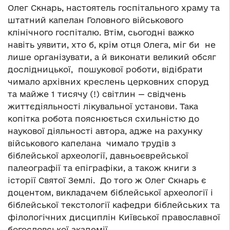
Олег Скнарь, настоятель госпітального храму та
штатний капелан Головного військового
клінічного госпіталю. Втім, сьогодні важко
навіть уявити, хто б, крім отця Олега, міг би не
лише організувати, а й виконати великий обсяг
дослідницької, пошукової роботи, відібрати
чимало архівних креслень церковних споруд
та майже 1 тисячу (!) світлин — свідчень
життєдіяльності лікувальної установи. Така
копітка робота пояснюється схильністю до
наукової діяльності автора, адже на рахунку
військового капелана чимало трудів з
біблейської археології, давньоєврейської
палеографії та епіграфіки, а також книги з
історії Святої Землі. До того ж Олег Скнарь є
доцентом, викладачем біблейської археології і
біблейської текстології кафедри біблейських та
філологічних дисциплін Київської православної
богословської академії.