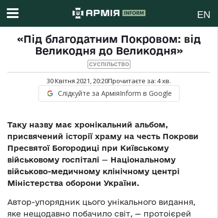
EN
«Під благодатним Покровом: від
Великодня до Великодня»
СУСПІЛЬСТВО
30 Квітня 2021, 20:20
Прочитаєте за:
4
хв.
Слідкуйте за АрміяInform в Google
Таку назву має хронікальний альбом,
присвячений історії храму на честь Покрови
Пресвятої Богородиці при Київському
військовому госпіталі
—
Національному
військово-медичному клінічному центрі
Міністерства оборони України.
Автор-упорядник цього унікального видання,
яке нещодавно побачило світ, — протоієрей