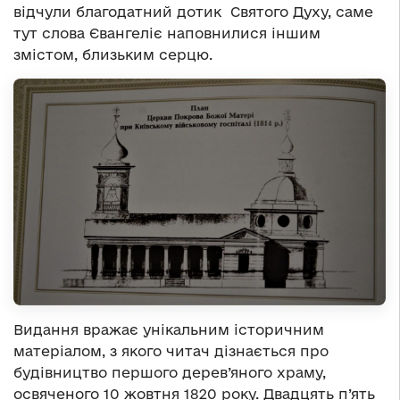
відчули благодатний дотик Святого Духу, саме
тут слова Євангеліє наповнилися іншим
змістом, близьким серцю.
Видання вражає унікальним історичним
матеріалом, з якого читач дізнається про
будівництво першого дерев’яного храму,
освяченого 10 жовтня 1820 року. Двадцять п’ять