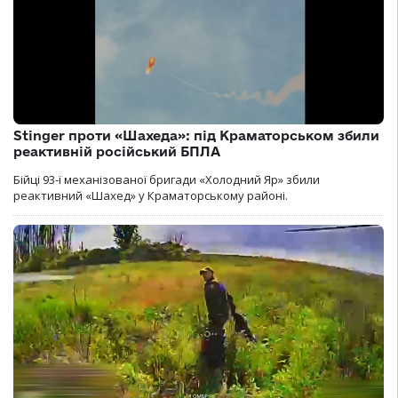
Stinger проти «Шахеда»: під Краматорськом збили
реактивній російський БПЛА
Бійці 93-ї механізованої бригади «Холодний Яр» збили
реактивний «Шахед» у Краматорському районі.