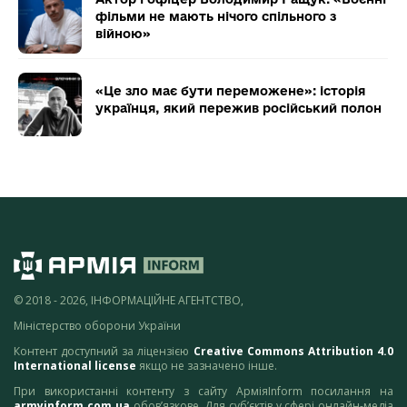
фільми не мають нічого спільного з
війною»
«Це зло має бути переможене»: історія
українця, який пережив російський полон
© 2018 - 2026, ІНФОРМАЦІЙНЕ АГЕНТСТВО,
Міністерство оборони України
Контент доступний за ліцензією
Creative Commons Attribution 4.0
International license
якщо не зазначено інше.
При використанні контенту з сайту АрміяInform посилання на
armyinform.com.ua
обов’язкове. Для суб’єктів у сфері онлайн-медіа