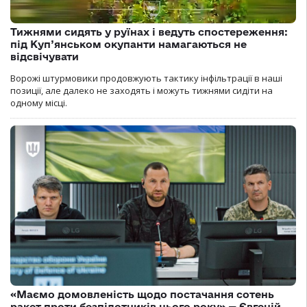
Тижнями сидять у руїнах і ведуть спостереження:
під Куп’янськом окупанти намагаються не
відсвічувати
Ворожі штурмовики продовжують тактику інфільтрації в наші
позиції, але далеко не заходять і можуть тижнями сидіти на
одному місці.
«Маємо домовленість щодо постачання сотень
ракет проти безпілотників цього року» — Євгеній