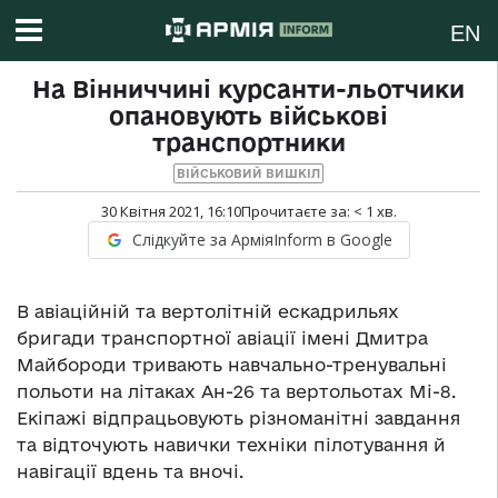
EN
На Вінниччині курсанти-льотчики
опановують військові
транспортники
ВІЙСЬКОВИЙ ВИШКІЛ
30 Квітня 2021, 16:10
Прочитаєте за:
< 1
хв.
Слідкуйте за АрміяInform в Google
В авіаційній та вертолітній ескадрильях
бригади транспортної авіації імені Дмитра
Майбороди тривають навчально-тренувальні
польоти на літаках Ан-26 та вертольотах Мі-8.
Екіпажі відпрацьовують різноманітні завдання
та відточують навички техніки пілотування й
навігації вдень та вночі.