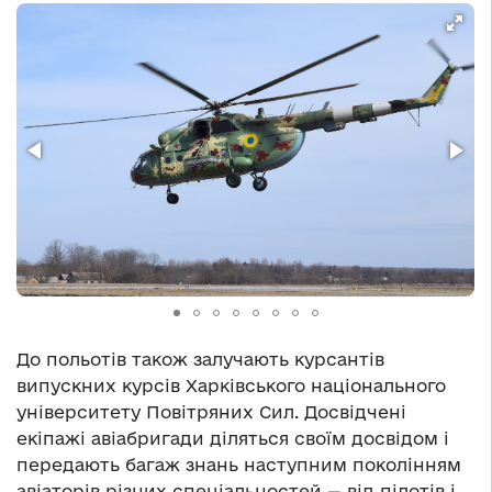
До польотів також залучають курсантів
випускних курсів Харківського національного
університету Повітряних Сил. Досвідчені
екіпажі авіабригади діляться своїм досвідом і
передають багаж знань наступним поколінням
авіаторів різних спеціальностей — від пілотів і