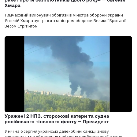
Хмара
Тимчасовий виконувач обов’язків міністра оборони України
Євгеній Хмара зустрівся з міністром оборони Великої Британії
Весом Стрітінгом.
Уражені 2 НПЗ, сторожові катери та судна
російського тіньового флоту — Президент
У ніч на 6 серпня українські далекобійні санкції знову
спрацювали на обмеження нафтових прибутків росії, з яких