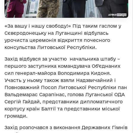
«За вашу і нашу свободу!» Під таким гаслом у
Сєвєродонецьку на Луганщині відбулась
урочиста церемонія відкриття почесного
консульства Литовської Республіки.
Захід відбувся за участю начальника штабу –
першого заступника командувача Об’єднаних
сил генерал-майора Володимира Кидоня.
Участь у ньому також взяли Надзвичайний і
Повноважний Посол Литовської Республіки пан
Вальдемарас Сарапінас, голова Луганської ОДА
Сергій Гайдай, представники дипломатичного
корпусу країн Балтії та представники міської
громади.
Захід розпочався з виконання Державних Гімнів