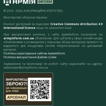
© 2018 - 2026, ІНФОРМАЦІЙНЕ АГЕНТСТВО,
Міністерство оборони України
Контент доступний за ліцензією
Creative Commons Attribution 4.0
International license
якщо не зазначено інше.
При використанні контенту з сайту АрміяInform посилання на
armyinform.com.ua
обов’язкове. Для суб’єктів у сфері онлайн-медіа
обов’язковим є розміщення у першому абзаці матеріалу прямого та
відкритого для пошукових систем гіперпосилання на цитований
матеріал.
Політика користування сайтом АрміяInform
Політика використання файлів cookie
Зауваження та пропозиції по роботі сайту надсилайте на адресу:
webmaster@armyinform.com.ua