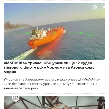
«МоЛоЧКа» триває: СБС уразили ще 12 суден
тіньового флоту рф у Чорному та Азовському
морях
У Чорному та Азовському морях у межах операції «МоЛоЧКа»
Сили безпілотних систем уразили ще 12 суден, пов’язаних із
тіньовим флотом росії.