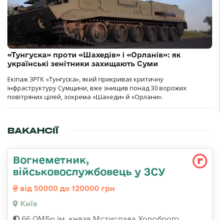
«Тунгуска» проти «Шахедів» і «Орланів»: як
українські зенітники захищають Суми
Екіпаж ЗРГК «Тунгуска», який прикриває критичну
інфраструктуру Сумщини, вже знищив понад 30 ворожих
повітряних цілей, зокрема «Шахеди» й «Орлани».
ВАКАНСІЇ
Вогнеметник,
військовослужбовець у ЗСУ
від 50000 до 120000 грн
Київ
66 ОМБр ім. князя Мстислава Хороброго