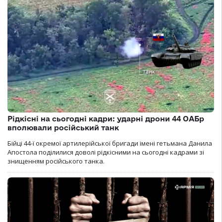
Рідкісні на сьогодні кадри: ударні дрони 44 ОАБр
вполювали російський танк
Бійці 44-ї окремої артилерійської бригади імені гетьмана Данила
Апостола поділилися доволі рідкісними на сьогодні кадрами зі
знищенням російського танка.