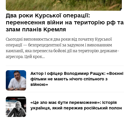
Два роки Курської операції:
перенесення війни на територію рф та
злам планів Кремля
Сьогодні виповнюється два роки від початку Курської
операції — безпрецедентної за задумом і виконанням
кампанії, яка перенесла бойові дії на територію держави-
агресора. Цей крок…
Актор і офіцер Володимир Ращук: «Воєнні
фільми не мають нічого спільного з
війною»
«Це зло має бути переможене»: історія
українця, який пережив російський полон