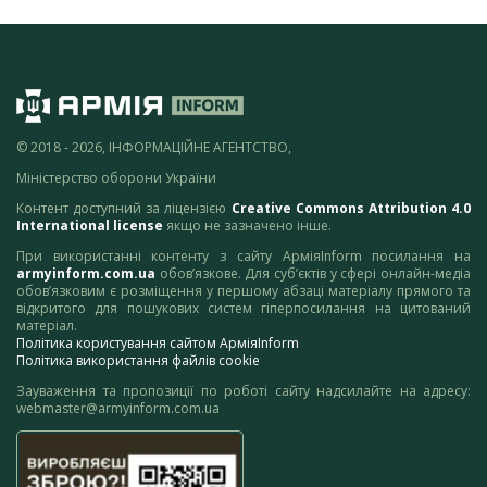
© 2018 - 2026, ІНФОРМАЦІЙНЕ АГЕНТСТВО,
Міністерство оборони України
Контент доступний за ліцензією
Creative Commons Attribution 4.0
International license
якщо не зазначено інше.
При використанні контенту з сайту АрміяInform посилання на
armyinform.com.ua
обов’язкове. Для суб’єктів у сфері онлайн-медіа
обов’язковим є розміщення у першому абзаці матеріалу прямого та
відкритого для пошукових систем гіперпосилання на цитований
матеріал.
Політика користування сайтом АрміяInform
Політика використання файлів cookie
Зауваження та пропозиції по роботі сайту надсилайте на адресу:
webmaster@armyinform.com.ua